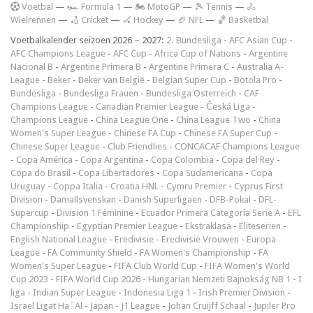
V
oetbal
—
🏎️ Formula 1
—
🏍 MotoGP
—
🎾 Tennis
—
🚴
Wielrennen
—
🏏 Cricket
—
🏑 Hockey
—
🏈 NFL
—
🏀 Basketbal
Voetbalkalender seizoen 2026 – 2027:
2. Bundesliga
-
AFC Asian Cup
-
AFC Champions League
-
AFC Cup
-
Africa Cup of Nations
-
Argentine
Nacional B
-
Argentine Primera B
-
Argentine Primera C
-
Australia A-
League
-
Beker
-
Beker van België
-
Belgian Super Cup
-
Botola Pro
-
Bundesliga
-
Bundesliga Frauen
-
Bundesliga Österreich
-
CAF
Champions League
-
Canadian Premier League
-
Česká Liga
-
Champions League
-
China League One
-
China League Two
-
China
Women's Super League
-
Chinese FA Cup
-
Chinese FA Super Cup
-
Chinese Super League
-
Club Friendlies
-
CONCACAF Champions League
-
Copa América
-
Copa Argentina
-
Copa Colombia
-
Copa del Rey
-
Copa do Brasil
-
Copa Libertadores
-
Copa Sudamericana
-
Copa
Uruguay
-
Coppa Italia
-
Croatia HNL
-
Cymru Premier
-
Cyprus First
Division
-
Damallsvenskan
-
Danish Superligaen
-
DFB-Pokal
-
DFL-
Supercup
-
Division 1 Féminine
-
Ecuador Primera Categoría Serie A
-
EFL
Championship
-
Egyptian Premier League
-
Ekstraklasa
-
Eliteserien
-
English National League
-
Eredivisie
-
Eredivisie Vrouwen
-
Europa
League
-
FA Community Shield
-
FA Women's Championship
-
FA
Women's Super League
-
FIFA Club World Cup
-
FIFA Women's World
Cup 2023
-
FIFA World Cup 2026
-
Hungarian Nemzeti Bajnokság NB 1
-
I
liga
-
Indian Super League
-
Indonesia Liga 1
-
Irish Premier Division
-
Israel Ligat Ha`Al
-
Japan - J1 League
-
Johan Cruijff Schaal
-
Jupiler Pro