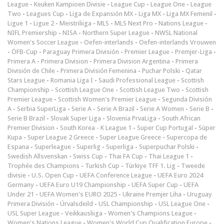
League
-
Keuken Kampioen Divisie
-
League Cup
-
League One
-
League
Two
-
Leagues Cup
-
Liga de Expansión MX
-
Liga MX
-
Liga MX Femenil
-
Ligue 1
-
Ligue 2
-
Meistriliiga
-
MLS
-
MLS Next Pro
-
Nations League
-
NIFL Premiership
-
NISA
-
Northern Super League
-
NWSL National
Women's Soccer League
-
Oefen-interlands
-
Oefen-interlands Vrouwen
-
ÖFB-Cup
-
Paraguay Primera División
-
Premier League
-
Premjer-Liga
-
Primera A
-
Primera Division
-
Primera Division Argentina
-
Primera
División de Chile
-
Primera División Femenina
-
Puchar Polski
-
Qatar
Stars League
-
Romania Liga I
-
Saudi Professional League
-
Scottish
Championship
-
Scottish League One
-
Scottish League Two
-
Scottish
Premier League
-
Scottish Women's Premier League
-
Segunda División
A
-
Serbia SuperLiga
-
Serie A
-
Serie A Brazil
-
Serie A Women
-
Serie B
-
Serie B Brazil
-
Slovak Super Liga
-
Slovenia PrvaLiga
-
South African
Premier Division
-
South Korea - K League 1
-
Super Cup Portugal
-
Süper
Kupa
-
Super League 2 Greece
-
Super League Greece
-
Supercopa de
Espana
-
Superleague
-
Superlig
-
Superliga
-
Superpuchar Polski
-
Swedish Allsvenskan
-
Swiss Cup
-
Thai FA Cup
-
Thai League 1
-
Trophée des Champions
-
Turkish Cup
-
Türkiye TFF 1. Lig
-
Tweede
divisie
-
U.S. Open Cup
-
UEFA Conference League
-
UEFA Euro 2024
Germany
-
UEFA Euro U19 Championship
-
UEFA Super Cup
-
UEFA
Under 21
-
UEFA Women's EURO 2025
-
Ukraine Premjer Liha
-
Uruguay
Primera División
-
Úrvalsdeild
-
USL Championship
-
USL League One
-
USL Super League
-
Veikkausliiga
-
Women's Champions League
-
Women's Nations League
-
Women's World Cup Qualification Europe
-