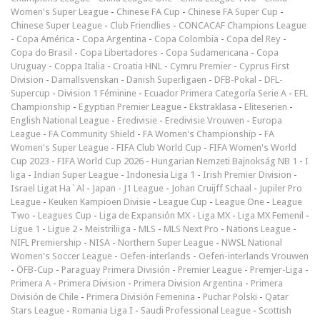
Women's Super League
-
Chinese FA Cup
-
Chinese FA Super Cup
-
Chinese Super League
-
Club Friendlies
-
CONCACAF Champions League
-
Copa América
-
Copa Argentina
-
Copa Colombia
-
Copa del Rey
-
Copa do Brasil
-
Copa Libertadores
-
Copa Sudamericana
-
Copa
Uruguay
-
Coppa Italia
-
Croatia HNL
-
Cymru Premier
-
Cyprus First
Division
-
Damallsvenskan
-
Danish Superligaen
-
DFB-Pokal
-
DFL-
Supercup
-
Division 1 Féminine
-
Ecuador Primera Categoría Serie A
-
EFL
Championship
-
Egyptian Premier League
-
Ekstraklasa
-
Eliteserien
-
English National League
-
Eredivisie
-
Eredivisie Vrouwen
-
Europa
League
-
FA Community Shield
-
FA Women's Championship
-
FA
Women's Super League
-
FIFA Club World Cup
-
FIFA Women's World
Cup 2023
-
FIFA World Cup 2026
-
Hungarian Nemzeti Bajnokság NB 1
-
I
liga
-
Indian Super League
-
Indonesia Liga 1
-
Irish Premier Division
-
Israel Ligat Ha`Al
-
Japan - J1 League
-
Johan Cruijff Schaal
-
Jupiler Pro
League
-
Keuken Kampioen Divisie
-
League Cup
-
League One
-
League
Two
-
Leagues Cup
-
Liga de Expansión MX
-
Liga MX
-
Liga MX Femenil
-
Ligue 1
-
Ligue 2
-
Meistriliiga
-
MLS
-
MLS Next Pro
-
Nations League
-
NIFL Premiership
-
NISA
-
Northern Super League
-
NWSL National
Women's Soccer League
-
Oefen-interlands
-
Oefen-interlands Vrouwen
-
ÖFB-Cup
-
Paraguay Primera División
-
Premier League
-
Premjer-Liga
-
Primera A
-
Primera Division
-
Primera Division Argentina
-
Primera
División de Chile
-
Primera División Femenina
-
Puchar Polski
-
Qatar
Stars League
-
Romania Liga I
-
Saudi Professional League
-
Scottish