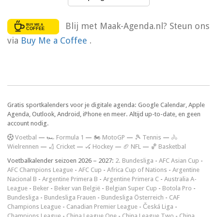
Blij met Maak-Agenda.nl? Steun ons
via
Buy Me a Coffee
.
Gratis sportkalenders voor je digitale agenda: Google Calendar, Apple
Agenda, Outlook, Android, iPhone en meer. Altijd up-to-date, en geen
account nodig.
V
oetbal
—
🏎️ Formula 1
—
🏍 MotoGP
—
🎾 Tennis
—
🚴
Wielrennen
—
🏏 Cricket
—
🏑 Hockey
—
🏈 NFL
—
🏀 Basketbal
Voetbalkalender seizoen 2026 – 2027:
2. Bundesliga
-
AFC Asian Cup
-
AFC Champions League
-
AFC Cup
-
Africa Cup of Nations
-
Argentine
Nacional B
-
Argentine Primera B
-
Argentine Primera C
-
Australia A-
League
-
Beker
-
Beker van België
-
Belgian Super Cup
-
Botola Pro
-
Bundesliga
-
Bundesliga Frauen
-
Bundesliga Österreich
-
CAF
Champions League
-
Canadian Premier League
-
Česká Liga
-
Champions League
-
China League One
-
China League Two
-
China