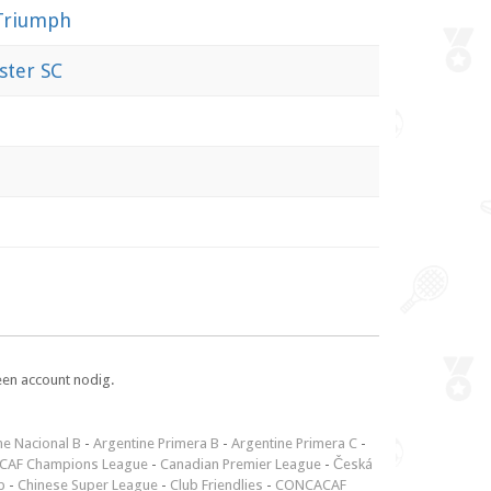
 Triumph
ster SC
een account nodig.
ne Nacional B
-
Argentine Primera B
-
Argentine Primera C
-
CAF Champions League
-
Canadian Premier League
-
Česká
p
-
Chinese Super League
-
Club Friendlies
-
CONCACAF