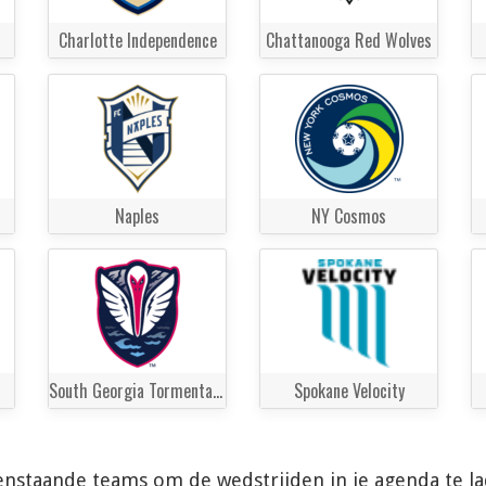
Charlotte Independence
Chattanooga Red Wolves
Naples
NY Cosmos
South Georgia Tormenta FC
Spokane Velocity
enstaande teams om de wedstrijden in je agenda te l