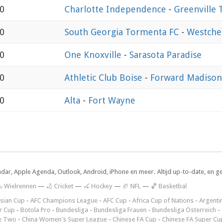
00
Charlotte Independence
-
Greenville
30
South Georgia Tormenta FC
-
Westche
30
One Knoxville
-
Sarasota Paradise
30
Athletic Club Boise
-
Forward Madison
00
Alta
-
Fort Wayne
ndar, Apple Agenda, Outlook, Android, iPhone en meer. Altijd up-to-date, en g
 Wielrennen
—
🏏 Cricket
—
🏑 Hockey
—
🏈 NFL
—
🏀 Basketbal
sian Cup
-
AFC Champions League
-
AFC Cup
-
Africa Cup of Nations
-
Argenti
r Cup
-
Botola Pro
-
Bundesliga
-
Bundesliga Frauen
-
Bundesliga Österreich
-
e Two
-
China Women's Super League
-
Chinese FA Cup
-
Chinese FA Super Cu