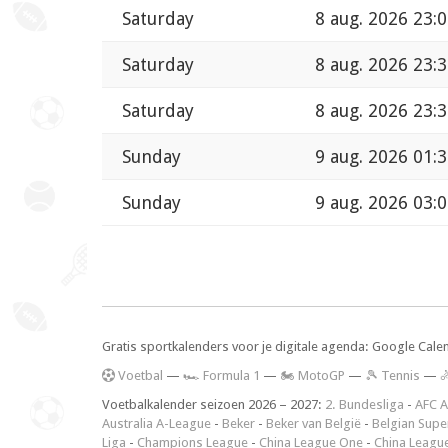
Saturday
8 aug. 2026 23:
Saturday
8 aug. 2026 23:
Saturday
8 aug. 2026 23:
Sunday
9 aug. 2026 01:
Sunday
9 aug. 2026 03:
Gratis sportkalenders voor je digitale agenda: Google Cale
V
oetbal
—
🏎️ Formula 1
—
🏍 MotoGP
—
🎾 Tennis
—

Voetbalkalender seizoen 2026 – 2027:
2. Bundesliga
-
AFC A
Australia A-League
-
Beker
-
Beker van België
-
Belgian Supe
Liga
-
Champions League
-
China League One
-
China Leagu