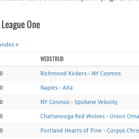
 League One
rondes
WEDSTRIJD
00
Richmond Kickers
-
NY Cosmos
30
Naples
-
Alta
00
NY Cosmos
-
Spokane Velocity
00
Chattanooga Red Wolves
-
Union Oma
00
Portland Hearts of Pine
-
Corpus Chris