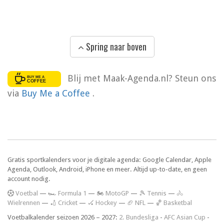
Spring naar boven
Blij met Maak-Agenda.nl? Steun ons
via
Buy Me a Coffee
.
Gratis sportkalenders voor je digitale agenda: Google Calendar, Apple
Agenda, Outlook, Android, iPhone en meer. Altijd up-to-date, en geen
account nodig.
V
oetbal
—
🏎️ Formula 1
—
🏍 MotoGP
—
🎾 Tennis
—
🚴
Wielrennen
—
🏏 Cricket
—
🏑 Hockey
—
🏈 NFL
—
🏀 Basketbal
Voetbalkalender seizoen 2026 – 2027:
2. Bundesliga
-
AFC Asian Cup
-