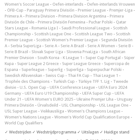
Women's Soccer League
-
Oefen-interlands
-
Oefen-interlands Vrouwen
-
ÖFB-Cup
-
Paraguay Primera División
-
Premier League
-
Premjer-Liga
-
Primera A
-
Primera Division
-
Primera Division Argentina
-
Primera
División de Chile
-
Primera División Femenina
-
Puchar Polski
-
Qatar
Stars League
-
Romania Liga I
-
Saudi Professional League
-
Scottish
Championship
-
Scottish League One
-
Scottish League Two
-
Scottish
Premier League
-
Scottish Women's Premier League
-
Segunda División
A
-
Serbia SuperLiga
-
Serie A
-
Serie A Brazil
-
Serie A Women
-
Serie B
-
Serie B Brazil
-
Slovak Super Liga
-
Slovenia PrvaLiga
-
South African
Premier Division
-
South Korea - K League 1
-
Super Cup Portugal
-
Süper
Kupa
-
Super League 2 Greece
-
Super League Greece
-
Supercopa de
Espana
-
Superleague
-
Superlig
-
Superliga
-
Superpuchar Polski
-
Swedish Allsvenskan
-
Swiss Cup
-
Thai FA Cup
-
Thai League 1
-
Trophée des Champions
-
Turkish Cup
-
Türkiye TFF 1. Lig
-
Tweede
divisie
-
U.S. Open Cup
-
UEFA Conference League
-
UEFA Euro 2024
Germany
-
UEFA Euro U19 Championship
-
UEFA Super Cup
-
UEFA
Under 21
-
UEFA Women's EURO 2025
-
Ukraine Premjer Liha
-
Uruguay
Primera División
-
Úrvalsdeild
-
USL Championship
-
USL League One
-
USL Super League
-
Veikkausliiga
-
Women's Champions League
-
Women's Nations League
-
Women's World Cup Qualification Europe
-
World Cup Qualifiers
✓ Wedstrijden ✓ Wedstrijdprogramma ✓ Uitslagen ✓ Huidige stand