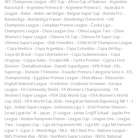
AFC Champions League
-
AFC Cup
-
Africa Cup of Nations
-
Argentine
Nacional B
-
Argentine Primera B
-
Argentine Primera C
-
Australia A-
League
-
Beker
-
Beker van België
-
Belgian Super Cup
-
Botola Pro
-
Bundesliga
-
Bundesliga Frauen
-
Bundesliga Österreich
-
CAF
Champions League
-
Canadian Premier League
-
Česká Liga
-
Champions League
-
China League One
-
China League Two
-
China
Women's Super League
-
Chinese FA Cup
-
Chinese FA Super Cup
-
Chinese Super League
-
Club Friendlies
-
CONCACAF Champions League
-
Copa América
-
Copa Argentina
-
Copa Colombia
-
Copa del Rey
-
Copa do Brasil
-
Copa Libertadores
-
Copa Sudamericana
-
Copa
Uruguay
-
Coppa Italia
-
Croatia HNL
-
Cymru Premier
-
Cyprus First
Division
-
Damallsvenskan
-
Danish Superligaen
-
DFB-Pokal
-
DFL-
Supercup
-
Division 1 Féminine
-
Ecuador Primera Categoría Serie A
-
EFL
Championship
-
Egyptian Premier League
-
Ekstraklasa
-
Eliteserien
-
English National League
-
Eredivisie
-
Eredivisie Vrouwen
-
Europa
League
-
FA Community Shield
-
FA Women's Championship
-
FA
Women's Super League
-
FIFA Club World Cup
-
FIFA Women's World
Cup 2023
-
FIFA World Cup 2026
-
Hungarian Nemzeti Bajnokság NB 1
-
I
liga
-
Indian Super League
-
Indonesia Liga 1
-
Irish Premier Division
-
Israel Ligat Ha`Al
-
Japan - J1 League
-
Johan Cruijff Schaal
-
Jupiler Pro
League
-
Keuken Kampioen Divisie
-
League Cup
-
League One
-
League
Two
-
Leagues Cup
-
Liga de Expansión MX
-
Liga MX
-
Liga MX Femenil
-
Ligue 1
-
Ligue 2
-
Meistriliiga
-
MLS
-
MLS Next Pro
-
Nations League
-
NIFL Premiership
-
NISA
-
Northern Super League
-
NWSL National