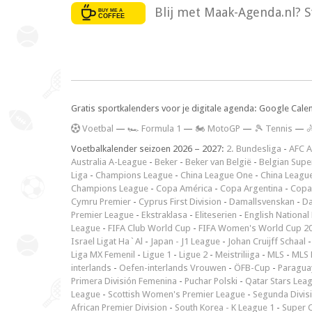
Blij met Maak-Agenda.nl? S
Gratis sportkalenders voor je digitale agenda: Google Cale
V
oetbal
—
🏎️ Formula 1
—
🏍 MotoGP
—
🎾 Tennis
—

Voetbalkalender seizoen 2026 – 2027:
2. Bundesliga
-
AFC A
Australia A-League
-
Beker
-
Beker van België
-
Belgian Supe
Liga
-
Champions League
-
China League One
-
China Leagu
Champions League
-
Copa América
-
Copa Argentina
-
Copa
Cymru Premier
-
Cyprus First Division
-
Damallsvenskan
-
Da
Premier League
-
Ekstraklasa
-
Eliteserien
-
English National
League
-
FIFA Club World Cup
-
FIFA Women's World Cup 2
Israel Ligat Ha`Al
-
Japan - J1 League
-
Johan Cruijff Schaal
Liga MX Femenil
-
Ligue 1
-
Ligue 2
-
Meistriliiga
-
MLS
-
MLS 
interlands
-
Oefen-interlands Vrouwen
-
ÖFB-Cup
-
Paraguay
Primera División Femenina
-
Puchar Polski
-
Qatar Stars Lea
League
-
Scottish Women's Premier League
-
Segunda Divis
African Premier Division
-
South Korea - K League 1
-
Super 