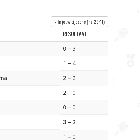
In jouw tijdzone (nu
23:11
)
RESULTAAT
0 – 3
1 – 4
ama
2 – 2
2 – 0
0 – 0
3 – 2
1 – 0