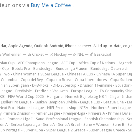
teun ons via
Buy Me a Coffee
.
ndar, Apple Agenda, Outlook, Android, iPhone en meer. Altijd up-to-date, en g
 Wielrennen
—
🏏 Cricket
—
🏑 Hockey
—
🏈 NFL
—
🏀 Basketbal
sian Cup
-
AFC Champions League
-
AFC Cup
-
Africa Cup of Nations
-
Argenti
r Cup
-
Botola Pro
-
Bundesliga
-
Bundesliga Frauen
-
Bundesliga Österreich
-
e Two
-
China Women's Super League
-
Chinese FA Cup
-
Chinese FA Super Cu
 Colombia
-
Copa del Rey
-
Copa do Brasil
-
Copa Libertadores
-
Copa Sudam
nish Superligaen
-
DFB-Pokal
-
DFL-Supercup
-
Division 1 Féminine
-
Ecuador P
 League
-
Eredivisie
-
Eredivisie Vrouwen
-
Europa League
-
FA Community Shie
023
-
FIFA World Cup 2026
-
Hungarian Nemzeti Bajnokság NB 1
-
I liga
-
India
-
Jupiler Pro League
-
Keuken Kampioen Divisie
-
League Cup
-
League One
-
Le
Next Pro
-
Nations League
-
NIFL Premiership
-
NISA
-
Northern Super League
 Primera División
-
Premier League
-
Premjer-Liga
-
Primera A
-
Primera Divis
gue
-
Romania Liga I
-
Saudi Professional League
-
Scottish Championship
-
Sc
ión A
-
Serbia SuperLiga
-
Serie A
-
Serie A Brazil
-
Serie A Women
-
Serie B
-
Se
Cup Portugal
-
Süper Kupa
-
Super League 2 Greece
-
Super League Greece
-
S