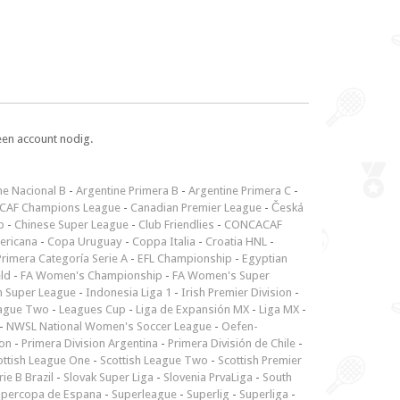
een account nodig.
ne Nacional B
-
Argentine Primera B
-
Argentine Primera C
-
CAF Champions League
-
Canadian Premier League
-
Česká
p
-
Chinese Super League
-
Club Friendlies
-
CONCACAF
ericana
-
Copa Uruguay
-
Coppa Italia
-
Croatia HNL
-
rimera Categoría Serie A
-
EFL Championship
-
Egyptian
ld
-
FA Women's Championship
-
FA Women's Super
n Super League
-
Indonesia Liga 1
-
Irish Premier Division
-
ague Two
-
Leagues Cup
-
Liga de Expansión MX
-
Liga MX
-
-
NWSL National Women's Soccer League
-
Oefen-
ion
-
Primera Division Argentina
-
Primera División de Chile
-
ottish League One
-
Scottish League Two
-
Scottish Premier
rie B Brazil
-
Slovak Super Liga
-
Slovenia PrvaLiga
-
South
upercopa de Espana
-
Superleague
-
Superlig
-
Superliga
-