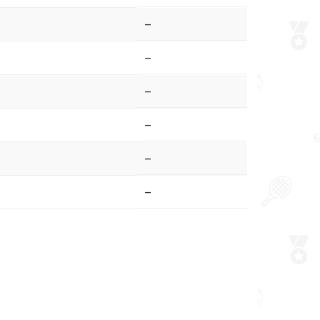
–
–
–
–
–
–