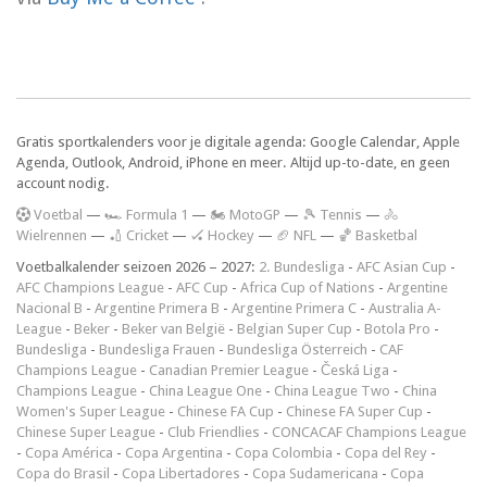
Gratis sportkalenders voor je digitale agenda: Google Calendar, Apple
Agenda, Outlook, Android, iPhone en meer. Altijd up-to-date, en geen
account nodig.
V
oetbal
—
🏎️ Formula 1
—
🏍 MotoGP
—
🎾 Tennis
—
🚴
Wielrennen
—
🏏 Cricket
—
🏑 Hockey
—
🏈 NFL
—
🏀 Basketbal
Voetbalkalender seizoen 2026 – 2027:
2. Bundesliga
-
AFC Asian Cup
-
AFC Champions League
-
AFC Cup
-
Africa Cup of Nations
-
Argentine
Nacional B
-
Argentine Primera B
-
Argentine Primera C
-
Australia A-
League
-
Beker
-
Beker van België
-
Belgian Super Cup
-
Botola Pro
-
Bundesliga
-
Bundesliga Frauen
-
Bundesliga Österreich
-
CAF
Champions League
-
Canadian Premier League
-
Česká Liga
-
Champions League
-
China League One
-
China League Two
-
China
Women's Super League
-
Chinese FA Cup
-
Chinese FA Super Cup
-
Chinese Super League
-
Club Friendlies
-
CONCACAF Champions League
-
Copa América
-
Copa Argentina
-
Copa Colombia
-
Copa del Rey
-
Copa do Brasil
-
Copa Libertadores
-
Copa Sudamericana
-
Copa