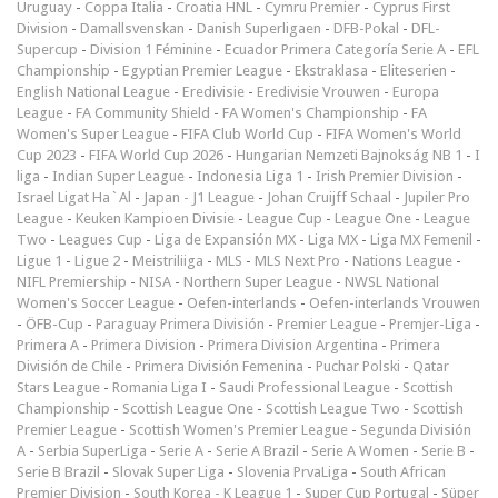
Uruguay
-
Coppa Italia
-
Croatia HNL
-
Cymru Premier
-
Cyprus First
Division
-
Damallsvenskan
-
Danish Superligaen
-
DFB-Pokal
-
DFL-
Supercup
-
Division 1 Féminine
-
Ecuador Primera Categoría Serie A
-
EFL
Championship
-
Egyptian Premier League
-
Ekstraklasa
-
Eliteserien
-
English National League
-
Eredivisie
-
Eredivisie Vrouwen
-
Europa
League
-
FA Community Shield
-
FA Women's Championship
-
FA
Women's Super League
-
FIFA Club World Cup
-
FIFA Women's World
Cup 2023
-
FIFA World Cup 2026
-
Hungarian Nemzeti Bajnokság NB 1
-
I
liga
-
Indian Super League
-
Indonesia Liga 1
-
Irish Premier Division
-
Israel Ligat Ha`Al
-
Japan - J1 League
-
Johan Cruijff Schaal
-
Jupiler Pro
League
-
Keuken Kampioen Divisie
-
League Cup
-
League One
-
League
Two
-
Leagues Cup
-
Liga de Expansión MX
-
Liga MX
-
Liga MX Femenil
-
Ligue 1
-
Ligue 2
-
Meistriliiga
-
MLS
-
MLS Next Pro
-
Nations League
-
NIFL Premiership
-
NISA
-
Northern Super League
-
NWSL National
Women's Soccer League
-
Oefen-interlands
-
Oefen-interlands Vrouwen
-
ÖFB-Cup
-
Paraguay Primera División
-
Premier League
-
Premjer-Liga
-
Primera A
-
Primera Division
-
Primera Division Argentina
-
Primera
División de Chile
-
Primera División Femenina
-
Puchar Polski
-
Qatar
Stars League
-
Romania Liga I
-
Saudi Professional League
-
Scottish
Championship
-
Scottish League One
-
Scottish League Two
-
Scottish
Premier League
-
Scottish Women's Premier League
-
Segunda División
A
-
Serbia SuperLiga
-
Serie A
-
Serie A Brazil
-
Serie A Women
-
Serie B
-
Serie B Brazil
-
Slovak Super Liga
-
Slovenia PrvaLiga
-
South African
Premier Division
-
South Korea - K League 1
-
Super Cup Portugal
-
Süper