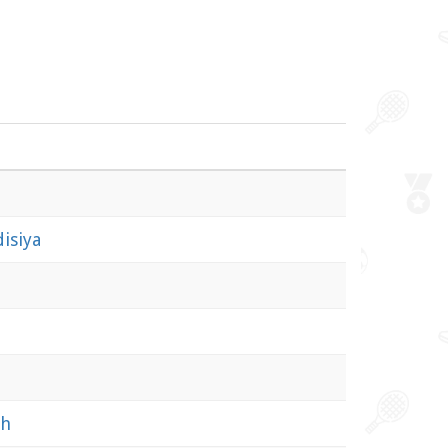
isiya
a
dh