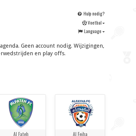
Hulp nodig?
V
oetbal
Language
e agenda. Geen account nodig. Wijzigingen,
rwedstrijden en play offs.
Al Fateh
Al Feiha