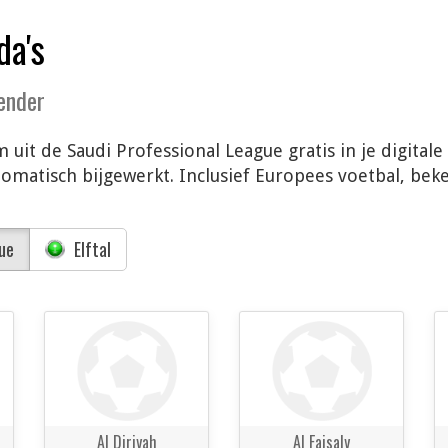
da's
lender
 uit de Saudi Professional League gratis in je digital
matisch bijgewerkt. Inclusief Europees voetbal, beke
ue
Elftal
Al Diriyah
Al Faisaly