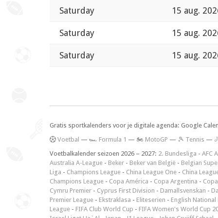
Saturday
15 aug. 202
Saturday
15 aug. 202
Saturday
15 aug. 202
Gratis sportkalenders voor je digitale agenda: Google Cale
V
oetbal
—
🏎️ Formula 1
—
🏍 MotoGP
—
🎾 Tennis
—

Voetbalkalender seizoen 2026 – 2027:
2. Bundesliga
-
AFC A
Australia A-League
-
Beker
-
Beker van België
-
Belgian Supe
Liga
-
Champions League
-
China League One
-
China Leagu
Champions League
-
Copa América
-
Copa Argentina
-
Copa
Cymru Premier
-
Cyprus First Division
-
Damallsvenskan
-
Da
Premier League
-
Ekstraklasa
-
Eliteserien
-
English National
League
-
FIFA Club World Cup
-
FIFA Women's World Cup 2