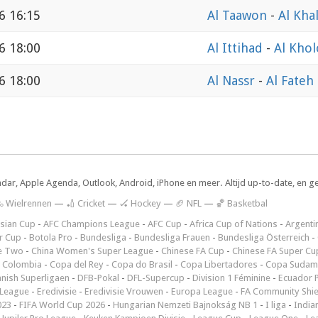
6 16:15
Al Taawon
-
Al Kha
6 18:00
Al Ittihad
-
Al Kho
6 18:00
Al Nassr
-
Al Fateh
ndar, Apple Agenda, Outlook, Android, iPhone en meer. Altijd up-to-date, en g
 Wielrennen
—
🏏 Cricket
—
🏑 Hockey
—
🏈 NFL
—
🏀 Basketbal
sian Cup
-
AFC Champions League
-
AFC Cup
-
Africa Cup of Nations
-
Argenti
r Cup
-
Botola Pro
-
Bundesliga
-
Bundesliga Frauen
-
Bundesliga Österreich
-
e Two
-
China Women's Super League
-
Chinese FA Cup
-
Chinese FA Super Cu
 Colombia
-
Copa del Rey
-
Copa do Brasil
-
Copa Libertadores
-
Copa Sudam
nish Superligaen
-
DFB-Pokal
-
DFL-Supercup
-
Division 1 Féminine
-
Ecuador P
 League
-
Eredivisie
-
Eredivisie Vrouwen
-
Europa League
-
FA Community Shie
023
-
FIFA World Cup 2026
-
Hungarian Nemzeti Bajnokság NB 1
-
I liga
-
India