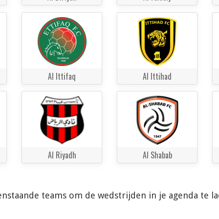
Al Ittifaq
Al Ittihad
Al Riyadh
Al Shabab
enstaande teams om de wedstrijden in je agenda te l