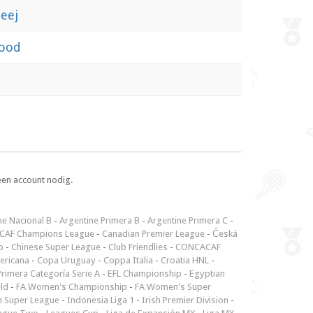
leej
lood
een account nodig.
ne Nacional B
-
Argentine Primera B
-
Argentine Primera C
-
CAF Champions League
-
Canadian Premier League
-
Česká
p
-
Chinese Super League
-
Club Friendlies
-
CONCACAF
ericana
-
Copa Uruguay
-
Coppa Italia
-
Croatia HNL
-
rimera Categoría Serie A
-
EFL Championship
-
Egyptian
ld
-
FA Women's Championship
-
FA Women's Super
n Super League
-
Indonesia Liga 1
-
Irish Premier Division
-