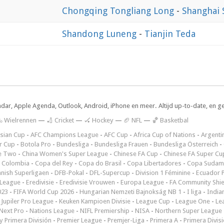
Chongqing Tongliang Long
-
Shanghai 
Shandong Luneng
-
Tianjin Teda
ndar, Apple Agenda, Outlook, Android, iPhone en meer. Altijd up-to-date, en g
 Wielrennen
—
🏏 Cricket
—
🏑 Hockey
—
🏈 NFL
—
🏀 Basketbal
sian Cup
-
AFC Champions League
-
AFC Cup
-
Africa Cup of Nations
-
Argenti
r Cup
-
Botola Pro
-
Bundesliga
-
Bundesliga Frauen
-
Bundesliga Österreich
-
e Two
-
China Women's Super League
-
Chinese FA Cup
-
Chinese FA Super Cu
 Colombia
-
Copa del Rey
-
Copa do Brasil
-
Copa Libertadores
-
Copa Sudam
nish Superligaen
-
DFB-Pokal
-
DFL-Supercup
-
Division 1 Féminine
-
Ecuador P
 League
-
Eredivisie
-
Eredivisie Vrouwen
-
Europa League
-
FA Community Shie
023
-
FIFA World Cup 2026
-
Hungarian Nemzeti Bajnokság NB 1
-
I liga
-
India
-
Jupiler Pro League
-
Keuken Kampioen Divisie
-
League Cup
-
League One
-
Le
Next Pro
-
Nations League
-
NIFL Premiership
-
NISA
-
Northern Super League
 Primera División
-
Premier League
-
Premjer-Liga
-
Primera A
-
Primera Divis