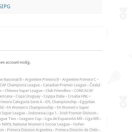
SIPG
een account nodig.
ne Nacional B
-
Argentine Primera B
-
Argentine Primera C
-
CAF Champions League
-
Canadian Premier League
-
Česká
p
-
Chinese Super League
-
Club Friendlies
-
CONCACAF
ericana
-
Copa Uruguay
-
Coppa Italia
-
Croatia HNL
-
rimera Categoría Serie A
-
EFL Championship
-
Egyptian
ld
-
FA Women's Championship
-
FA Women's Super
n Super League
-
Indonesia Liga 1
-
Irish Premier Division
-
ague Two
-
Leagues Cup
-
Liga de Expansión MX
-
Liga MX
-
-
NWSL National Women's Soccer League
-
Oefen-
ion
-
Primera Division Argentina
-
Primera División de Chile
-