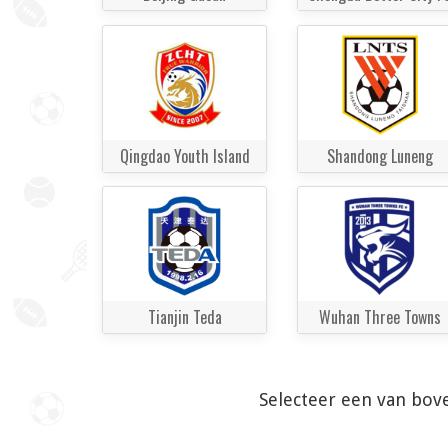
Qingdao Youth Island
Shandong Luneng
Tianjin Teda
Wuhan Three Towns
Selecteer een van bov