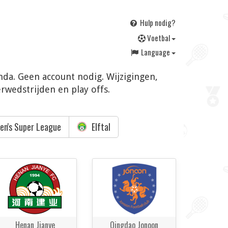
Hulp nodig?
V
oetbal
Language
enda. Geen account nodig. Wijzigingen,
rwedstrijden en play offs.
n's Super League
Elftal
Henan Jianye
Qingdao Jonoon