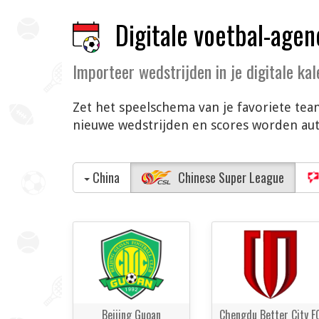
Digitale voetbal-agen
Importeer wedstrijden in je digitale ka
Zet het speelschema van je favoriete team
nieuwe wedstrijden en scores worden auto
China
Chinese Super League
Beijing Guoan
Chengdu Better City F