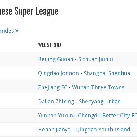
nese Super League
rondes
WEDSTRIJD
Beijing Guoan
-
Sichuan Jiuniu
Qingdao Jonoon
-
Shanghai Shenhua
Zhejiang FC
-
Wuhan Three Towns
Dalian Zhixing
-
Shenyang Urban
Yunnan Yukun
-
Chengdu Better City F
Henan Jianye
-
Qingdao Youth Island