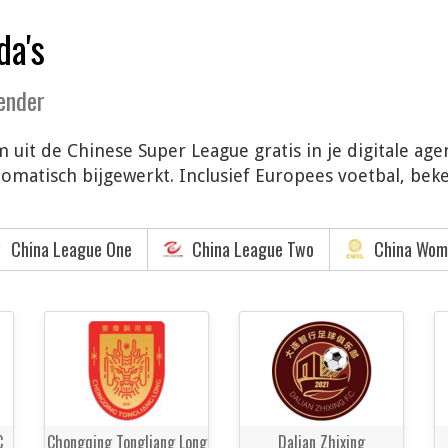
da's
lender
 uit de Chinese Super League gratis in je digitale ag
matisch bijgewerkt. Inclusief Europees voetbal, beke
China League One
China League Two
China Wome
C
Chongqing Tongliang Long
Dalian Zhixing