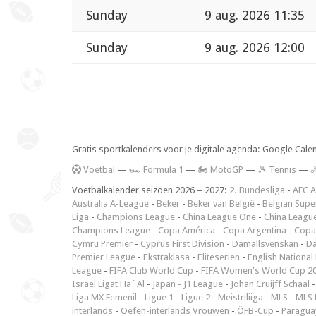
Sunday
9 aug. 2026 11:35
Sunday
9 aug. 2026 12:00
Gratis sportkalenders voor je digitale agenda: Google Cale
V
oetbal
—
🏎️ Formula 1
—
🏍 MotoGP
—
🎾 Tennis
—

Voetbalkalender seizoen 2026 – 2027:
2. Bundesliga
-
AFC A
Australia A-League
-
Beker
-
Beker van België
-
Belgian Supe
Liga
-
Champions League
-
China League One
-
China Leagu
Champions League
-
Copa América
-
Copa Argentina
-
Copa
Cymru Premier
-
Cyprus First Division
-
Damallsvenskan
-
Da
Premier League
-
Ekstraklasa
-
Eliteserien
-
English National
League
-
FIFA Club World Cup
-
FIFA Women's World Cup 2
Israel Ligat Ha`Al
-
Japan - J1 League
-
Johan Cruijff Schaal
Liga MX Femenil
-
Ligue 1
-
Ligue 2
-
Meistriliiga
-
MLS
-
MLS 
interlands
-
Oefen-interlands Vrouwen
-
ÖFB-Cup
-
Paraguay