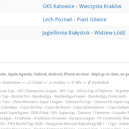
0
GKS Katowice
-
Wieczysta Kraków
Lech Poznań
-
Piast Gliwice
Jagiellonia Białystok
-
Widzew Łódź
ndar, Apple Agenda, Outlook, Android, iPhone en meer. Altijd up-to-date, en g
 Wielrennen
—
🏏 Cricket
—
🏑 Hockey
—
🏈 NFL
—
🏀 Basketbal
sian Cup
-
AFC Champions League
-
AFC Cup
-
Africa Cup of Nations
-
Argenti
r Cup
-
Botola Pro
-
Bundesliga
-
Bundesliga Frauen
-
Bundesliga Österreich
-
e Two
-
China Women's Super League
-
Chinese FA Cup
-
Chinese FA Super Cu
 Colombia
-
Copa del Rey
-
Copa do Brasil
-
Copa Libertadores
-
Copa Sudam
nish Superligaen
-
DFB-Pokal
-
DFL-Supercup
-
Division 1 Féminine
-
Ecuador P
 League
-
Eredivisie
-
Eredivisie Vrouwen
-
Europa League
-
FA Community Shie
023
-
FIFA World Cup 2026
-
Hungarian Nemzeti Bajnokság NB 1
-
I liga
-
India