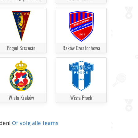
Pogoń Szczecin
Raków Częstochowa
Wisła Kraków
Wisła Płock
aden!
Of volg alle teams