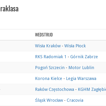
raklasa
WEDSTRIJD
Wisła Kraków
-
Wisła Płock
RKS Radomiak 1
-
Górnik Zabrze
Pogoń Szczecin
-
Motor Lublin
Korona Kielce
-
Legia Warszawa
5
Raków Częstochowa
-
KGHM Zagłębi
Śląsk Wrocław
-
Cracovia