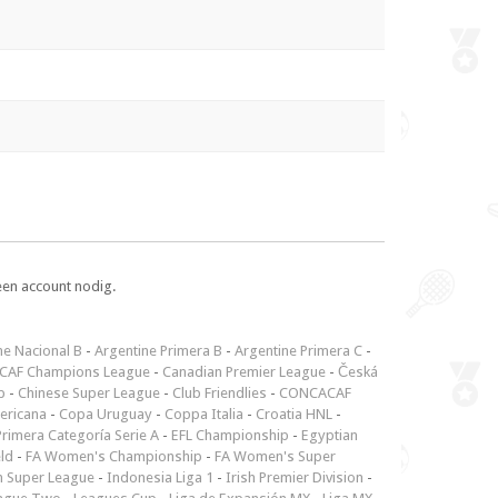
een account nodig.
ne Nacional B
-
Argentine Primera B
-
Argentine Primera C
-
CAF Champions League
-
Canadian Premier League
-
Česká
p
-
Chinese Super League
-
Club Friendlies
-
CONCACAF
ericana
-
Copa Uruguay
-
Coppa Italia
-
Croatia HNL
-
rimera Categoría Serie A
-
EFL Championship
-
Egyptian
ld
-
FA Women's Championship
-
FA Women's Super
n Super League
-
Indonesia Liga 1
-
Irish Premier Division
-