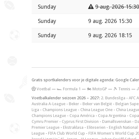
Sunday
9 aug. 2026 15:3
Sunday
9 aug. 2026 15:30
Sunday
9 aug. 2026 18:15
Gratis sportkalenders voor je digitale agenda: Google Cale
V
oetbal
—
🏎️ Formula 1
—
🏍 MotoGP
—
🎾 Tennis
—

Voetbalkalender seizoen 2026 – 2027:
2. Bundesliga
-
AFC A
Australia A-League
-
Beker
-
Beker van België
-
Belgian Supe
Liga
-
Champions League
-
China League One
-
China Leagu
Champions League
-
Copa América
-
Copa Argentina
-
Copa
Cymru Premier
-
Cyprus First Division
-
Damallsvenskan
-
Da
Premier League
-
Ekstraklasa
-
Eliteserien
-
English National
League
-
FIFA Club World Cup
-
FIFA Women's World Cup 2