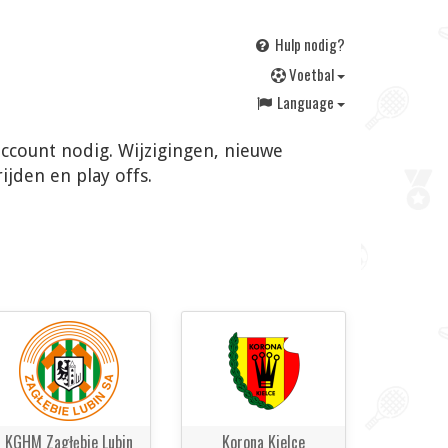
Hulp nodig?
V
oetbal
Language
 account nodig. Wijzigingen, nieuwe
jden en play offs.
KGHM Zagłębie Lubin
Korona Kielce