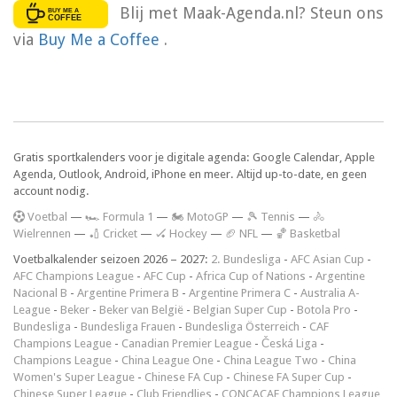
Blij met Maak-Agenda.nl? Steun ons
via
Buy Me a Coffee
.
Gratis sportkalenders voor je digitale agenda: Google Calendar, Apple
Agenda, Outlook, Android, iPhone en meer. Altijd up-to-date, en geen
account nodig.
V
oetbal
—
🏎️ Formula 1
—
🏍 MotoGP
—
🎾 Tennis
—
🚴
Wielrennen
—
🏏 Cricket
—
🏑 Hockey
—
🏈 NFL
—
🏀 Basketbal
Voetbalkalender seizoen 2026 – 2027:
2. Bundesliga
-
AFC Asian Cup
-
AFC Champions League
-
AFC Cup
-
Africa Cup of Nations
-
Argentine
Nacional B
-
Argentine Primera B
-
Argentine Primera C
-
Australia A-
League
-
Beker
-
Beker van België
-
Belgian Super Cup
-
Botola Pro
-
Bundesliga
-
Bundesliga Frauen
-
Bundesliga Österreich
-
CAF
Champions League
-
Canadian Premier League
-
Česká Liga
-
Champions League
-
China League One
-
China League Two
-
China
Women's Super League
-
Chinese FA Cup
-
Chinese FA Super Cup
-
Chinese Super League
-
Club Friendlies
-
CONCACAF Champions League