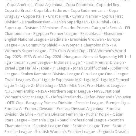
-
Copa América
-
Copa Argentina
-
Copa Colombia
-
Copa del Rey
-
Copa do Brasil
-
Copa Libertadores
-
Copa Sudamericana
-
Copa
Uruguay
-
Coppa Italia
-
Croatia HNL
-
Cymru Premier
-
Cyprus First
Division
-
Damallsvenskan
-
Danish Superligaen
-
DFB-Pokal
-
DFL-
Supercup
-
Division 1 Féminine
-
Ecuador Primera Categoría Serie A
-
EFL
Championship
-
Egyptian Premier League
-
Ekstraklasa
-
Eliteserien
-
English National League
-
Eredivisie
-
Eredivisie Vrouwen
-
Europa
League
-
FA Community Shield
-
FA Women's Championship
-
FA
Women's Super League
-
FIFA Club World Cup
-
FIFA Women's World
Cup 2023
-
FIFA World Cup 2026
-
Hungarian Nemzeti Bajnokság NB 1
-
I
liga
-
Indian Super League
-
Indonesia Liga 1
-
Irish Premier Division
-
Israel Ligat Ha`Al
-
Japan - J1 League
-
Johan Cruijff Schaal
-
Jupiler Pro
League
-
Keuken Kampioen Divisie
-
League Cup
-
League One
-
League
Two
-
Leagues Cup
-
Liga de Expansión MX
-
Liga MX
-
Liga MX Femenil
-
Ligue 1
-
Ligue 2
-
Meistriliiga
-
MLS
-
MLS Next Pro
-
Nations League
-
NIFL Premiership
-
NISA
-
Northern Super League
-
NWSL National
Women's Soccer League
-
Oefen-interlands
-
Oefen-interlands Vrouwen
-
ÖFB-Cup
-
Paraguay Primera División
-
Premier League
-
Premjer-Liga
-
Primera A
-
Primera Division
-
Primera Division Argentina
-
Primera
División de Chile
-
Primera División Femenina
-
Puchar Polski
-
Qatar
Stars League
-
Romania Liga I
-
Saudi Professional League
-
Scottish
Championship
-
Scottish League One
-
Scottish League Two
-
Scottish
Premier League
-
Scottish Women's Premier League
-
Segunda División