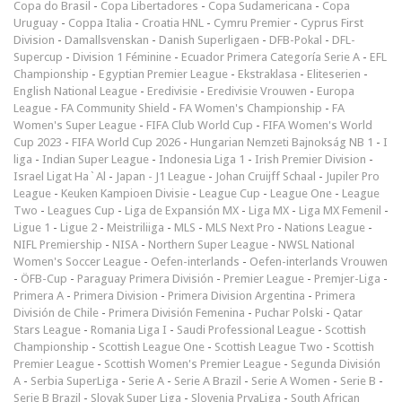
Copa do Brasil
-
Copa Libertadores
-
Copa Sudamericana
-
Copa
Uruguay
-
Coppa Italia
-
Croatia HNL
-
Cymru Premier
-
Cyprus First
Division
-
Damallsvenskan
-
Danish Superligaen
-
DFB-Pokal
-
DFL-
Supercup
-
Division 1 Féminine
-
Ecuador Primera Categoría Serie A
-
EFL
Championship
-
Egyptian Premier League
-
Ekstraklasa
-
Eliteserien
-
English National League
-
Eredivisie
-
Eredivisie Vrouwen
-
Europa
League
-
FA Community Shield
-
FA Women's Championship
-
FA
Women's Super League
-
FIFA Club World Cup
-
FIFA Women's World
Cup 2023
-
FIFA World Cup 2026
-
Hungarian Nemzeti Bajnokság NB 1
-
I
liga
-
Indian Super League
-
Indonesia Liga 1
-
Irish Premier Division
-
Israel Ligat Ha`Al
-
Japan - J1 League
-
Johan Cruijff Schaal
-
Jupiler Pro
League
-
Keuken Kampioen Divisie
-
League Cup
-
League One
-
League
Two
-
Leagues Cup
-
Liga de Expansión MX
-
Liga MX
-
Liga MX Femenil
-
Ligue 1
-
Ligue 2
-
Meistriliiga
-
MLS
-
MLS Next Pro
-
Nations League
-
NIFL Premiership
-
NISA
-
Northern Super League
-
NWSL National
Women's Soccer League
-
Oefen-interlands
-
Oefen-interlands Vrouwen
-
ÖFB-Cup
-
Paraguay Primera División
-
Premier League
-
Premjer-Liga
-
Primera A
-
Primera Division
-
Primera Division Argentina
-
Primera
División de Chile
-
Primera División Femenina
-
Puchar Polski
-
Qatar
Stars League
-
Romania Liga I
-
Saudi Professional League
-
Scottish
Championship
-
Scottish League One
-
Scottish League Two
-
Scottish
Premier League
-
Scottish Women's Premier League
-
Segunda División
A
-
Serbia SuperLiga
-
Serie A
-
Serie A Brazil
-
Serie A Women
-
Serie B
-
Serie B Brazil
-
Slovak Super Liga
-
Slovenia PrvaLiga
-
South African