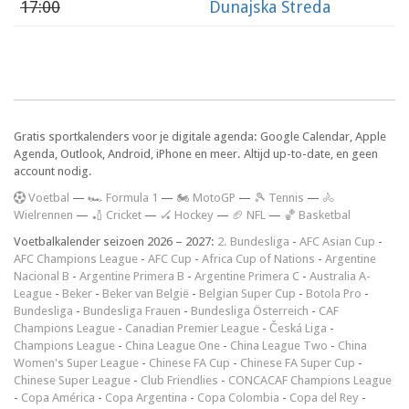
17:00
Dunajska Streda
Gratis sportkalenders voor je digitale agenda: Google Calendar, Apple
Agenda, Outlook, Android, iPhone en meer. Altijd up-to-date, en geen
account nodig.
V
oetbal
—
🏎️ Formula 1
—
🏍 MotoGP
—
🎾 Tennis
—
🚴
Wielrennen
—
🏏 Cricket
—
🏑 Hockey
—
🏈 NFL
—
🏀 Basketbal
Voetbalkalender seizoen 2026 – 2027:
2. Bundesliga
-
AFC Asian Cup
-
AFC Champions League
-
AFC Cup
-
Africa Cup of Nations
-
Argentine
Nacional B
-
Argentine Primera B
-
Argentine Primera C
-
Australia A-
League
-
Beker
-
Beker van België
-
Belgian Super Cup
-
Botola Pro
-
Bundesliga
-
Bundesliga Frauen
-
Bundesliga Österreich
-
CAF
Champions League
-
Canadian Premier League
-
Česká Liga
-
Champions League
-
China League One
-
China League Two
-
China
Women's Super League
-
Chinese FA Cup
-
Chinese FA Super Cup
-
Chinese Super League
-
Club Friendlies
-
CONCACAF Champions League
-
Copa América
-
Copa Argentina
-
Copa Colombia
-
Copa del Rey
-