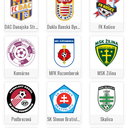
DAC Dunajska Streda
Dukla Banská Bystrica
FK Košice
Komárno
MFK Ruzomberok
MSK Zilina
Podbrezová
SK Slovan Bratislava
Skalica