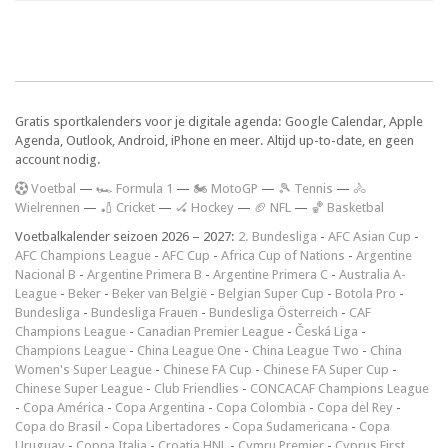
Gratis sportkalenders voor je digitale agenda: Google Calendar, Apple
Agenda, Outlook, Android, iPhone en meer. Altijd up-to-date, en geen
account nodig.
V
oetbal
—
🏎️ Formula 1
—
🏍 MotoGP
—
🎾 Tennis
—
🚴
Wielrennen
—
🏏 Cricket
—
🏑 Hockey
—
🏈 NFL
—
🏀 Basketbal
Voetbalkalender seizoen 2026 – 2027:
2. Bundesliga
-
AFC Asian Cup
-
AFC Champions League
-
AFC Cup
-
Africa Cup of Nations
-
Argentine
Nacional B
-
Argentine Primera B
-
Argentine Primera C
-
Australia A-
League
-
Beker
-
Beker van België
-
Belgian Super Cup
-
Botola Pro
-
Bundesliga
-
Bundesliga Frauen
-
Bundesliga Österreich
-
CAF
Champions League
-
Canadian Premier League
-
Česká Liga
-
Champions League
-
China League One
-
China League Two
-
China
Women's Super League
-
Chinese FA Cup
-
Chinese FA Super Cup
-
Chinese Super League
-
Club Friendlies
-
CONCACAF Champions League
-
Copa América
-
Copa Argentina
-
Copa Colombia
-
Copa del Rey
-
Copa do Brasil
-
Copa Libertadores
-
Copa Sudamericana
-
Copa
Uruguay
-
Coppa Italia
-
Croatia HNL
-
Cymru Premier
-
Cyprus First