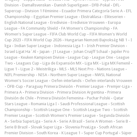
Division
-
Damallsvenskan
-
Danish Superligaen
-
DFB-Pokal
-
DFL-
Supercup
-
Division 1 Féminine
-
Ecuador Primera Categoría Serie A
-
EFL
Championship
-
Egyptian Premier League
-
Ekstraklasa
-
Eliteserien
-
English National League
-
Eredivisie
-
Eredivisie Vrouwen
-
Europa
League
-
FA Community Shield
-
FA Women's Championship
-
FA
Women's Super League
-
FIFA Club World Cup
-
FIFA Women's World
Cup 2023
-
FIFA World Cup 2026
-
Hungarian Nemzeti Bajnokság NB 1
-
I
liga
-
Indian Super League
-
Indonesia Liga 1
-
Irish Premier Division
-
Israel Ligat Ha`Al
-
Japan - J1 League
-
Johan Cruijff Schaal
-
Jupiler Pro
League
-
Keuken Kampioen Divisie
-
League Cup
-
League One
-
League
Two
-
Leagues Cup
-
Liga de Expansión MX
-
Liga MX
-
Liga MX Femenil
-
Ligue 1
-
Ligue 2
-
Meistriliiga
-
MLS
-
MLS Next Pro
-
Nations League
-
NIFL Premiership
-
NISA
-
Northern Super League
-
NWSL National
Women's Soccer League
-
Oefen-interlands
-
Oefen-interlands Vrouwen
-
ÖFB-Cup
-
Paraguay Primera División
-
Premier League
-
Premjer-Liga
-
Primera A
-
Primera Division
-
Primera Division Argentina
-
Primera
División de Chile
-
Primera División Femenina
-
Puchar Polski
-
Qatar
Stars League
-
Romania Liga I
-
Saudi Professional League
-
Scottish
Championship
-
Scottish League One
-
Scottish League Two
-
Scottish
Premier League
-
Scottish Women's Premier League
-
Segunda División
A
-
Serbia SuperLiga
-
Serie A
-
Serie A Brazil
-
Serie A Women
-
Serie B
-
Serie B Brazil
-
Slovak Super Liga
-
Slovenia PrvaLiga
-
South African
Premier Division
-
South Korea - K League 1
-
Super Cup Portugal
-
Süper