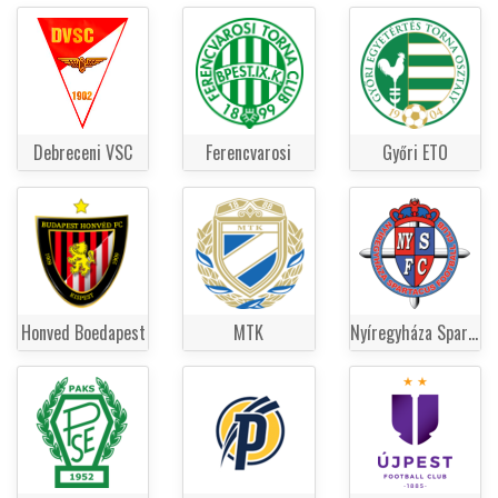
Debreceni VSC
Ferencvarosi
Győri ETO
Honved Boedapest
MTK
Nyíregyháza Spartacus