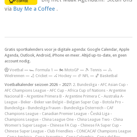
via
Buy Me a Coffee
.
Gratis sportkalenders voor je digitale agenda: Google Calendar, Apple
Agenda, Outlook, Android, iPhone en meer. Altijd up-to-date, en geen
account nodig.
V
oetbal
—
🏎️ Formula 1
—
🏍 MotoGP
—
🎾 Tennis
—
🚴
Wielrennen
—
🏏 Cricket
—
🏑 Hockey
—
🏈 NFL
—
🏀 Basketbal
Voetbalkalender seizoen 2026 – 2027:
2. Bundesliga
-
AFC Asian Cup
-
AFC Champions League
-
AFC Cup
-
Africa Cup of Nations
-
Argentine
Nacional B
-
Argentine Primera B
-
Argentine Primera C
-
Australia A-
League
-
Beker
-
Beker van België
-
Belgian Super Cup
-
Botola Pro
-
Bundesliga
-
Bundesliga Frauen
-
Bundesliga Österreich
-
CAF
Champions League
-
Canadian Premier League
-
Česká Liga
-
Champions League
-
China League One
-
China League Two
-
China
Women's Super League
-
Chinese FA Cup
-
Chinese FA Super Cup
-
Chinese Super League
-
Club Friendlies
-
CONCACAF Champions League
-
Copa América
-
Copa Argentina
-
Copa Colombia
-
Copa del Rey
-