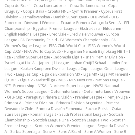
Copa do Brasil
-
Copa Libertadores
-
Copa Sudamericana
-
Copa
Uruguay
-
Coppa Italia
-
Croatia HNL
-
Cymru Premier
-
Cyprus First
Division
-
Damallsvenskan
-
Danish Superligaen
-
DFB-Pokal
-
DFL-
Supercup
-
Division 1 Féminine
-
Ecuador Primera Categoría Serie A
-
EFL
Championship
-
Egyptian Premier League
-
Ekstraklasa
-
Eliteserien
-
English National League
-
Eredivisie
-
Eredivisie Vrouwen
-
Europa
League
-
FA Community Shield
-
FA Women's Championship
-
FA
Women's Super League
-
FIFA Club World Cup
-
FIFA Women's World
Cup 2023
-
FIFA World Cup 2026
-
Hungarian Nemzeti Bajnokság NB 1
-
I
liga
-
Indian Super League
-
Indonesia Liga 1
-
Irish Premier Division
-
Israel Ligat Ha`Al
-
Japan - J1 League
-
Johan Cruijff Schaal
-
Jupiler Pro
League
-
Keuken Kampioen Divisie
-
League Cup
-
League One
-
League
Two
-
Leagues Cup
-
Liga de Expansión MX
-
Liga MX
-
Liga MX Femenil
-
Ligue 1
-
Ligue 2
-
Meistriliiga
-
MLS
-
MLS Next Pro
-
Nations League
-
NIFL Premiership
-
NISA
-
Northern Super League
-
NWSL National
Women's Soccer League
-
Oefen-interlands
-
Oefen-interlands Vrouwen
-
ÖFB-Cup
-
Paraguay Primera División
-
Premier League
-
Premjer-Liga
-
Primera A
-
Primera Division
-
Primera Division Argentina
-
Primera
División de Chile
-
Primera División Femenina
-
Puchar Polski
-
Qatar
Stars League
-
Romania Liga I
-
Saudi Professional League
-
Scottish
Championship
-
Scottish League One
-
Scottish League Two
-
Scottish
Premier League
-
Scottish Women's Premier League
-
Segunda División
A
-
Serbia SuperLiga
-
Serie A
-
Serie A Brazil
-
Serie A Women
-
Serie B
-