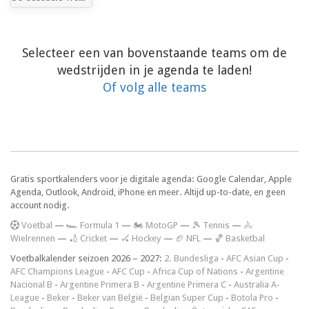
Selecteer een van bovenstaande teams om de
wedstrijden in je agenda te laden!
Of volg alle teams
Gratis sportkalenders voor je digitale agenda: Google Calendar, Apple
Agenda, Outlook, Android, iPhone en meer. Altijd up-to-date, en geen
account nodig.
V
oetbal
—
🏎️ Formula 1
—
🏍 MotoGP
—
🎾 Tennis
—
🚴
Wielrennen
—
🏏 Cricket
—
🏑 Hockey
—
🏈 NFL
—
🏀 Basketbal
Voetbalkalender seizoen 2026 – 2027:
2. Bundesliga
-
AFC Asian Cup
-
AFC Champions League
-
AFC Cup
-
Africa Cup of Nations
-
Argentine
Nacional B
-
Argentine Primera B
-
Argentine Primera C
-
Australia A-
League
-
Beker
-
Beker van België
-
Belgian Super Cup
-
Botola Pro
-