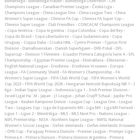
Bundesliga
-
Bundesliga Frauen
-
Bundesliga Österreich
-
CAF
Champions League
-
Canadian Premier League
-
Česká Liga
-
Champions League
-
China League One
-
China League Two
-
China
Women's Super League
-
Chinese FA Cup
-
Chinese FA Super Cup
-
Chinese Super League
-
Club Friendlies
-
CONCACAF Champions League
-
Copa América
-
Copa Argentina
-
Copa Colombia
-
Copa del Rey
-
Copa do Brasil
-
Copa Libertadores
-
Copa Sudamericana
-
Copa
Uruguay
-
Coppa Italia
-
Croatia HNL
-
Cymru Premier
-
Cyprus First
Division
-
Damallsvenskan
-
Danish Superligaen
-
DFB-Pokal
-
DFL-
Supercup
-
Division 1 Féminine
-
Ecuador Primera Categoría Serie A
-
EFL
Championship
-
Egyptian Premier League
-
Ekstraklasa
-
Eliteserien
-
English National League
-
Eredivisie
-
Eredivisie Vrouwen
-
Europa
League
-
FA Community Shield
-
FA Women's Championship
-
FA
Women's Super League
-
FIFA Club World Cup
-
FIFA Women's World
Cup 2023
-
FIFA World Cup 2026
-
Hungarian Nemzeti Bajnokság NB 1
-
I
liga
-
Indian Super League
-
Indonesia Liga 1
-
Irish Premier Division
-
Israel Ligat Ha`Al
-
Japan - J1 League
-
Johan Cruijff Schaal
-
Jupiler Pro
League
-
Keuken Kampioen Divisie
-
League Cup
-
League One
-
League
Two
-
Leagues Cup
-
Liga de Expansión MX
-
Liga MX
-
Liga MX Femenil
-
Ligue 1
-
Ligue 2
-
Meistriliiga
-
MLS
-
MLS Next Pro
-
Nations League
-
NIFL Premiership
-
NISA
-
Northern Super League
-
NWSL National
Women's Soccer League
-
Oefen-interlands
-
Oefen-interlands Vrouwen
-
ÖFB-Cup
-
Paraguay Primera División
-
Premier League
-
Premjer-Liga
-
Primera A
-
Primera Division
-
Primera Division Argentina
-
Primera