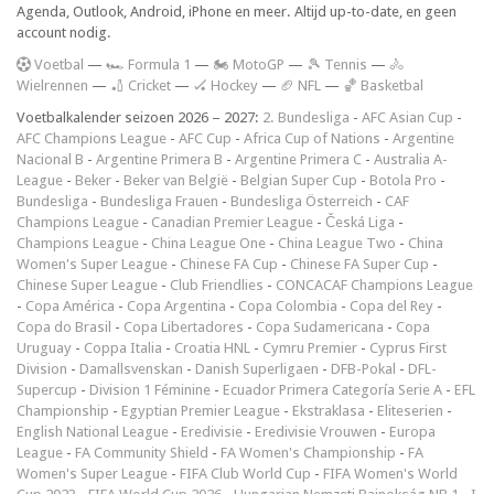
Agenda, Outlook, Android, iPhone en meer. Altijd up-to-date, en geen
account nodig.
V
oetbal
—
🏎️ Formula 1
—
🏍 MotoGP
—
🎾 Tennis
—
🚴
Wielrennen
—
🏏 Cricket
—
🏑 Hockey
—
🏈 NFL
—
🏀 Basketbal
Voetbalkalender seizoen 2026 – 2027:
2. Bundesliga
-
AFC Asian Cup
-
AFC Champions League
-
AFC Cup
-
Africa Cup of Nations
-
Argentine
Nacional B
-
Argentine Primera B
-
Argentine Primera C
-
Australia A-
League
-
Beker
-
Beker van België
-
Belgian Super Cup
-
Botola Pro
-
Bundesliga
-
Bundesliga Frauen
-
Bundesliga Österreich
-
CAF
Champions League
-
Canadian Premier League
-
Česká Liga
-
Champions League
-
China League One
-
China League Two
-
China
Women's Super League
-
Chinese FA Cup
-
Chinese FA Super Cup
-
Chinese Super League
-
Club Friendlies
-
CONCACAF Champions League
-
Copa América
-
Copa Argentina
-
Copa Colombia
-
Copa del Rey
-
Copa do Brasil
-
Copa Libertadores
-
Copa Sudamericana
-
Copa
Uruguay
-
Coppa Italia
-
Croatia HNL
-
Cymru Premier
-
Cyprus First
Division
-
Damallsvenskan
-
Danish Superligaen
-
DFB-Pokal
-
DFL-
Supercup
-
Division 1 Féminine
-
Ecuador Primera Categoría Serie A
-
EFL
Championship
-
Egyptian Premier League
-
Ekstraklasa
-
Eliteserien
-
English National League
-
Eredivisie
-
Eredivisie Vrouwen
-
Europa
League
-
FA Community Shield
-
FA Women's Championship
-
FA
Women's Super League
-
FIFA Club World Cup
-
FIFA Women's World