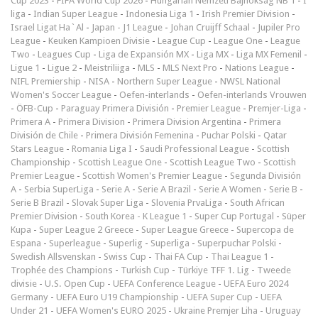
Cup 2023
-
FIFA World Cup 2026
-
Hungarian Nemzeti Bajnokság NB 1
-
I
liga
-
Indian Super League
-
Indonesia Liga 1
-
Irish Premier Division
-
Israel Ligat Ha`Al
-
Japan - J1 League
-
Johan Cruijff Schaal
-
Jupiler Pro
League
-
Keuken Kampioen Divisie
-
League Cup
-
League One
-
League
Two
-
Leagues Cup
-
Liga de Expansión MX
-
Liga MX
-
Liga MX Femenil
-
Ligue 1
-
Ligue 2
-
Meistriliiga
-
MLS
-
MLS Next Pro
-
Nations League
-
NIFL Premiership
-
NISA
-
Northern Super League
-
NWSL National
Women's Soccer League
-
Oefen-interlands
-
Oefen-interlands Vrouwen
-
ÖFB-Cup
-
Paraguay Primera División
-
Premier League
-
Premjer-Liga
-
Primera A
-
Primera Division
-
Primera Division Argentina
-
Primera
División de Chile
-
Primera División Femenina
-
Puchar Polski
-
Qatar
Stars League
-
Romania Liga I
-
Saudi Professional League
-
Scottish
Championship
-
Scottish League One
-
Scottish League Two
-
Scottish
Premier League
-
Scottish Women's Premier League
-
Segunda División
A
-
Serbia SuperLiga
-
Serie A
-
Serie A Brazil
-
Serie A Women
-
Serie B
-
Serie B Brazil
-
Slovak Super Liga
-
Slovenia PrvaLiga
-
South African
Premier Division
-
South Korea - K League 1
-
Super Cup Portugal
-
Süper
Kupa
-
Super League 2 Greece
-
Super League Greece
-
Supercopa de
Espana
-
Superleague
-
Superlig
-
Superliga
-
Superpuchar Polski
-
Swedish Allsvenskan
-
Swiss Cup
-
Thai FA Cup
-
Thai League 1
-
Trophée des Champions
-
Turkish Cup
-
Türkiye TFF 1. Lig
-
Tweede
divisie
-
U.S. Open Cup
-
UEFA Conference League
-
UEFA Euro 2024
Germany
-
UEFA Euro U19 Championship
-
UEFA Super Cup
-
UEFA
Under 21
-
UEFA Women's EURO 2025
-
Ukraine Premjer Liha
-
Uruguay