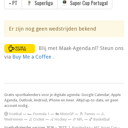
PT
Superliga
Super Cup Portugal
Er zijn nog geen wedstrijden bekend
Blij met Maak-Agenda.nl? Steun ons
via
Buy Me a Coffee
.
Gratis sportkalenders voor je digitale agenda: Google Calendar, Apple
Agenda, Outlook, Android, iPhone en meer. Altijd up-to-date, en geen
account nodig.
V
oetbal
—
🏎️ Formula 1
—
🏍 MotoGP
—
🎾 Tennis
—
🚴
Wielrennen
—
🏏 Cricket
—
🏑 Hockey
—
🏈 NFL
—
🏀 Basketbal
Voetbalkalender seizoen 2026 – 2027:
2. Bundesliga
-
AFC Asian Cup
-