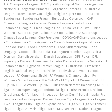
AFC Champions League
-
AFC Cup
-
Africa Cup of Nations
-
Argentine
Nacional B
-
Argentine Primera B
-
Argentine Primera C
-
Australia A-
League
-
Beker
-
Beker van België
-
Belgian Super Cup
-
Botola Pro
-
Bundesliga
-
Bundesliga Frauen
-
Bundesliga Österreich
-
CAF
Champions League
-
Canadian Premier League
-
Česká Liga
-
Champions League
-
China League One
-
China League Two
-
China
Women's Super League
-
Chinese FA Cup
-
Chinese FA Super Cup
-
Chinese Super League
-
Club Friendlies
-
CONCACAF Champions League
-
Copa América
-
Copa Argentina
-
Copa Colombia
-
Copa del Rey
-
Copa do Brasil
-
Copa Libertadores
-
Copa Sudamericana
-
Copa
Uruguay
-
Coppa Italia
-
Croatia HNL
-
Cymru Premier
-
Cyprus First
Division
-
Damallsvenskan
-
Danish Superligaen
-
DFB-Pokal
-
DFL-
Supercup
-
Division 1 Féminine
-
Ecuador Primera Categoría Serie A
-
EFL
Championship
-
Egyptian Premier League
-
Ekstraklasa
-
Eliteserien
-
English National League
-
Eredivisie
-
Eredivisie Vrouwen
-
Europa
League
-
FA Community Shield
-
FA Women's Championship
-
FA
Women's Super League
-
FIFA Club World Cup
-
FIFA Women's World
Cup 2023
-
FIFA World Cup 2026
-
Hungarian Nemzeti Bajnokság NB 1
-
I
liga
-
Indian Super League
-
Indonesia Liga 1
-
Irish Premier Division
-
Israel Ligat Ha`Al
-
Japan - J1 League
-
Johan Cruijff Schaal
-
Jupiler Pro
League
-
Keuken Kampioen Divisie
-
League Cup
-
League One
-
League
Two
-
Leagues Cup
-
Liga de Expansión MX
-
Liga MX
-
Liga MX Femenil
-
Ligue 1
-
Ligue 2
-
Meistriliiga
-
MLS
-
MLS Next Pro
-
Nations League
-