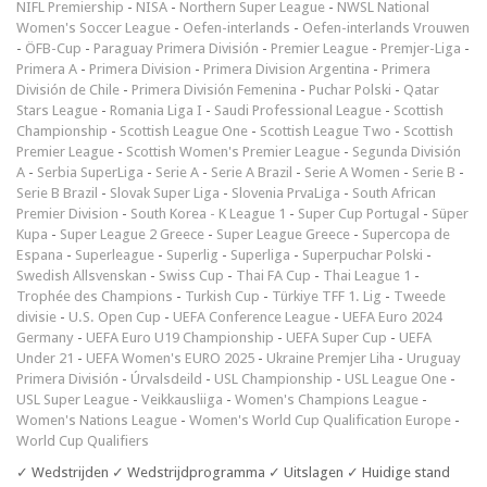
NIFL Premiership
-
NISA
-
Northern Super League
-
NWSL National
Women's Soccer League
-
Oefen-interlands
-
Oefen-interlands Vrouwen
-
ÖFB-Cup
-
Paraguay Primera División
-
Premier League
-
Premjer-Liga
-
Primera A
-
Primera Division
-
Primera Division Argentina
-
Primera
División de Chile
-
Primera División Femenina
-
Puchar Polski
-
Qatar
Stars League
-
Romania Liga I
-
Saudi Professional League
-
Scottish
Championship
-
Scottish League One
-
Scottish League Two
-
Scottish
Premier League
-
Scottish Women's Premier League
-
Segunda División
A
-
Serbia SuperLiga
-
Serie A
-
Serie A Brazil
-
Serie A Women
-
Serie B
-
Serie B Brazil
-
Slovak Super Liga
-
Slovenia PrvaLiga
-
South African
Premier Division
-
South Korea - K League 1
-
Super Cup Portugal
-
Süper
Kupa
-
Super League 2 Greece
-
Super League Greece
-
Supercopa de
Espana
-
Superleague
-
Superlig
-
Superliga
-
Superpuchar Polski
-
Swedish Allsvenskan
-
Swiss Cup
-
Thai FA Cup
-
Thai League 1
-
Trophée des Champions
-
Turkish Cup
-
Türkiye TFF 1. Lig
-
Tweede
divisie
-
U.S. Open Cup
-
UEFA Conference League
-
UEFA Euro 2024
Germany
-
UEFA Euro U19 Championship
-
UEFA Super Cup
-
UEFA
Under 21
-
UEFA Women's EURO 2025
-
Ukraine Premjer Liha
-
Uruguay
Primera División
-
Úrvalsdeild
-
USL Championship
-
USL League One
-
USL Super League
-
Veikkausliiga
-
Women's Champions League
-
Women's Nations League
-
Women's World Cup Qualification Europe
-
World Cup Qualifiers
✓ Wedstrijden ✓ Wedstrijdprogramma ✓ Uitslagen ✓ Huidige stand