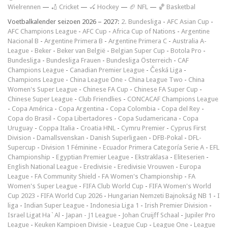
Wielrennen
—
🏏 Cricket
—
🏑 Hockey
—
🏈 NFL
—
🏀 Basketbal
Voetbalkalender seizoen 2026 – 2027:
2. Bundesliga
-
AFC Asian Cup
-
AFC Champions League
-
AFC Cup
-
Africa Cup of Nations
-
Argentine
Nacional B
-
Argentine Primera B
-
Argentine Primera C
-
Australia A-
League
-
Beker
-
Beker van België
-
Belgian Super Cup
-
Botola Pro
-
Bundesliga
-
Bundesliga Frauen
-
Bundesliga Österreich
-
CAF
Champions League
-
Canadian Premier League
-
Česká Liga
-
Champions League
-
China League One
-
China League Two
-
China
Women's Super League
-
Chinese FA Cup
-
Chinese FA Super Cup
-
Chinese Super League
-
Club Friendlies
-
CONCACAF Champions League
-
Copa América
-
Copa Argentina
-
Copa Colombia
-
Copa del Rey
-
Copa do Brasil
-
Copa Libertadores
-
Copa Sudamericana
-
Copa
Uruguay
-
Coppa Italia
-
Croatia HNL
-
Cymru Premier
-
Cyprus First
Division
-
Damallsvenskan
-
Danish Superligaen
-
DFB-Pokal
-
DFL-
Supercup
-
Division 1 Féminine
-
Ecuador Primera Categoría Serie A
-
EFL
Championship
-
Egyptian Premier League
-
Ekstraklasa
-
Eliteserien
-
English National League
-
Eredivisie
-
Eredivisie Vrouwen
-
Europa
League
-
FA Community Shield
-
FA Women's Championship
-
FA
Women's Super League
-
FIFA Club World Cup
-
FIFA Women's World
Cup 2023
-
FIFA World Cup 2026
-
Hungarian Nemzeti Bajnokság NB 1
-
I
liga
-
Indian Super League
-
Indonesia Liga 1
-
Irish Premier Division
-
Israel Ligat Ha`Al
-
Japan - J1 League
-
Johan Cruijff Schaal
-
Jupiler Pro
League
-
Keuken Kampioen Divisie
-
League Cup
-
League One
-
League