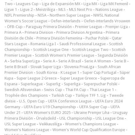
Two
-
Leagues Cup
-
Liga de Expansión MX
-
Liga MX
-
Liga MX Femenil
-
Ligue 1
-
Ligue 2
-
Meistriliiga
-
MLS
-
MLS Next Pro
-
Nations League
-
NIFL Premiership
-
NISA
-
Northern Super League
-
NWSL National
Women's Soccer League
-
Oefen-interlands
-
Oefen-interlands Vrouwen
-
ÖFB-Cup
-
Paraguay Primera División
-
Premier League
-
Premjer-Liga
-
Primera A
-
Primera Division
-
Primera Division Argentina
-
Primera
División de Chile
-
Primera División Femenina
-
Puchar Polski
-
Qatar
Stars League
-
Romania Liga I
-
Saudi Professional League
-
Scottish
Championship
-
Scottish League One
-
Scottish League Two
-
Scottish
Premier League
-
Scottish Women's Premier League
-
Segunda División
A
-
Serbia SuperLiga
-
Serie A
-
Serie A Brazil
-
Serie A Women
-
Serie B
-
Serie B Brazil
-
Slovak Super Liga
-
Slovenia PrvaLiga
-
South African
Premier Division
-
South Korea - K League 1
-
Super Cup Portugal
-
Süper
Kupa
-
Super League 2 Greece
-
Super League Greece
-
Supercopa de
Espana
-
Superleague
-
Superlig
-
Superliga
-
Superpuchar Polski
-
Swedish Allsvenskan
-
Swiss Cup
-
Thai FA Cup
-
Thai League 1
-
Trophée des Champions
-
Turkish Cup
-
Türkiye TFF 1. Lig
-
Tweede
divisie
-
U.S. Open Cup
-
UEFA Conference League
-
UEFA Euro 2024
Germany
-
UEFA Euro U19 Championship
-
UEFA Super Cup
-
UEFA
Under 21
-
UEFA Women's EURO 2025
-
Ukraine Premjer Liha
-
Uruguay
Primera División
-
Úrvalsdeild
-
USL Championship
-
USL League One
-
USL Super League
-
Veikkausliiga
-
Women's Champions League
-
Women's Nations League
-
Women's World Cup Qualification Europe
-