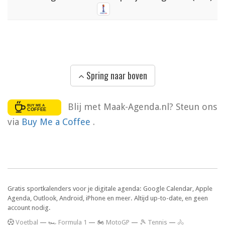
Spring naar boven
Blij met Maak-Agenda.nl? Steun ons
via
Buy Me a Coffee
.
Gratis sportkalenders voor je digitale agenda: Google Calendar, Apple
Agenda, Outlook, Android, iPhone en meer. Altijd up-to-date, en geen
account nodig.
V
oetbal
—
🏎️ Formula 1
—
🏍 MotoGP
—
🎾 Tennis
—
🚴