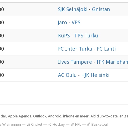
00
SJK Seinäjoki
-
Gnistan
00
Jaro
-
VPS
00
KuPS
-
TPS Turku
00
FC Inter Turku
-
FC Lahti
00
Ilves Tampere
-
IFK Marieha
00
AC Oulu
-
HJK Helsinki
ndar, Apple Agenda, Outlook, Android, iPhone en meer. Altijd up-to-date, en g
 Wielrennen
—
🏏 Cricket
—
🏑 Hockey
—
🏈 NFL
—
🏀 Basketbal