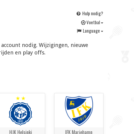
Hulp nodig?
V
oetbal
Language
n account nodig. Wijzigingen, nieuwe
jden en play offs.
HJK Helsinki
IFK Mariehamn