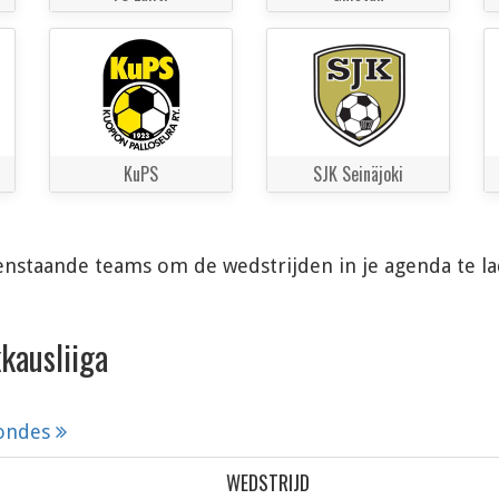
KuPS
SJK Seinäjoki
enstaande teams om de wedstrijden in je agenda te l
kausliiga
rondes
WEDSTRIJD