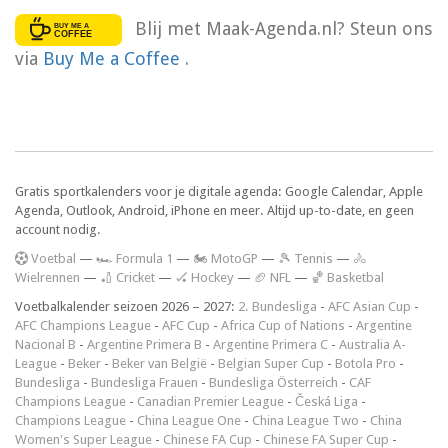
Blij met Maak-Agenda.nl? Steun ons
via
Buy Me a Coffee
.
Gratis sportkalenders voor je digitale agenda: Google Calendar, Apple
Agenda, Outlook, Android, iPhone en meer. Altijd up-to-date, en geen
account nodig.
V
oetbal
—
🏎️ Formula 1
—
🏍 MotoGP
—
🎾 Tennis
—
🚴
Wielrennen
—
🏏 Cricket
—
🏑 Hockey
—
🏈 NFL
—
🏀 Basketbal
Voetbalkalender seizoen 2026 – 2027:
2. Bundesliga
-
AFC Asian Cup
-
AFC Champions League
-
AFC Cup
-
Africa Cup of Nations
-
Argentine
Nacional B
-
Argentine Primera B
-
Argentine Primera C
-
Australia A-
League
-
Beker
-
Beker van België
-
Belgian Super Cup
-
Botola Pro
-
Bundesliga
-
Bundesliga Frauen
-
Bundesliga Österreich
-
CAF
Champions League
-
Canadian Premier League
-
Česká Liga
-
Champions League
-
China League One
-
China League Two
-
China
Women's Super League
-
Chinese FA Cup
-
Chinese FA Super Cup
-