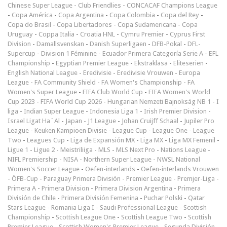
Chinese Super League
-
Club Friendlies
-
CONCACAF Champions League
-
Copa América
-
Copa Argentina
-
Copa Colombia
-
Copa del Rey
-
Copa do Brasil
-
Copa Libertadores
-
Copa Sudamericana
-
Copa
Uruguay
-
Coppa Italia
-
Croatia HNL
-
Cymru Premier
-
Cyprus First
Division
-
Damallsvenskan
-
Danish Superligaen
-
DFB-Pokal
-
DFL-
Supercup
-
Division 1 Féminine
-
Ecuador Primera Categoría Serie A
-
EFL
Championship
-
Egyptian Premier League
-
Ekstraklasa
-
Eliteserien
-
English National League
-
Eredivisie
-
Eredivisie Vrouwen
-
Europa
League
-
FA Community Shield
-
FA Women's Championship
-
FA
Women's Super League
-
FIFA Club World Cup
-
FIFA Women's World
Cup 2023
-
FIFA World Cup 2026
-
Hungarian Nemzeti Bajnokság NB 1
-
I
liga
-
Indian Super League
-
Indonesia Liga 1
-
Irish Premier Division
-
Israel Ligat Ha`Al
-
Japan - J1 League
-
Johan Cruijff Schaal
-
Jupiler Pro
League
-
Keuken Kampioen Divisie
-
League Cup
-
League One
-
League
Two
-
Leagues Cup
-
Liga de Expansión MX
-
Liga MX
-
Liga MX Femenil
-
Ligue 1
-
Ligue 2
-
Meistriliiga
-
MLS
-
MLS Next Pro
-
Nations League
-
NIFL Premiership
-
NISA
-
Northern Super League
-
NWSL National
Women's Soccer League
-
Oefen-interlands
-
Oefen-interlands Vrouwen
-
ÖFB-Cup
-
Paraguay Primera División
-
Premier League
-
Premjer-Liga
-
Primera A
-
Primera Division
-
Primera Division Argentina
-
Primera
División de Chile
-
Primera División Femenina
-
Puchar Polski
-
Qatar
Stars League
-
Romania Liga I
-
Saudi Professional League
-
Scottish
Championship
-
Scottish League One
-
Scottish League Two
-
Scottish
Premier League
-
Scottish Women's Premier League
-
Segunda División