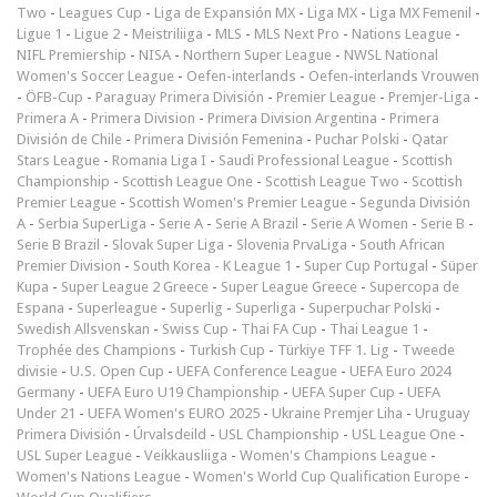
Two
-
Leagues Cup
-
Liga de Expansión MX
-
Liga MX
-
Liga MX Femenil
-
Ligue 1
-
Ligue 2
-
Meistriliiga
-
MLS
-
MLS Next Pro
-
Nations League
-
NIFL Premiership
-
NISA
-
Northern Super League
-
NWSL National
Women's Soccer League
-
Oefen-interlands
-
Oefen-interlands Vrouwen
-
ÖFB-Cup
-
Paraguay Primera División
-
Premier League
-
Premjer-Liga
-
Primera A
-
Primera Division
-
Primera Division Argentina
-
Primera
División de Chile
-
Primera División Femenina
-
Puchar Polski
-
Qatar
Stars League
-
Romania Liga I
-
Saudi Professional League
-
Scottish
Championship
-
Scottish League One
-
Scottish League Two
-
Scottish
Premier League
-
Scottish Women's Premier League
-
Segunda División
A
-
Serbia SuperLiga
-
Serie A
-
Serie A Brazil
-
Serie A Women
-
Serie B
-
Serie B Brazil
-
Slovak Super Liga
-
Slovenia PrvaLiga
-
South African
Premier Division
-
South Korea - K League 1
-
Super Cup Portugal
-
Süper
Kupa
-
Super League 2 Greece
-
Super League Greece
-
Supercopa de
Espana
-
Superleague
-
Superlig
-
Superliga
-
Superpuchar Polski
-
Swedish Allsvenskan
-
Swiss Cup
-
Thai FA Cup
-
Thai League 1
-
Trophée des Champions
-
Turkish Cup
-
Türkiye TFF 1. Lig
-
Tweede
divisie
-
U.S. Open Cup
-
UEFA Conference League
-
UEFA Euro 2024
Germany
-
UEFA Euro U19 Championship
-
UEFA Super Cup
-
UEFA
Under 21
-
UEFA Women's EURO 2025
-
Ukraine Premjer Liha
-
Uruguay
Primera División
-
Úrvalsdeild
-
USL Championship
-
USL League One
-
USL Super League
-
Veikkausliiga
-
Women's Champions League
-
Women's Nations League
-
Women's World Cup Qualification Europe
-