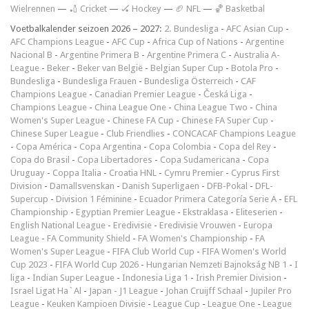
Wielrennen
—
🏏 Cricket
—
🏑 Hockey
—
🏈 NFL
—
🏀 Basketbal
Voetbalkalender seizoen 2026 – 2027:
2. Bundesliga
-
AFC Asian Cup
-
AFC Champions League
-
AFC Cup
-
Africa Cup of Nations
-
Argentine
Nacional B
-
Argentine Primera B
-
Argentine Primera C
-
Australia A-
League
-
Beker
-
Beker van België
-
Belgian Super Cup
-
Botola Pro
-
Bundesliga
-
Bundesliga Frauen
-
Bundesliga Österreich
-
CAF
Champions League
-
Canadian Premier League
-
Česká Liga
-
Champions League
-
China League One
-
China League Two
-
China
Women's Super League
-
Chinese FA Cup
-
Chinese FA Super Cup
-
Chinese Super League
-
Club Friendlies
-
CONCACAF Champions League
-
Copa América
-
Copa Argentina
-
Copa Colombia
-
Copa del Rey
-
Copa do Brasil
-
Copa Libertadores
-
Copa Sudamericana
-
Copa
Uruguay
-
Coppa Italia
-
Croatia HNL
-
Cymru Premier
-
Cyprus First
Division
-
Damallsvenskan
-
Danish Superligaen
-
DFB-Pokal
-
DFL-
Supercup
-
Division 1 Féminine
-
Ecuador Primera Categoría Serie A
-
EFL
Championship
-
Egyptian Premier League
-
Ekstraklasa
-
Eliteserien
-
English National League
-
Eredivisie
-
Eredivisie Vrouwen
-
Europa
League
-
FA Community Shield
-
FA Women's Championship
-
FA
Women's Super League
-
FIFA Club World Cup
-
FIFA Women's World
Cup 2023
-
FIFA World Cup 2026
-
Hungarian Nemzeti Bajnokság NB 1
-
I
liga
-
Indian Super League
-
Indonesia Liga 1
-
Irish Premier Division
-
Israel Ligat Ha`Al
-
Japan - J1 League
-
Johan Cruijff Schaal
-
Jupiler Pro
League
-
Keuken Kampioen Divisie
-
League Cup
-
League One
-
League