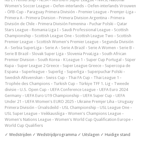
Women's Soccer League
-
Oefen-interlands
-
Oefen-interlands Vrouwen
-
ÖFB-Cup
-
Paraguay Primera División
-
Premier League
-
Premjer-Liga
-
Primera A
-
Primera Division
-
Primera Division Argentina
-
Primera
División de Chile
-
Primera División Femenina
-
Puchar Polski
-
Qatar
Stars League
-
Romania Liga I
-
Saudi Professional League
-
Scottish
Championship
-
Scottish League One
-
Scottish League Two
-
Scottish
Premier League
-
Scottish Women's Premier League
-
Segunda División
A
-
Serbia SuperLiga
-
Serie A
-
Serie A Brazil
-
Serie A Women
-
Serie B
-
Serie B Brazil
-
Slovak Super Liga
-
Slovenia PrvaLiga
-
South African
Premier Division
-
South Korea - K League 1
-
Super Cup Portugal
-
Süper
Kupa
-
Super League 2 Greece
-
Super League Greece
-
Supercopa de
Espana
-
Superleague
-
Superlig
-
Superliga
-
Superpuchar Polski
-
Swedish Allsvenskan
-
Swiss Cup
-
Thai FA Cup
-
Thai League 1
-
Trophée des Champions
-
Turkish Cup
-
Türkiye TFF 1. Lig
-
Tweede
divisie
-
U.S. Open Cup
-
UEFA Conference League
-
UEFA Euro 2024
Germany
-
UEFA Euro U19 Championship
-
UEFA Super Cup
-
UEFA
Under 21
-
UEFA Women's EURO 2025
-
Ukraine Premjer Liha
-
Uruguay
Primera División
-
Úrvalsdeild
-
USL Championship
-
USL League One
-
USL Super League
-
Veikkausliiga
-
Women's Champions League
-
Women's Nations League
-
Women's World Cup Qualification Europe
-
World Cup Qualifiers
✓ Wedstrijden ✓ Wedstrijdprogramma ✓ Uitslagen ✓ Huidige stand