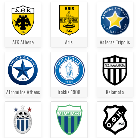
AEK Athene
Aris
Asteras Tripolis
Atromitos Athens
Iraklis 1908
Kalamata