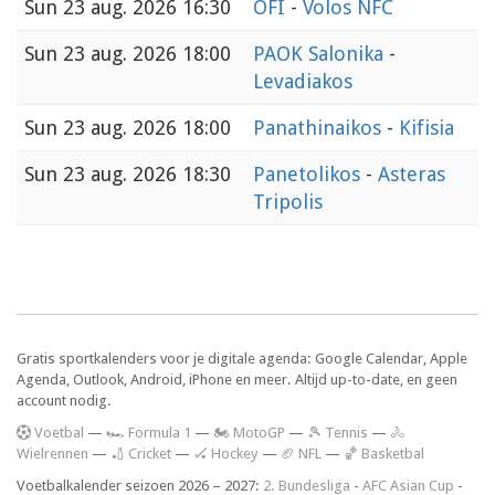
Sun
23 aug. 2026 16:30
OFI
-
Volos NFC
Sun
23 aug. 2026 18:00
PAOK Salonika
-
Levadiakos
Sun
23 aug. 2026 18:00
Panathinaikos
-
Kifisia
Sun
23 aug. 2026 18:30
Panetolikos
-
Asteras
Tripolis
Gratis sportkalenders voor je digitale agenda: Google Calendar, Apple
Agenda, Outlook, Android, iPhone en meer. Altijd up-to-date, en geen
account nodig.
V
oetbal
—
🏎️ Formula 1
—
🏍 MotoGP
—
🎾 Tennis
—
🚴
Wielrennen
—
🏏 Cricket
—
🏑 Hockey
—
🏈 NFL
—
🏀 Basketbal
Voetbalkalender seizoen 2026 – 2027:
2. Bundesliga
-
AFC Asian Cup
-