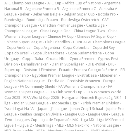
AFC Champions League
-
AFC Cup
-
Africa Cup of Nations
-
Argentine
Nacional B
-
Argentine Primera B
-
Argentine Primera C
-
Australia A-
League
-
Beker
-
Beker van België
-
Belgian Super Cup
-
Botola Pro
-
Bundesliga
-
Bundesliga Frauen
-
Bundesliga Österreich
-
CAF
Champions League
-
Canadian Premier League
-
Česká Liga
-
Champions League
-
China League One
-
China League Two
-
China
Women's Super League
-
Chinese FA Cup
-
Chinese FA Super Cup
-
Chinese Super League
-
Club Friendlies
-
CONCACAF Champions League
-
Copa América
-
Copa Argentina
-
Copa Colombia
-
Copa del Rey
-
Copa do Brasil
-
Copa Libertadores
-
Copa Sudamericana
-
Copa
Uruguay
-
Coppa Italia
-
Croatia HNL
-
Cymru Premier
-
Cyprus First
Division
-
Damallsvenskan
-
Danish Superligaen
-
DFB-Pokal
-
DFL-
Supercup
-
Division 1 Féminine
-
Ecuador Primera Categoría Serie A
-
EFL
Championship
-
Egyptian Premier League
-
Ekstraklasa
-
Eliteserien
-
English National League
-
Eredivisie
-
Eredivisie Vrouwen
-
Europa
League
-
FA Community Shield
-
FA Women's Championship
-
FA
Women's Super League
-
FIFA Club World Cup
-
FIFA Women's World
Cup 2023
-
FIFA World Cup 2026
-
Hungarian Nemzeti Bajnokság NB 1
-
I
liga
-
Indian Super League
-
Indonesia Liga 1
-
Irish Premier Division
-
Israel Ligat Ha`Al
-
Japan - J1 League
-
Johan Cruijff Schaal
-
Jupiler Pro
League
-
Keuken Kampioen Divisie
-
League Cup
-
League One
-
League
Two
-
Leagues Cup
-
Liga de Expansión MX
-
Liga MX
-
Liga MX Femenil
-
Ligue 1
-
Ligue 2
-
Meistriliiga
-
MLS
-
MLS Next Pro
-
Nations League
-
NIFL Premiership
-
NISA
-
Northern Super League
-
NWSL National