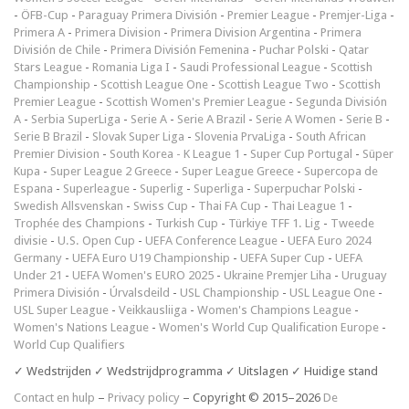
-
ÖFB-Cup
-
Paraguay Primera División
-
Premier League
-
Premjer-Liga
-
Primera A
-
Primera Division
-
Primera Division Argentina
-
Primera
División de Chile
-
Primera División Femenina
-
Puchar Polski
-
Qatar
Stars League
-
Romania Liga I
-
Saudi Professional League
-
Scottish
Championship
-
Scottish League One
-
Scottish League Two
-
Scottish
Premier League
-
Scottish Women's Premier League
-
Segunda División
A
-
Serbia SuperLiga
-
Serie A
-
Serie A Brazil
-
Serie A Women
-
Serie B
-
Serie B Brazil
-
Slovak Super Liga
-
Slovenia PrvaLiga
-
South African
Premier Division
-
South Korea - K League 1
-
Super Cup Portugal
-
Süper
Kupa
-
Super League 2 Greece
-
Super League Greece
-
Supercopa de
Espana
-
Superleague
-
Superlig
-
Superliga
-
Superpuchar Polski
-
Swedish Allsvenskan
-
Swiss Cup
-
Thai FA Cup
-
Thai League 1
-
Trophée des Champions
-
Turkish Cup
-
Türkiye TFF 1. Lig
-
Tweede
divisie
-
U.S. Open Cup
-
UEFA Conference League
-
UEFA Euro 2024
Germany
-
UEFA Euro U19 Championship
-
UEFA Super Cup
-
UEFA
Under 21
-
UEFA Women's EURO 2025
-
Ukraine Premjer Liha
-
Uruguay
Primera División
-
Úrvalsdeild
-
USL Championship
-
USL League One
-
USL Super League
-
Veikkausliiga
-
Women's Champions League
-
Women's Nations League
-
Women's World Cup Qualification Europe
-
World Cup Qualifiers
✓ Wedstrijden ✓ Wedstrijdprogramma ✓ Uitslagen ✓ Huidige stand
Contact en hulp
–
Privacy policy
– Copyright © 2015–2026
De