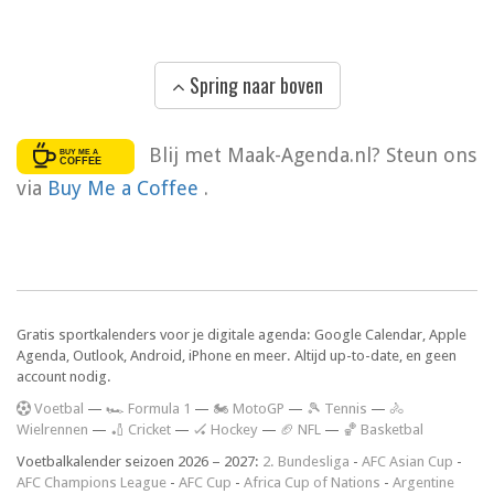
Spring naar boven
Blij met Maak-Agenda.nl? Steun ons
via
Buy Me a Coffee
.
Gratis sportkalenders voor je digitale agenda: Google Calendar, Apple
Agenda, Outlook, Android, iPhone en meer. Altijd up-to-date, en geen
account nodig.
V
oetbal
—
🏎️ Formula 1
—
🏍 MotoGP
—
🎾 Tennis
—
🚴
Wielrennen
—
🏏 Cricket
—
🏑 Hockey
—
🏈 NFL
—
🏀 Basketbal
Voetbalkalender seizoen 2026 – 2027:
2. Bundesliga
-
AFC Asian Cup
-
AFC Champions League
-
AFC Cup
-
Africa Cup of Nations
-
Argentine