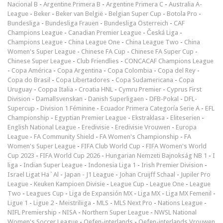
Nacional B
-
Argentine Primera B
-
Argentine Primera C
-
Australia A-
League
-
Beker
-
Beker van België
-
Belgian Super Cup
-
Botola Pro
-
Bundesliga
-
Bundesliga Frauen
-
Bundesliga Österreich
-
CAF
Champions League
-
Canadian Premier League
-
Česká Liga
-
Champions League
-
China League One
-
China League Two
-
China
Women's Super League
-
Chinese FA Cup
-
Chinese FA Super Cup
-
Chinese Super League
-
Club Friendlies
-
CONCACAF Champions League
-
Copa América
-
Copa Argentina
-
Copa Colombia
-
Copa del Rey
-
Copa do Brasil
-
Copa Libertadores
-
Copa Sudamericana
-
Copa
Uruguay
-
Coppa Italia
-
Croatia HNL
-
Cymru Premier
-
Cyprus First
Division
-
Damallsvenskan
-
Danish Superligaen
-
DFB-Pokal
-
DFL-
Supercup
-
Division 1 Féminine
-
Ecuador Primera Categoría Serie A
-
EFL
Championship
-
Egyptian Premier League
-
Ekstraklasa
-
Eliteserien
-
English National League
-
Eredivisie
-
Eredivisie Vrouwen
-
Europa
League
-
FA Community Shield
-
FA Women's Championship
-
FA
Women's Super League
-
FIFA Club World Cup
-
FIFA Women's World
Cup 2023
-
FIFA World Cup 2026
-
Hungarian Nemzeti Bajnokság NB 1
-
I
liga
-
Indian Super League
-
Indonesia Liga 1
-
Irish Premier Division
-
Israel Ligat Ha`Al
-
Japan - J1 League
-
Johan Cruijff Schaal
-
Jupiler Pro
League
-
Keuken Kampioen Divisie
-
League Cup
-
League One
-
League
Two
-
Leagues Cup
-
Liga de Expansión MX
-
Liga MX
-
Liga MX Femenil
-
Ligue 1
-
Ligue 2
-
Meistriliiga
-
MLS
-
MLS Next Pro
-
Nations League
-
NIFL Premiership
-
NISA
-
Northern Super League
-
NWSL National
Women's Soccer League
-
Oefen-interlands
-
Oefen-interlands Vrouwen