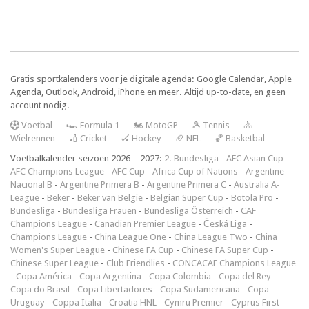
Gratis sportkalenders voor je digitale agenda: Google Calendar, Apple
Agenda, Outlook, Android, iPhone en meer. Altijd up-to-date, en geen
account nodig.
V
oetbal
—
🏎️ Formula 1
—
🏍 MotoGP
—
🎾 Tennis
—
🚴
Wielrennen
—
🏏 Cricket
—
🏑 Hockey
—
🏈 NFL
—
🏀 Basketbal
Voetbalkalender seizoen 2026 – 2027:
2. Bundesliga
-
AFC Asian Cup
-
AFC Champions League
-
AFC Cup
-
Africa Cup of Nations
-
Argentine
Nacional B
-
Argentine Primera B
-
Argentine Primera C
-
Australia A-
League
-
Beker
-
Beker van België
-
Belgian Super Cup
-
Botola Pro
-
Bundesliga
-
Bundesliga Frauen
-
Bundesliga Österreich
-
CAF
Champions League
-
Canadian Premier League
-
Česká Liga
-
Champions League
-
China League One
-
China League Two
-
China
Women's Super League
-
Chinese FA Cup
-
Chinese FA Super Cup
-
Chinese Super League
-
Club Friendlies
-
CONCACAF Champions League
-
Copa América
-
Copa Argentina
-
Copa Colombia
-
Copa del Rey
-
Copa do Brasil
-
Copa Libertadores
-
Copa Sudamericana
-
Copa
Uruguay
-
Coppa Italia
-
Croatia HNL
-
Cymru Premier
-
Cyprus First