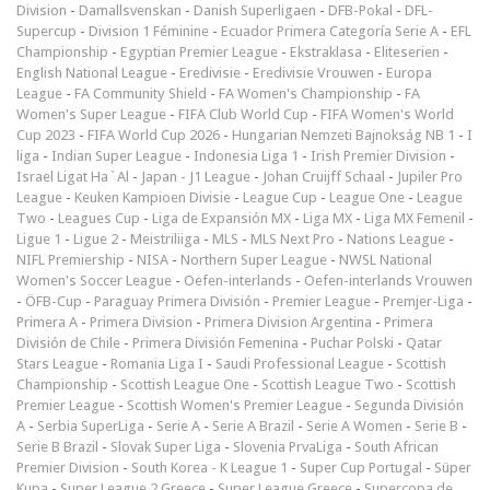
Division
-
Damallsvenskan
-
Danish Superligaen
-
DFB-Pokal
-
DFL-
Supercup
-
Division 1 Féminine
-
Ecuador Primera Categoría Serie A
-
EFL
Championship
-
Egyptian Premier League
-
Ekstraklasa
-
Eliteserien
-
English National League
-
Eredivisie
-
Eredivisie Vrouwen
-
Europa
League
-
FA Community Shield
-
FA Women's Championship
-
FA
Women's Super League
-
FIFA Club World Cup
-
FIFA Women's World
Cup 2023
-
FIFA World Cup 2026
-
Hungarian Nemzeti Bajnokság NB 1
-
I
liga
-
Indian Super League
-
Indonesia Liga 1
-
Irish Premier Division
-
Israel Ligat Ha`Al
-
Japan - J1 League
-
Johan Cruijff Schaal
-
Jupiler Pro
League
-
Keuken Kampioen Divisie
-
League Cup
-
League One
-
League
Two
-
Leagues Cup
-
Liga de Expansión MX
-
Liga MX
-
Liga MX Femenil
-
Ligue 1
-
Ligue 2
-
Meistriliiga
-
MLS
-
MLS Next Pro
-
Nations League
-
NIFL Premiership
-
NISA
-
Northern Super League
-
NWSL National
Women's Soccer League
-
Oefen-interlands
-
Oefen-interlands Vrouwen
-
ÖFB-Cup
-
Paraguay Primera División
-
Premier League
-
Premjer-Liga
-
Primera A
-
Primera Division
-
Primera Division Argentina
-
Primera
División de Chile
-
Primera División Femenina
-
Puchar Polski
-
Qatar
Stars League
-
Romania Liga I
-
Saudi Professional League
-
Scottish
Championship
-
Scottish League One
-
Scottish League Two
-
Scottish
Premier League
-
Scottish Women's Premier League
-
Segunda División
A
-
Serbia SuperLiga
-
Serie A
-
Serie A Brazil
-
Serie A Women
-
Serie B
-
Serie B Brazil
-
Slovak Super Liga
-
Slovenia PrvaLiga
-
South African
Premier Division
-
South Korea - K League 1
-
Super Cup Portugal
-
Süper
Kupa
-
Super League 2 Greece
-
Super League Greece
-
Supercopa de