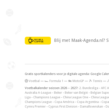
Blij met Maak-Agenda.nl? S
Gratis sportkalenders voor je digitale agenda: Google Cale
V
oetbal
—
🏎️ Formula 1
—
🏍 MotoGP
—
🎾 Tennis
—

Voetbalkalender seizoen 2026 – 2027:
2. Bundesliga
-
AFC A
Australia A-League
-
Beker
-
Beker van België
-
Belgian Supe
Liga
-
Champions League
-
China League One
-
China Leagu
Champions League
-
Copa América
-
Copa Argentina
-
Copa
Cymru Premier
-
Cyprus First Division
-
Damallsvenskan
-
Da