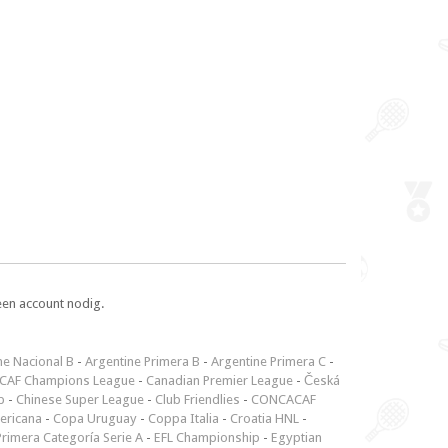
een account nodig.
ne Nacional B
-
Argentine Primera B
-
Argentine Primera C
-
CAF Champions League
-
Canadian Premier League
-
Česká
p
-
Chinese Super League
-
Club Friendlies
-
CONCACAF
ericana
-
Copa Uruguay
-
Coppa Italia
-
Croatia HNL
-
rimera Categoría Serie A
-
EFL Championship
-
Egyptian