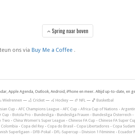
Spring naar boven
teun ons via
Buy Me a Coffee
.
ndar, Apple Agenda, Outlook, Android, iPhone en meer. Altijd up-to-date, en g
 Wielrennen
—
🏏 Cricket
—
🏑 Hockey
—
🏈 NFL
—
🏀 Basketbal
sian Cup
-
AFC Champions League
-
AFC Cup
-
Africa Cup of Nations
-
Argenti
r Cup
-
Botola Pro
-
Bundesliga
-
Bundesliga Frauen
-
Bundesliga Österreich
-
e Two
-
China Women's Super League
-
Chinese FA Cup
-
Chinese FA Super Cu
 Colombia
-
Copa del Rey
-
Copa do Brasil
-
Copa Libertadores
-
Copa Sudam
nish Superligaen
-
DFB-Pokal
-
DFL-Supercup
-
Division 1 Féminine
-
Ecuador P