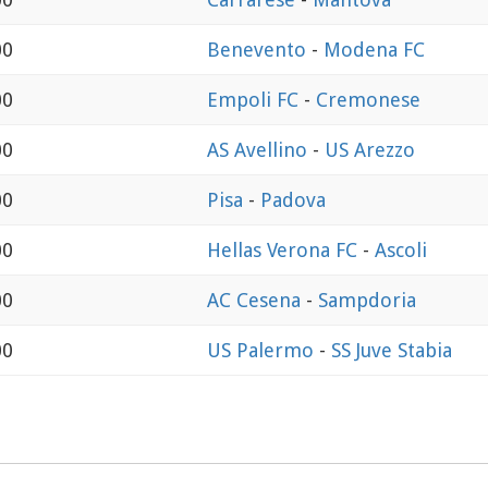
00
Benevento
-
Modena FC
00
Empoli FC
-
Cremonese
00
AS Avellino
-
US Arezzo
00
Pisa
-
Padova
00
Hellas Verona FC
-
Ascoli
00
AC Cesena
-
Sampdoria
00
US Palermo
-
SS Juve Stabia