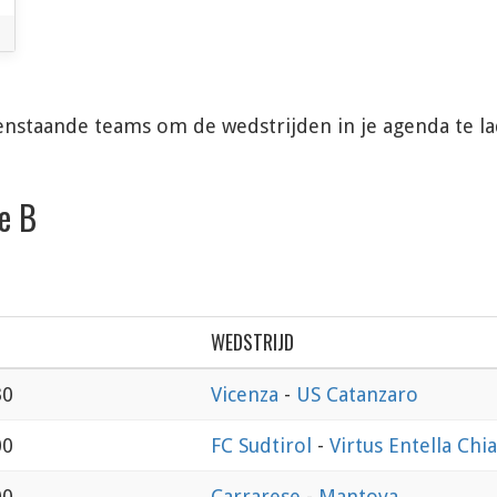
enstaande teams om de wedstrijden in je agenda te l
e B
WEDSTRIJD
30
Vicenza
-
US Catanzaro
00
FC Sudtirol
-
Virtus Entella Chia
00
Carrarese
-
Mantova