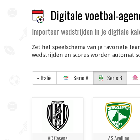
Digitale voetbal-agen
Importeer wedstrijden in je digitale ka
Zet het speelschema van je favoriete team
wedstrijden en scores worden automatisch
Italië
Serie A
Serie B
AC Cesena
AS Avellino