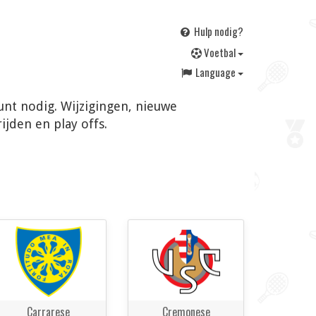
Hulp nodig?
V
oetbal
Language
ount nodig. Wijzigingen, nieuwe
jden en play offs.
Carrarese
Cremonese