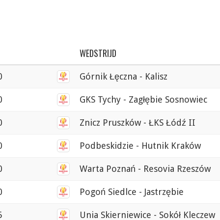
WEDSTRIJD
0
Górnik Łęczna - Kalisz
0
GKS Tychy - Zagłębie Sosnowiec
0
Znicz Pruszków - ŁKS Łódź II
0
Podbeskidzie - Hutnik Kraków
0
Warta Poznań - Resovia Rzeszów
0
Pogoń Siedlce - Jastrzębie
5
Unia Skierniewice - Sokół Kleczew