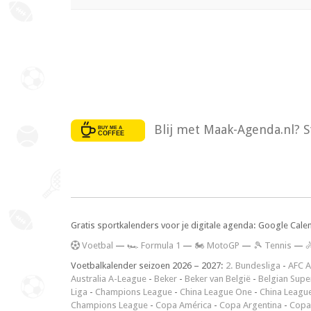
Blij met Maak-Agenda.nl? S
Gratis sportkalenders voor je digitale agenda: Google Cale
V
oetbal
—
🏎️ Formula 1
—
🏍 MotoGP
—
🎾 Tennis
—

Voetbalkalender seizoen 2026 – 2027:
2. Bundesliga
-
AFC A
Australia A-League
-
Beker
-
Beker van België
-
Belgian Supe
Liga
-
Champions League
-
China League One
-
China Leagu
Champions League
-
Copa América
-
Copa Argentina
-
Copa