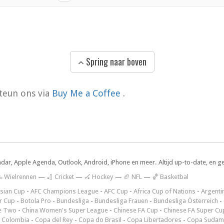
Spring naar boven
teun ons via
Buy Me a Coffee
.
ndar, Apple Agenda, Outlook, Android, iPhone en meer. Altijd up-to-date, en g
 Wielrennen
—
🏏 Cricket
—
🏑 Hockey
—
🏈 NFL
—
🏀 Basketbal
sian Cup
-
AFC Champions League
-
AFC Cup
-
Africa Cup of Nations
-
Argenti
r Cup
-
Botola Pro
-
Bundesliga
-
Bundesliga Frauen
-
Bundesliga Österreich
-
e Two
-
China Women's Super League
-
Chinese FA Cup
-
Chinese FA Super Cu
 Colombia
-
Copa del Rey
-
Copa do Brasil
-
Copa Libertadores
-
Copa Sudam