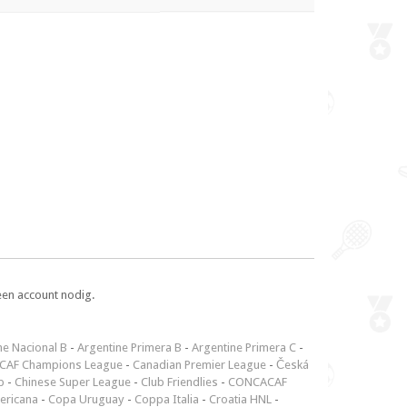
een account nodig.
ne Nacional B
-
Argentine Primera B
-
Argentine Primera C
-
CAF Champions League
-
Canadian Premier League
-
Česká
p
-
Chinese Super League
-
Club Friendlies
-
CONCACAF
ericana
-
Copa Uruguay
-
Coppa Italia
-
Croatia HNL
-