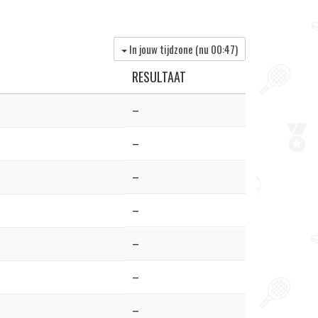
In jouw tijdzone (nu
00:47
)
RESULTAAT
–
–
–
–
–
–
–