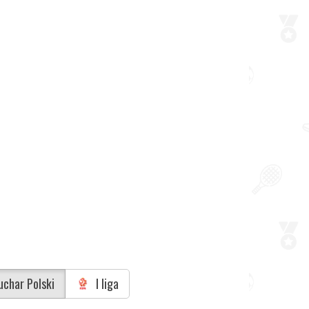
char Polski
I liga