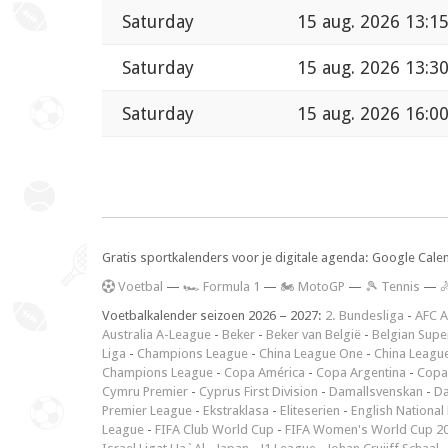
Saturday
15 aug. 2026 13:1
Saturday
15 aug. 2026 13:3
Saturday
15 aug. 2026 16:0
Gratis sportkalenders voor je digitale agenda: Google Cale
V
oetbal
—
🏎️ Formula 1
—
🏍 MotoGP
—
🎾 Tennis
—

Voetbalkalender seizoen 2026 – 2027:
2. Bundesliga
-
AFC A
Australia A-League
-
Beker
-
Beker van België
-
Belgian Supe
Liga
-
Champions League
-
China League One
-
China Leagu
Champions League
-
Copa América
-
Copa Argentina
-
Copa
Cymru Premier
-
Cyprus First Division
-
Damallsvenskan
-
Da
Premier League
-
Ekstraklasa
-
Eliteserien
-
English National
League
-
FIFA Club World Cup
-
FIFA Women's World Cup 2