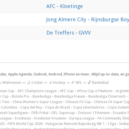
5
AFC
-
Kloetinge
0
Jong Almere City
-
Rijnsburgse Bo
0
De Treffers
-
GVVV
ndar, Apple Agenda, Outlook, Android, iPhone en meer. Altijd up-to-date, en g
 Wielrennen
—
🏏 Cricket
—
🏑 Hockey
—
🏈 NFL
—
🏀 Basketbal
sian Cup
-
AFC Champions League
-
AFC Cup
-
Africa Cup of Nations
-
Argenti
r Cup
-
Botola Pro
-
Bundesliga
-
Bundesliga Frauen
-
Bundesliga Österreich
-
e Two
-
China Women's Super League
-
Chinese FA Cup
-
Chinese FA Super Cu
 Colombia
-
Copa del Rey
-
Copa do Brasil
-
Copa Libertadores
-
Copa Sudam
nish Superligaen
-
DFB-Pokal
-
DFL-Supercup
-
Division 1 Féminine
-
Ecuador P
 League
-
Eredivisie
-
Eredivisie Vrouwen
-
Europa League
-
FA Community Shie
023
-
FIFA World Cup 2026
-
Hungarian Nemzeti Bajnokság NB 1
-
I liga
-
India