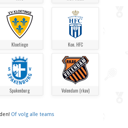
Kloetinge
Kon. HFC
Spakenburg
Volendam (rkav)
aden!
Of volg alle teams