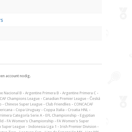
ys
een account nodig.
ne Nacional B
-
Argentine Primera B
-
Argentine Primera C
-
CAF Champions League
-
Canadian Premier League
-
Česká
p
-
Chinese Super League
-
Club Friendlies
-
CONCACAF
ericana
-
Copa Uruguay
-
Coppa Italia
-
Croatia HNL
-
rimera Categoría Serie A
-
EFL Championship
-
Egyptian
ld
-
FA Women's Championship
-
FA Women's Super
n Super League
-
Indonesia Liga 1
-
Irish Premier Division
-