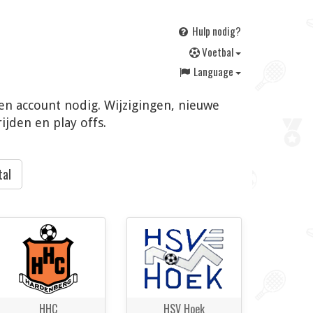
Hulp nodig?
V
oetbal
Language
een account nodig. Wijzigingen, nieuwe
jden en play offs.
tal
HHC
HSV Hoek