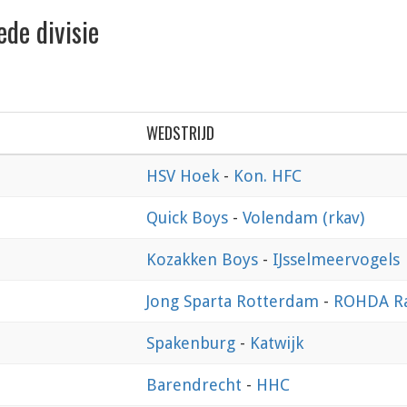
de divisie
WEDSTRIJD
0
HSV Hoek
-
Kon. HFC
0
Quick Boys
-
Volendam (rkav)
0
Kozakken Boys
-
IJsselmeervogels
0
Jong Sparta Rotterdam
-
ROHDA Ra
0
Spakenburg
-
Katwijk
0
Barendrecht
-
HHC