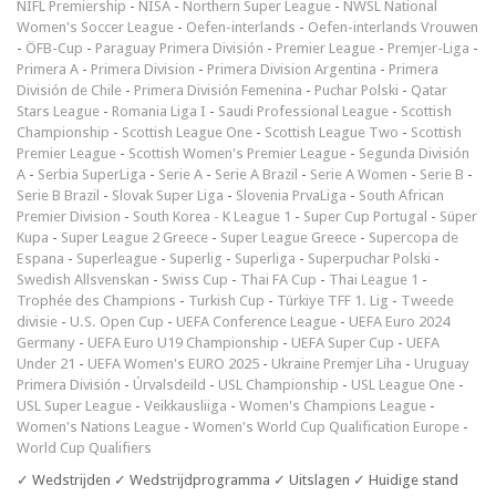
NIFL Premiership
-
NISA
-
Northern Super League
-
NWSL National
Women's Soccer League
-
Oefen-interlands
-
Oefen-interlands Vrouwen
-
ÖFB-Cup
-
Paraguay Primera División
-
Premier League
-
Premjer-Liga
-
Primera A
-
Primera Division
-
Primera Division Argentina
-
Primera
División de Chile
-
Primera División Femenina
-
Puchar Polski
-
Qatar
Stars League
-
Romania Liga I
-
Saudi Professional League
-
Scottish
Championship
-
Scottish League One
-
Scottish League Two
-
Scottish
Premier League
-
Scottish Women's Premier League
-
Segunda División
A
-
Serbia SuperLiga
-
Serie A
-
Serie A Brazil
-
Serie A Women
-
Serie B
-
Serie B Brazil
-
Slovak Super Liga
-
Slovenia PrvaLiga
-
South African
Premier Division
-
South Korea - K League 1
-
Super Cup Portugal
-
Süper
Kupa
-
Super League 2 Greece
-
Super League Greece
-
Supercopa de
Espana
-
Superleague
-
Superlig
-
Superliga
-
Superpuchar Polski
-
Swedish Allsvenskan
-
Swiss Cup
-
Thai FA Cup
-
Thai League 1
-
Trophée des Champions
-
Turkish Cup
-
Türkiye TFF 1. Lig
-
Tweede
divisie
-
U.S. Open Cup
-
UEFA Conference League
-
UEFA Euro 2024
Germany
-
UEFA Euro U19 Championship
-
UEFA Super Cup
-
UEFA
Under 21
-
UEFA Women's EURO 2025
-
Ukraine Premjer Liha
-
Uruguay
Primera División
-
Úrvalsdeild
-
USL Championship
-
USL League One
-
USL Super League
-
Veikkausliiga
-
Women's Champions League
-
Women's Nations League
-
Women's World Cup Qualification Europe
-
World Cup Qualifiers
✓ Wedstrijden ✓ Wedstrijdprogramma ✓ Uitslagen ✓ Huidige stand