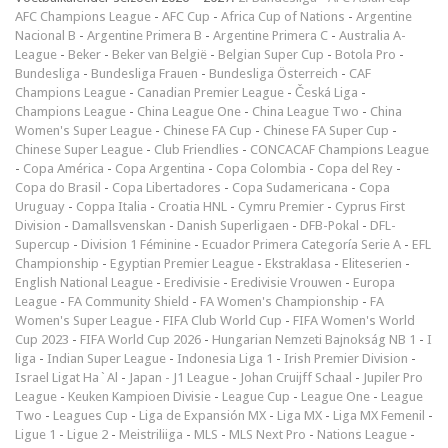
AFC Champions League
-
AFC Cup
-
Africa Cup of Nations
-
Argentine
Nacional B
-
Argentine Primera B
-
Argentine Primera C
-
Australia A-
League
-
Beker
-
Beker van België
-
Belgian Super Cup
-
Botola Pro
-
Bundesliga
-
Bundesliga Frauen
-
Bundesliga Österreich
-
CAF
Champions League
-
Canadian Premier League
-
Česká Liga
-
Champions League
-
China League One
-
China League Two
-
China
Women's Super League
-
Chinese FA Cup
-
Chinese FA Super Cup
-
Chinese Super League
-
Club Friendlies
-
CONCACAF Champions League
-
Copa América
-
Copa Argentina
-
Copa Colombia
-
Copa del Rey
-
Copa do Brasil
-
Copa Libertadores
-
Copa Sudamericana
-
Copa
Uruguay
-
Coppa Italia
-
Croatia HNL
-
Cymru Premier
-
Cyprus First
Division
-
Damallsvenskan
-
Danish Superligaen
-
DFB-Pokal
-
DFL-
Supercup
-
Division 1 Féminine
-
Ecuador Primera Categoría Serie A
-
EFL
Championship
-
Egyptian Premier League
-
Ekstraklasa
-
Eliteserien
-
English National League
-
Eredivisie
-
Eredivisie Vrouwen
-
Europa
League
-
FA Community Shield
-
FA Women's Championship
-
FA
Women's Super League
-
FIFA Club World Cup
-
FIFA Women's World
Cup 2023
-
FIFA World Cup 2026
-
Hungarian Nemzeti Bajnokság NB 1
-
I
liga
-
Indian Super League
-
Indonesia Liga 1
-
Irish Premier Division
-
Israel Ligat Ha`Al
-
Japan - J1 League
-
Johan Cruijff Schaal
-
Jupiler Pro
League
-
Keuken Kampioen Divisie
-
League Cup
-
League One
-
League
Two
-
Leagues Cup
-
Liga de Expansión MX
-
Liga MX
-
Liga MX Femenil
-
Ligue 1
-
Ligue 2
-
Meistriliiga
-
MLS
-
MLS Next Pro
-
Nations League
-