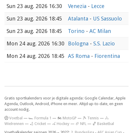
Sun
23 aug. 2026 16:30
Venezia
-
Lecce
Sun
23 aug. 2026 18:45
Atalanta
-
US Sassuolo
Sun
23 aug. 2026 18:45
Torino
-
AC Milan
Mon
24 aug. 2026 16:30
Bologna
-
S.S. Lazio
Mon
24 aug. 2026 18:45
AS Roma
-
Fiorentina
Gratis sportkalenders voor je digitale agenda: Google Calendar, Apple
Agenda, Outlook, Android, iPhone en meer. Altijd up-to-date, en geen
account nodig.
V
oetbal
—
🏎️ Formula 1
—
🏍 MotoGP
—
🎾 Tennis
—
🚴
Wielrennen
—
🏏 Cricket
—
🏑 Hockey
—
🏈 NFL
—
🏀 Basketbal
Voetbalkalender seizoen 2026 – 2027:
2. Bundesliga
-
AFC Asian Cup
-