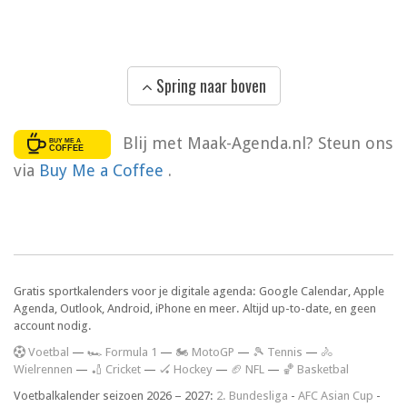
Spring naar boven
Blij met Maak-Agenda.nl? Steun ons
via
Buy Me a Coffee
.
Gratis sportkalenders voor je digitale agenda: Google Calendar, Apple
Agenda, Outlook, Android, iPhone en meer. Altijd up-to-date, en geen
account nodig.
V
oetbal
—
🏎️ Formula 1
—
🏍 MotoGP
—
🎾 Tennis
—
🚴
Wielrennen
—
🏏 Cricket
—
🏑 Hockey
—
🏈 NFL
—
🏀 Basketbal
Voetbalkalender seizoen 2026 – 2027:
2. Bundesliga
-
AFC Asian Cup
-