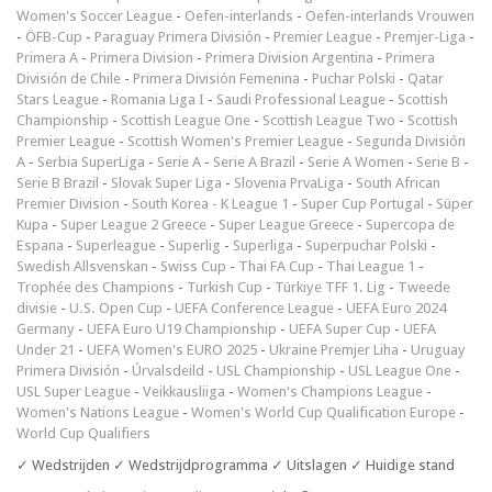
Women's Soccer League
-
Oefen-interlands
-
Oefen-interlands Vrouwen
-
ÖFB-Cup
-
Paraguay Primera División
-
Premier League
-
Premjer-Liga
-
Primera A
-
Primera Division
-
Primera Division Argentina
-
Primera
División de Chile
-
Primera División Femenina
-
Puchar Polski
-
Qatar
Stars League
-
Romania Liga I
-
Saudi Professional League
-
Scottish
Championship
-
Scottish League One
-
Scottish League Two
-
Scottish
Premier League
-
Scottish Women's Premier League
-
Segunda División
A
-
Serbia SuperLiga
-
Serie A
-
Serie A Brazil
-
Serie A Women
-
Serie B
-
Serie B Brazil
-
Slovak Super Liga
-
Slovenia PrvaLiga
-
South African
Premier Division
-
South Korea - K League 1
-
Super Cup Portugal
-
Süper
Kupa
-
Super League 2 Greece
-
Super League Greece
-
Supercopa de
Espana
-
Superleague
-
Superlig
-
Superliga
-
Superpuchar Polski
-
Swedish Allsvenskan
-
Swiss Cup
-
Thai FA Cup
-
Thai League 1
-
Trophée des Champions
-
Turkish Cup
-
Türkiye TFF 1. Lig
-
Tweede
divisie
-
U.S. Open Cup
-
UEFA Conference League
-
UEFA Euro 2024
Germany
-
UEFA Euro U19 Championship
-
UEFA Super Cup
-
UEFA
Under 21
-
UEFA Women's EURO 2025
-
Ukraine Premjer Liha
-
Uruguay
Primera División
-
Úrvalsdeild
-
USL Championship
-
USL League One
-
USL Super League
-
Veikkausliiga
-
Women's Champions League
-
Women's Nations League
-
Women's World Cup Qualification Europe
-
World Cup Qualifiers
✓ Wedstrijden ✓ Wedstrijdprogramma ✓ Uitslagen ✓ Huidige stand