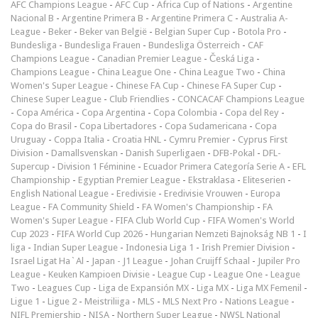
AFC Champions League
-
AFC Cup
-
Africa Cup of Nations
-
Argentine
Nacional B
-
Argentine Primera B
-
Argentine Primera C
-
Australia A-
League
-
Beker
-
Beker van België
-
Belgian Super Cup
-
Botola Pro
-
Bundesliga
-
Bundesliga Frauen
-
Bundesliga Österreich
-
CAF
Champions League
-
Canadian Premier League
-
Česká Liga
-
Champions League
-
China League One
-
China League Two
-
China
Women's Super League
-
Chinese FA Cup
-
Chinese FA Super Cup
-
Chinese Super League
-
Club Friendlies
-
CONCACAF Champions League
-
Copa América
-
Copa Argentina
-
Copa Colombia
-
Copa del Rey
-
Copa do Brasil
-
Copa Libertadores
-
Copa Sudamericana
-
Copa
Uruguay
-
Coppa Italia
-
Croatia HNL
-
Cymru Premier
-
Cyprus First
Division
-
Damallsvenskan
-
Danish Superligaen
-
DFB-Pokal
-
DFL-
Supercup
-
Division 1 Féminine
-
Ecuador Primera Categoría Serie A
-
EFL
Championship
-
Egyptian Premier League
-
Ekstraklasa
-
Eliteserien
-
English National League
-
Eredivisie
-
Eredivisie Vrouwen
-
Europa
League
-
FA Community Shield
-
FA Women's Championship
-
FA
Women's Super League
-
FIFA Club World Cup
-
FIFA Women's World
Cup 2023
-
FIFA World Cup 2026
-
Hungarian Nemzeti Bajnokság NB 1
-
I
liga
-
Indian Super League
-
Indonesia Liga 1
-
Irish Premier Division
-
Israel Ligat Ha`Al
-
Japan - J1 League
-
Johan Cruijff Schaal
-
Jupiler Pro
League
-
Keuken Kampioen Divisie
-
League Cup
-
League One
-
League
Two
-
Leagues Cup
-
Liga de Expansión MX
-
Liga MX
-
Liga MX Femenil
-
Ligue 1
-
Ligue 2
-
Meistriliiga
-
MLS
-
MLS Next Pro
-
Nations League
-
NIFL Premiership
-
NISA
-
Northern Super League
-
NWSL National