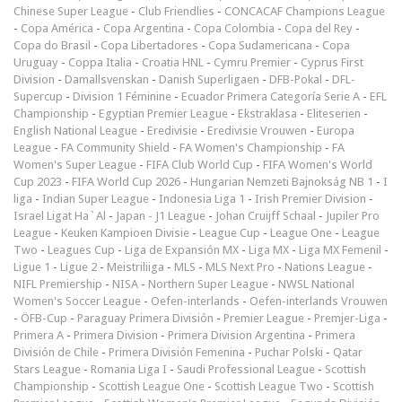
Chinese Super League
-
Club Friendlies
-
CONCACAF Champions League
-
Copa América
-
Copa Argentina
-
Copa Colombia
-
Copa del Rey
-
Copa do Brasil
-
Copa Libertadores
-
Copa Sudamericana
-
Copa
Uruguay
-
Coppa Italia
-
Croatia HNL
-
Cymru Premier
-
Cyprus First
Division
-
Damallsvenskan
-
Danish Superligaen
-
DFB-Pokal
-
DFL-
Supercup
-
Division 1 Féminine
-
Ecuador Primera Categoría Serie A
-
EFL
Championship
-
Egyptian Premier League
-
Ekstraklasa
-
Eliteserien
-
English National League
-
Eredivisie
-
Eredivisie Vrouwen
-
Europa
League
-
FA Community Shield
-
FA Women's Championship
-
FA
Women's Super League
-
FIFA Club World Cup
-
FIFA Women's World
Cup 2023
-
FIFA World Cup 2026
-
Hungarian Nemzeti Bajnokság NB 1
-
I
liga
-
Indian Super League
-
Indonesia Liga 1
-
Irish Premier Division
-
Israel Ligat Ha`Al
-
Japan - J1 League
-
Johan Cruijff Schaal
-
Jupiler Pro
League
-
Keuken Kampioen Divisie
-
League Cup
-
League One
-
League
Two
-
Leagues Cup
-
Liga de Expansión MX
-
Liga MX
-
Liga MX Femenil
-
Ligue 1
-
Ligue 2
-
Meistriliiga
-
MLS
-
MLS Next Pro
-
Nations League
-
NIFL Premiership
-
NISA
-
Northern Super League
-
NWSL National
Women's Soccer League
-
Oefen-interlands
-
Oefen-interlands Vrouwen
-
ÖFB-Cup
-
Paraguay Primera División
-
Premier League
-
Premjer-Liga
-
Primera A
-
Primera Division
-
Primera Division Argentina
-
Primera
División de Chile
-
Primera División Femenina
-
Puchar Polski
-
Qatar
Stars League
-
Romania Liga I
-
Saudi Professional League
-
Scottish
Championship
-
Scottish League One
-
Scottish League Two
-
Scottish