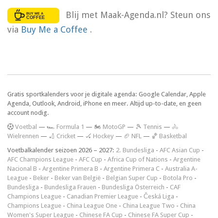
Blij met Maak-Agenda.nl? Steun ons
via
Buy Me a Coffee
.
Gratis sportkalenders voor je digitale agenda: Google Calendar, Apple
Agenda, Outlook, Android, iPhone en meer. Altijd up-to-date, en geen
account nodig.
V
oetbal
—
🏎️ Formula 1
—
🏍 MotoGP
—
🎾 Tennis
—
🚴
Wielrennen
—
🏏 Cricket
—
🏑 Hockey
—
🏈 NFL
—
🏀 Basketbal
Voetbalkalender seizoen 2026 – 2027:
2. Bundesliga
-
AFC Asian Cup
-
AFC Champions League
-
AFC Cup
-
Africa Cup of Nations
-
Argentine
Nacional B
-
Argentine Primera B
-
Argentine Primera C
-
Australia A-
League
-
Beker
-
Beker van België
-
Belgian Super Cup
-
Botola Pro
-
Bundesliga
-
Bundesliga Frauen
-
Bundesliga Österreich
-
CAF
Champions League
-
Canadian Premier League
-
Česká Liga
-
Champions League
-
China League One
-
China League Two
-
China
Women's Super League
-
Chinese FA Cup
-
Chinese FA Super Cup
-