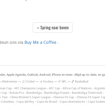
Spring naar boven
teun ons via
Buy Me a Coffee
.
ndar, Apple Agenda, Outlook, Android, iPhone en meer. Altijd up-to-date, en g
 Wielrennen
—
🏏 Cricket
—
🏑 Hockey
—
🏈 NFL
—
🏀 Basketbal
sian Cup
-
AFC Champions League
-
AFC Cup
-
Africa Cup of Nations
-
Argenti
r Cup
-
Botola Pro
-
Bundesliga
-
Bundesliga Frauen
-
Bundesliga Österreich
-
e Two
-
China Women's Super League
-
Chinese FA Cup
-
Chinese FA Super Cu
 Colombia
-
Copa del Rey
-
Copa do Brasil
-
Copa Libertadores
-
Copa Sudam