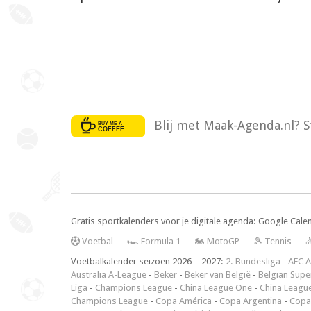
Blij met Maak-Agenda.nl? S
Gratis sportkalenders voor je digitale agenda: Google Cale
V
oetbal
—
🏎️ Formula 1
—
🏍 MotoGP
—
🎾 Tennis
—

Voetbalkalender seizoen 2026 – 2027:
2. Bundesliga
-
AFC A
Australia A-League
-
Beker
-
Beker van België
-
Belgian Supe
Liga
-
Champions League
-
China League One
-
China Leagu
Champions League
-
Copa América
-
Copa Argentina
-
Copa