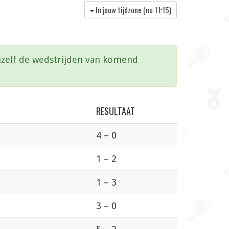
In jouw tijdzone (nu
11:15
)
vanzelf de wedstrijden van komend
RESULTAAT
4 – 0
1 – 2
1 – 3
3 – 0