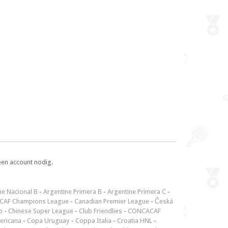
een account nodig.
ne Nacional B
-
Argentine Primera B
-
Argentine Primera C
-
CAF Champions League
-
Canadian Premier League
-
Česká
p
-
Chinese Super League
-
Club Friendlies
-
CONCACAF
ericana
-
Copa Uruguay
-
Coppa Italia
-
Croatia HNL
-