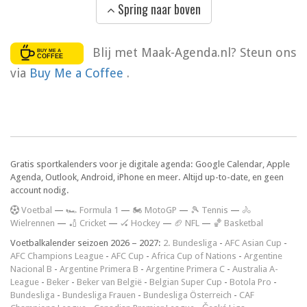
Spring naar boven
Blij met Maak-Agenda.nl? Steun ons
via
Buy Me a Coffee
.
Gratis sportkalenders voor je digitale agenda: Google Calendar, Apple
Agenda, Outlook, Android, iPhone en meer. Altijd up-to-date, en geen
account nodig.
V
oetbal
—
🏎️ Formula 1
—
🏍 MotoGP
—
🎾 Tennis
—
🚴
Wielrennen
—
🏏 Cricket
—
🏑 Hockey
—
🏈 NFL
—
🏀 Basketbal
Voetbalkalender seizoen 2026 – 2027:
2. Bundesliga
-
AFC Asian Cup
-
AFC Champions League
-
AFC Cup
-
Africa Cup of Nations
-
Argentine
Nacional B
-
Argentine Primera B
-
Argentine Primera C
-
Australia A-
League
-
Beker
-
Beker van België
-
Belgian Super Cup
-
Botola Pro
-
Bundesliga
-
Bundesliga Frauen
-
Bundesliga Österreich
-
CAF