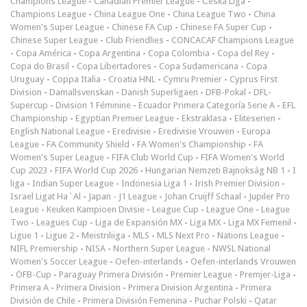
Champions League
-
Canadian Premier League
-
Česká Liga
-
Champions League
-
China League One
-
China League Two
-
China
Women's Super League
-
Chinese FA Cup
-
Chinese FA Super Cup
-
Chinese Super League
-
Club Friendlies
-
CONCACAF Champions League
-
Copa América
-
Copa Argentina
-
Copa Colombia
-
Copa del Rey
-
Copa do Brasil
-
Copa Libertadores
-
Copa Sudamericana
-
Copa
Uruguay
-
Coppa Italia
-
Croatia HNL
-
Cymru Premier
-
Cyprus First
Division
-
Damallsvenskan
-
Danish Superligaen
-
DFB-Pokal
-
DFL-
Supercup
-
Division 1 Féminine
-
Ecuador Primera Categoría Serie A
-
EFL
Championship
-
Egyptian Premier League
-
Ekstraklasa
-
Eliteserien
-
English National League
-
Eredivisie
-
Eredivisie Vrouwen
-
Europa
League
-
FA Community Shield
-
FA Women's Championship
-
FA
Women's Super League
-
FIFA Club World Cup
-
FIFA Women's World
Cup 2023
-
FIFA World Cup 2026
-
Hungarian Nemzeti Bajnokság NB 1
-
I
liga
-
Indian Super League
-
Indonesia Liga 1
-
Irish Premier Division
-
Israel Ligat Ha`Al
-
Japan - J1 League
-
Johan Cruijff Schaal
-
Jupiler Pro
League
-
Keuken Kampioen Divisie
-
League Cup
-
League One
-
League
Two
-
Leagues Cup
-
Liga de Expansión MX
-
Liga MX
-
Liga MX Femenil
-
Ligue 1
-
Ligue 2
-
Meistriliiga
-
MLS
-
MLS Next Pro
-
Nations League
-
NIFL Premiership
-
NISA
-
Northern Super League
-
NWSL National
Women's Soccer League
-
Oefen-interlands
-
Oefen-interlands Vrouwen
-
ÖFB-Cup
-
Paraguay Primera División
-
Premier League
-
Premjer-Liga
-
Primera A
-
Primera Division
-
Primera Division Argentina
-
Primera
División de Chile
-
Primera División Femenina
-
Puchar Polski
-
Qatar