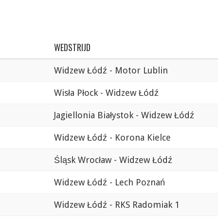
WEDSTRIJD
Widzew Łódź - Motor Lublin
Wisła Płock - Widzew Łódź
Jagiellonia Białystok - Widzew Łódź
Widzew Łódź - Korona Kielce
Śląsk Wrocław - Widzew Łódź
Widzew Łódź - Lech Poznań
Widzew Łódź - RKS Radomiak 1