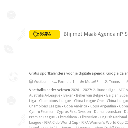
Blij met Maak-Agenda.nl? S
Gratis sportkalenders voor je digitale agenda: Google Cale
V
oetbal
—
🏎️ Formula 1
—
🏍 MotoGP
—
🎾 Tennis
—

Voetbalkalender seizoen 2026 – 2027:
2. Bundesliga
-
AFC A
Australia A-League
-
Beker
-
Beker van België
-
Belgian Supe
Liga
-
Champions League
-
China League One
-
China Leagu
Champions League
-
Copa América
-
Copa Argentina
-
Copa
Cymru Premier
-
Cyprus First Division
-
Damallsvenskan
-
Da
Premier League
-
Ekstraklasa
-
Eliteserien
-
English National
League
-
FIFA Club World Cup
-
FIFA Women's World Cup 2
Israel Ligat Ha`Al
-
Japan - J1 League
-
Johan Cruijff Schaal