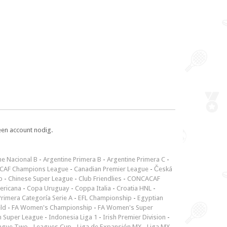
een account nodig.
ne Nacional B
-
Argentine Primera B
-
Argentine Primera C
-
CAF Champions League
-
Canadian Premier League
-
Česká
p
-
Chinese Super League
-
Club Friendlies
-
CONCACAF
ericana
-
Copa Uruguay
-
Coppa Italia
-
Croatia HNL
-
rimera Categoría Serie A
-
EFL Championship
-
Egyptian
ld
-
FA Women's Championship
-
FA Women's Super
n Super League
-
Indonesia Liga 1
-
Irish Premier Division
-
ague Two
-
Leagues Cup
-
Liga de Expansión MX
-
Liga MX
-