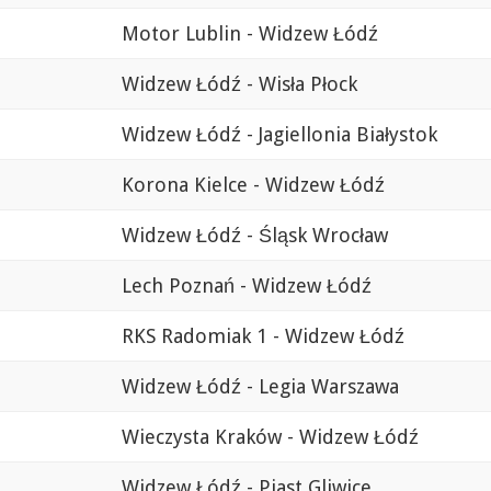
Motor Lublin - Widzew Łódź
Widzew Łódź - Wisła Płock
Widzew Łódź - Jagiellonia Białystok
Korona Kielce - Widzew Łódź
Widzew Łódź - Śląsk Wrocław
Lech Poznań - Widzew Łódź
RKS Radomiak 1 - Widzew Łódź
Widzew Łódź - Legia Warszawa
Wieczysta Kraków - Widzew Łódź
Widzew Łódź - Piast Gliwice