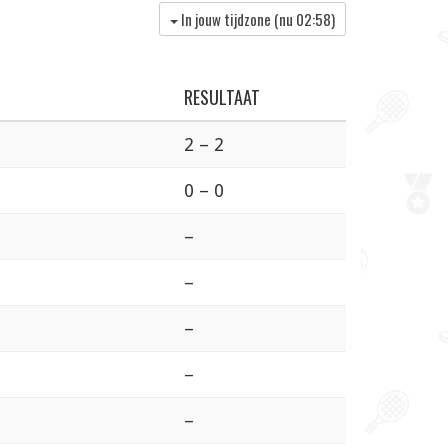
In jouw tijdzone (nu
02:58
)
RESULTAAT
2 – 2
0 – 0
–
–
–
–
–