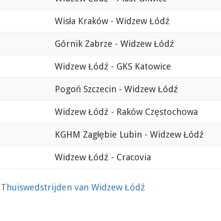
Wisła Kraków - Widzew Łódź
Górnik Zabrze - Widzew Łódź
Widzew Łódź - GKS Katowice
Pogoń Szczecin - Widzew Łódź
Widzew Łódź - Raków Częstochowa
KGHM Zagłębie Lubin - Widzew Łódź
Widzew Łódź - Cracovia
?
Thuiswedstrijden van Widzew Łódź