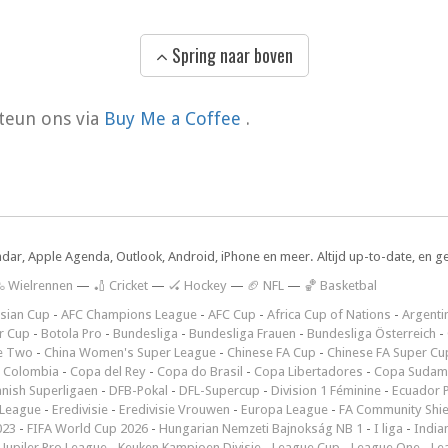
Spring naar boven
teun ons via
Buy Me a Coffee
.
ndar, Apple Agenda, Outlook, Android, iPhone en meer. Altijd up-to-date, en g
 Wielrennen
—
🏏 Cricket
—
🏑 Hockey
—
🏈 NFL
—
🏀 Basketbal
sian Cup
-
AFC Champions League
-
AFC Cup
-
Africa Cup of Nations
-
Argenti
r Cup
-
Botola Pro
-
Bundesliga
-
Bundesliga Frauen
-
Bundesliga Österreich
-
e Two
-
China Women's Super League
-
Chinese FA Cup
-
Chinese FA Super Cu
 Colombia
-
Copa del Rey
-
Copa do Brasil
-
Copa Libertadores
-
Copa Sudam
nish Superligaen
-
DFB-Pokal
-
DFL-Supercup
-
Division 1 Féminine
-
Ecuador P
 League
-
Eredivisie
-
Eredivisie Vrouwen
-
Europa League
-
FA Community Shie
023
-
FIFA World Cup 2026
-
Hungarian Nemzeti Bajnokság NB 1
-
I liga
-
India
-
Jupiler Pro League
-
Keuken Kampioen Divisie
-
League Cup
-
League One
-
Le