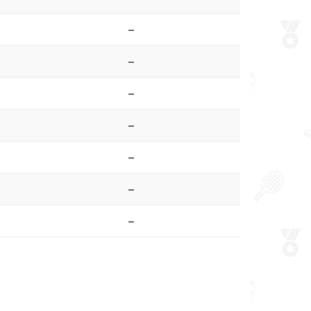
–
–
–
–
–
–
–