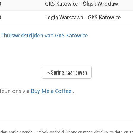
0
GKS Katowice - Śląsk Wrocław
0
Legia Warszawa - GKS Katowice
?
Thuiswedstrijden van GKS Katowice
Spring naar boven
teun ons via
Buy Me a Coffee
.
ndar, Apple Agenda, Outlook, Android, iPhone en meer. Altijd up-to-date, en g