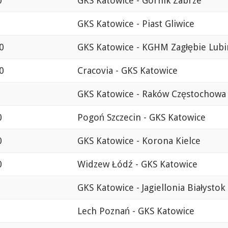
0
GKS Katowice - Górnik Zabrze
GKS Katowice - Piast Gliwice
0
GKS Katowice - KGHM Zagłębie Lubi
0
Cracovia - GKS Katowice
GKS Katowice - Raków Częstochowa
0
Pogoń Szczecin - GKS Katowice
0
GKS Katowice - Korona Kielce
0
Widzew Łódź - GKS Katowice
GKS Katowice - Jagiellonia Białystok
Lech Poznań - GKS Katowice