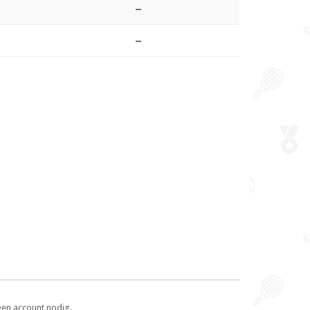
–
–
een account nodig.