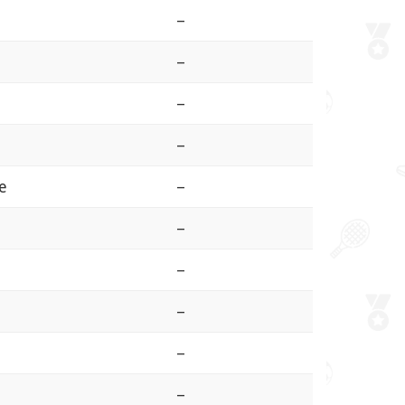
–
–
–
–
e
–
–
–
–
–
–