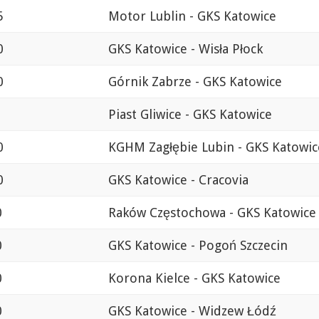
5
Motor Lublin - GKS Katowice
0
GKS Katowice - Wisła Płock
0
Górnik Zabrze - GKS Katowice
Piast Gliwice - GKS Katowice
0
KGHM Zagłębie Lubin - GKS Katowic
0
GKS Katowice - Cracovia
0
Raków Częstochowa - GKS Katowice
0
GKS Katowice - Pogoń Szczecin
0
Korona Kielce - GKS Katowice
0
GKS Katowice - Widzew Łódź