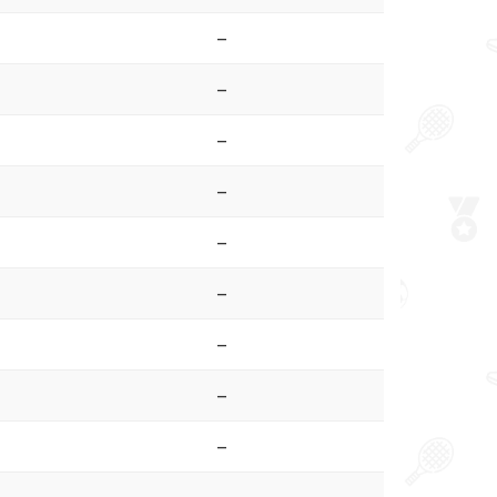
–
–
–
–
–
–
–
–
–