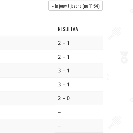
In jouw tijdzone (nu
11:54
)
RESULTAAT
2 – 1
2 – 1
3 – 1
3 – 1
2 – 0
–
–