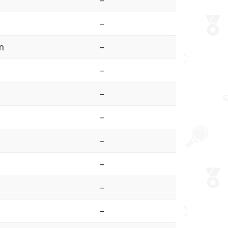
–
–
n
–
–
–
–
–
–
–
–