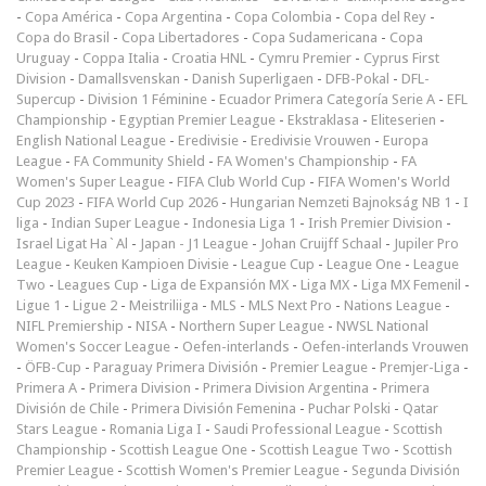
-
Copa América
-
Copa Argentina
-
Copa Colombia
-
Copa del Rey
-
Copa do Brasil
-
Copa Libertadores
-
Copa Sudamericana
-
Copa
Uruguay
-
Coppa Italia
-
Croatia HNL
-
Cymru Premier
-
Cyprus First
Division
-
Damallsvenskan
-
Danish Superligaen
-
DFB-Pokal
-
DFL-
Supercup
-
Division 1 Féminine
-
Ecuador Primera Categoría Serie A
-
EFL
Championship
-
Egyptian Premier League
-
Ekstraklasa
-
Eliteserien
-
English National League
-
Eredivisie
-
Eredivisie Vrouwen
-
Europa
League
-
FA Community Shield
-
FA Women's Championship
-
FA
Women's Super League
-
FIFA Club World Cup
-
FIFA Women's World
Cup 2023
-
FIFA World Cup 2026
-
Hungarian Nemzeti Bajnokság NB 1
-
I
liga
-
Indian Super League
-
Indonesia Liga 1
-
Irish Premier Division
-
Israel Ligat Ha`Al
-
Japan - J1 League
-
Johan Cruijff Schaal
-
Jupiler Pro
League
-
Keuken Kampioen Divisie
-
League Cup
-
League One
-
League
Two
-
Leagues Cup
-
Liga de Expansión MX
-
Liga MX
-
Liga MX Femenil
-
Ligue 1
-
Ligue 2
-
Meistriliiga
-
MLS
-
MLS Next Pro
-
Nations League
-
NIFL Premiership
-
NISA
-
Northern Super League
-
NWSL National
Women's Soccer League
-
Oefen-interlands
-
Oefen-interlands Vrouwen
-
ÖFB-Cup
-
Paraguay Primera División
-
Premier League
-
Premjer-Liga
-
Primera A
-
Primera Division
-
Primera Division Argentina
-
Primera
División de Chile
-
Primera División Femenina
-
Puchar Polski
-
Qatar
Stars League
-
Romania Liga I
-
Saudi Professional League
-
Scottish
Championship
-
Scottish League One
-
Scottish League Two
-
Scottish
Premier League
-
Scottish Women's Premier League
-
Segunda División