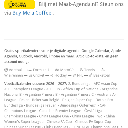
Blij met Maak-Agenda.nl? Steun ons
via
Buy Me a Coffee
.
Gratis sportkalenders voor je digitale agenda: Google Calendar, Apple
Agenda, Outlook, Android, iPhone en meer. Altijd up-to-date, en geen
account nodig.
V
oetbal
—
🏎️ Formula 1
—
🏍 MotoGP
—
🎾 Tennis
—
🚴
Wielrennen
—
🏏 Cricket
—
🏑 Hockey
—
🏈 NFL
—
🏀 Basketbal
Voetbalkalender seizoen 2026 – 2027:
2. Bundesliga
-
AFC Asian Cup
-
AFC Champions League
-
AFC Cup
-
Africa Cup of Nations
-
Argentine
Nacional B
-
Argentine Primera B
-
Argentine Primera C
-
Australia A-
League
-
Beker
-
Beker van België
-
Belgian Super Cup
-
Botola Pro
-
Bundesliga
-
Bundesliga Frauen
-
Bundesliga Österreich
-
CAF
Champions League
-
Canadian Premier League
-
Česká Liga
-
Champions League
-
China League One
-
China League Two
-
China
Women's Super League
-
Chinese FA Cup
-
Chinese FA Super Cup
-
Chinese Super League
-
Club Friendlies
-
CONCACAF Champions League