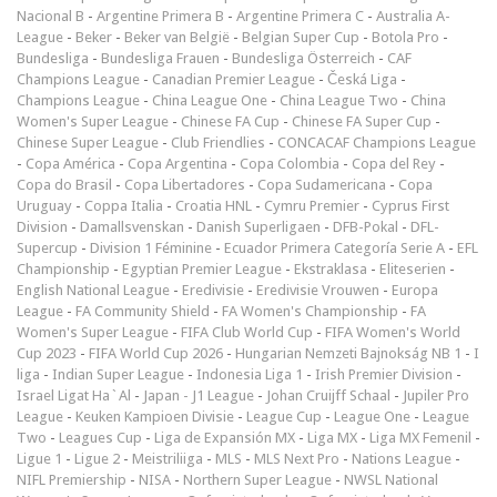
Nacional B
-
Argentine Primera B
-
Argentine Primera C
-
Australia A-
League
-
Beker
-
Beker van België
-
Belgian Super Cup
-
Botola Pro
-
Bundesliga
-
Bundesliga Frauen
-
Bundesliga Österreich
-
CAF
Champions League
-
Canadian Premier League
-
Česká Liga
-
Champions League
-
China League One
-
China League Two
-
China
Women's Super League
-
Chinese FA Cup
-
Chinese FA Super Cup
-
Chinese Super League
-
Club Friendlies
-
CONCACAF Champions League
-
Copa América
-
Copa Argentina
-
Copa Colombia
-
Copa del Rey
-
Copa do Brasil
-
Copa Libertadores
-
Copa Sudamericana
-
Copa
Uruguay
-
Coppa Italia
-
Croatia HNL
-
Cymru Premier
-
Cyprus First
Division
-
Damallsvenskan
-
Danish Superligaen
-
DFB-Pokal
-
DFL-
Supercup
-
Division 1 Féminine
-
Ecuador Primera Categoría Serie A
-
EFL
Championship
-
Egyptian Premier League
-
Ekstraklasa
-
Eliteserien
-
English National League
-
Eredivisie
-
Eredivisie Vrouwen
-
Europa
League
-
FA Community Shield
-
FA Women's Championship
-
FA
Women's Super League
-
FIFA Club World Cup
-
FIFA Women's World
Cup 2023
-
FIFA World Cup 2026
-
Hungarian Nemzeti Bajnokság NB 1
-
I
liga
-
Indian Super League
-
Indonesia Liga 1
-
Irish Premier Division
-
Israel Ligat Ha`Al
-
Japan - J1 League
-
Johan Cruijff Schaal
-
Jupiler Pro
League
-
Keuken Kampioen Divisie
-
League Cup
-
League One
-
League
Two
-
Leagues Cup
-
Liga de Expansión MX
-
Liga MX
-
Liga MX Femenil
-
Ligue 1
-
Ligue 2
-
Meistriliiga
-
MLS
-
MLS Next Pro
-
Nations League
-
NIFL Premiership
-
NISA
-
Northern Super League
-
NWSL National