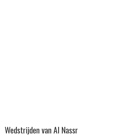
Wedstrijden van Al Nassr