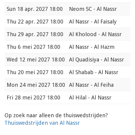
Sun
18 apr. 2027 18:00
Neom SC - Al Nassr
Thu
22 apr. 2027 18:00
Al Nassr - Al Faisaly
Thu
29 apr. 2027 18:00
Al Kholood - Al Nassr
Thu
6 mei 2027 18:00
Al Nassr - Al Hazm
Wed
12 mei 2027 18:00
Al Quadisiya - Al Nassr
Thu
20 mei 2027 18:00
Al Shabab - Al Nassr
Mon
24 mei 2027 18:00
Al Nassr - Al Feiha
Fri
28 mei 2027 18:00
Al Hilal - Al Nassr
Op zoek naar alleen de thuiswedstrijden?
Thuiswedstrijden van Al Nassr