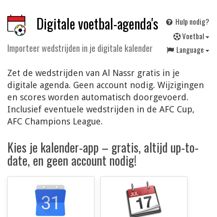
Digitale voetbal-agenda's
Hulp nodig?
V
oetbal
Importeer wedstrijden in je digitale kalender
Language
Zet de wedstrijden van Al Nassr gratis in je
digitale agenda. Geen account nodig. Wijzigingen
en scores worden automatisch doorgevoerd.
Inclusief eventuele wedstrijden in de AFC Cup,
AFC Champions League.
Kies je kalender-app – gratis, altijd up-to-
date, en geen account nodig!