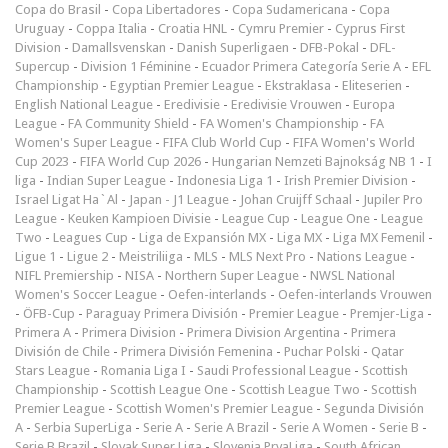
Copa do Brasil
-
Copa Libertadores
-
Copa Sudamericana
-
Copa
Uruguay
-
Coppa Italia
-
Croatia HNL
-
Cymru Premier
-
Cyprus First
Division
-
Damallsvenskan
-
Danish Superligaen
-
DFB-Pokal
-
DFL-
Supercup
-
Division 1 Féminine
-
Ecuador Primera Categoría Serie A
-
EFL
Championship
-
Egyptian Premier League
-
Ekstraklasa
-
Eliteserien
-
English National League
-
Eredivisie
-
Eredivisie Vrouwen
-
Europa
League
-
FA Community Shield
-
FA Women's Championship
-
FA
Women's Super League
-
FIFA Club World Cup
-
FIFA Women's World
Cup 2023
-
FIFA World Cup 2026
-
Hungarian Nemzeti Bajnokság NB 1
-
I
liga
-
Indian Super League
-
Indonesia Liga 1
-
Irish Premier Division
-
Israel Ligat Ha`Al
-
Japan - J1 League
-
Johan Cruijff Schaal
-
Jupiler Pro
League
-
Keuken Kampioen Divisie
-
League Cup
-
League One
-
League
Two
-
Leagues Cup
-
Liga de Expansión MX
-
Liga MX
-
Liga MX Femenil
-
Ligue 1
-
Ligue 2
-
Meistriliiga
-
MLS
-
MLS Next Pro
-
Nations League
-
NIFL Premiership
-
NISA
-
Northern Super League
-
NWSL National
Women's Soccer League
-
Oefen-interlands
-
Oefen-interlands Vrouwen
-
ÖFB-Cup
-
Paraguay Primera División
-
Premier League
-
Premjer-Liga
-
Primera A
-
Primera Division
-
Primera Division Argentina
-
Primera
División de Chile
-
Primera División Femenina
-
Puchar Polski
-
Qatar
Stars League
-
Romania Liga I
-
Saudi Professional League
-
Scottish
Championship
-
Scottish League One
-
Scottish League Two
-
Scottish
Premier League
-
Scottish Women's Premier League
-
Segunda División
A
-
Serbia SuperLiga
-
Serie A
-
Serie A Brazil
-
Serie A Women
-
Serie B
-
Serie B Brazil
-
Slovak Super Liga
-
Slovenia PrvaLiga
-
South African