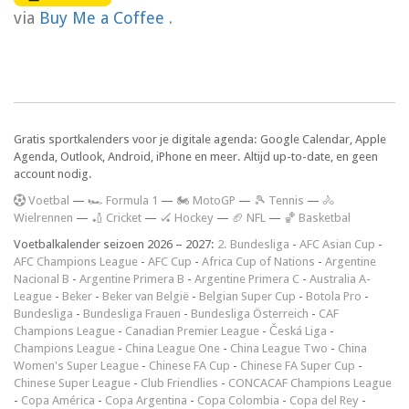
via
Buy Me a Coffee
.
Gratis sportkalenders voor je digitale agenda: Google Calendar, Apple
Agenda, Outlook, Android, iPhone en meer. Altijd up-to-date, en geen
account nodig.
V
oetbal
—
🏎️ Formula 1
—
🏍 MotoGP
—
🎾 Tennis
—
🚴
Wielrennen
—
🏏 Cricket
—
🏑 Hockey
—
🏈 NFL
—
🏀 Basketbal
Voetbalkalender seizoen 2026 – 2027:
2. Bundesliga
-
AFC Asian Cup
-
AFC Champions League
-
AFC Cup
-
Africa Cup of Nations
-
Argentine
Nacional B
-
Argentine Primera B
-
Argentine Primera C
-
Australia A-
League
-
Beker
-
Beker van België
-
Belgian Super Cup
-
Botola Pro
-
Bundesliga
-
Bundesliga Frauen
-
Bundesliga Österreich
-
CAF
Champions League
-
Canadian Premier League
-
Česká Liga
-
Champions League
-
China League One
-
China League Two
-
China
Women's Super League
-
Chinese FA Cup
-
Chinese FA Super Cup
-
Chinese Super League
-
Club Friendlies
-
CONCACAF Champions League
-
Copa América
-
Copa Argentina
-
Copa Colombia
-
Copa del Rey
-