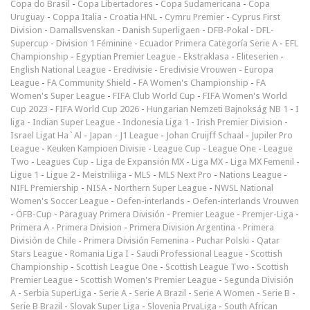
Copa do Brasil
-
Copa Libertadores
-
Copa Sudamericana
-
Copa
Uruguay
-
Coppa Italia
-
Croatia HNL
-
Cymru Premier
-
Cyprus First
Division
-
Damallsvenskan
-
Danish Superligaen
-
DFB-Pokal
-
DFL-
Supercup
-
Division 1 Féminine
-
Ecuador Primera Categoría Serie A
-
EFL
Championship
-
Egyptian Premier League
-
Ekstraklasa
-
Eliteserien
-
English National League
-
Eredivisie
-
Eredivisie Vrouwen
-
Europa
League
-
FA Community Shield
-
FA Women's Championship
-
FA
Women's Super League
-
FIFA Club World Cup
-
FIFA Women's World
Cup 2023
-
FIFA World Cup 2026
-
Hungarian Nemzeti Bajnokság NB 1
-
I
liga
-
Indian Super League
-
Indonesia Liga 1
-
Irish Premier Division
-
Israel Ligat Ha`Al
-
Japan - J1 League
-
Johan Cruijff Schaal
-
Jupiler Pro
League
-
Keuken Kampioen Divisie
-
League Cup
-
League One
-
League
Two
-
Leagues Cup
-
Liga de Expansión MX
-
Liga MX
-
Liga MX Femenil
-
Ligue 1
-
Ligue 2
-
Meistriliiga
-
MLS
-
MLS Next Pro
-
Nations League
-
NIFL Premiership
-
NISA
-
Northern Super League
-
NWSL National
Women's Soccer League
-
Oefen-interlands
-
Oefen-interlands Vrouwen
-
ÖFB-Cup
-
Paraguay Primera División
-
Premier League
-
Premjer-Liga
-
Primera A
-
Primera Division
-
Primera Division Argentina
-
Primera
División de Chile
-
Primera División Femenina
-
Puchar Polski
-
Qatar
Stars League
-
Romania Liga I
-
Saudi Professional League
-
Scottish
Championship
-
Scottish League One
-
Scottish League Two
-
Scottish
Premier League
-
Scottish Women's Premier League
-
Segunda División
A
-
Serbia SuperLiga
-
Serie A
-
Serie A Brazil
-
Serie A Women
-
Serie B
-
Serie B Brazil
-
Slovak Super Liga
-
Slovenia PrvaLiga
-
South African