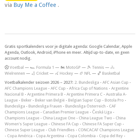
via
Buy Me a Coffee
.
Gratis sportkalenders voor je digitale agenda: Google Calendar, Apple
Agenda, Outlook, Android, iPhone en meer. Altijd up-to-date, en geen
account nodig.
V
oetbal
—
🏎️ Formula 1
—
🏍 MotoGP
—
🎾 Tennis
—
🚴
Wielrennen
—
🏏 Cricket
—
🏑 Hockey
—
🏈 NFL
—
🏀 Basketbal
Voetbalkalender seizoen 2026 – 2027:
2. Bundesliga
-
AFC Asian Cup
-
AFC Champions League
-
AFC Cup
-
Africa Cup of Nations
-
Argentine
Nacional B
-
Argentine Primera B
-
Argentine Primera C
-
Australia A-
League
-
Beker
-
Beker van België
-
Belgian Super Cup
-
Botola Pro
-
Bundesliga
-
Bundesliga Frauen
-
Bundesliga Österreich
-
CAF
Champions League
-
Canadian Premier League
-
Česká Liga
-
Champions League
-
China League One
-
China League Two
-
China
Women's Super League
-
Chinese FA Cup
-
Chinese FA Super Cup
-
Chinese Super League
-
Club Friendlies
-
CONCACAF Champions League
-
Copa América
-
Copa Argentina
-
Copa Colombia
-
Copa del Rey
-