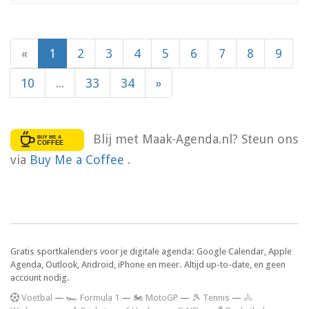
«
1
2
3
4
5
6
7
8
9
10
...
33
34
»
Blij met Maak-Agenda.nl? Steun ons
via
Buy Me a Coffee
.
Gratis sportkalenders voor je digitale agenda: Google Calendar, Apple
Agenda, Outlook, Android, iPhone en meer. Altijd up-to-date, en geen
account nodig.
V
oetbal
—
🏎️ Formula 1
—
🏍 MotoGP
—
🎾 Tennis
—
🚴