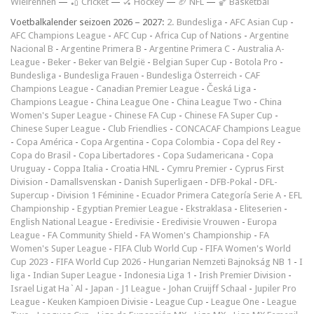
Wielrennen
—
🏏 Cricket
—
🏑 Hockey
—
🏈 NFL
—
🏀 Basketbal
Voetbalkalender seizoen 2026 – 2027:
2. Bundesliga
-
AFC Asian Cup
-
AFC Champions League
-
AFC Cup
-
Africa Cup of Nations
-
Argentine
Nacional B
-
Argentine Primera B
-
Argentine Primera C
-
Australia A-
League
-
Beker
-
Beker van België
-
Belgian Super Cup
-
Botola Pro
-
Bundesliga
-
Bundesliga Frauen
-
Bundesliga Österreich
-
CAF
Champions League
-
Canadian Premier League
-
Česká Liga
-
Champions League
-
China League One
-
China League Two
-
China
Women's Super League
-
Chinese FA Cup
-
Chinese FA Super Cup
-
Chinese Super League
-
Club Friendlies
-
CONCACAF Champions League
-
Copa América
-
Copa Argentina
-
Copa Colombia
-
Copa del Rey
-
Copa do Brasil
-
Copa Libertadores
-
Copa Sudamericana
-
Copa
Uruguay
-
Coppa Italia
-
Croatia HNL
-
Cymru Premier
-
Cyprus First
Division
-
Damallsvenskan
-
Danish Superligaen
-
DFB-Pokal
-
DFL-
Supercup
-
Division 1 Féminine
-
Ecuador Primera Categoría Serie A
-
EFL
Championship
-
Egyptian Premier League
-
Ekstraklasa
-
Eliteserien
-
English National League
-
Eredivisie
-
Eredivisie Vrouwen
-
Europa
League
-
FA Community Shield
-
FA Women's Championship
-
FA
Women's Super League
-
FIFA Club World Cup
-
FIFA Women's World
Cup 2023
-
FIFA World Cup 2026
-
Hungarian Nemzeti Bajnokság NB 1
-
I
liga
-
Indian Super League
-
Indonesia Liga 1
-
Irish Premier Division
-
Israel Ligat Ha`Al
-
Japan - J1 League
-
Johan Cruijff Schaal
-
Jupiler Pro
League
-
Keuken Kampioen Divisie
-
League Cup
-
League One
-
League