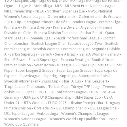
Two
-
Leagues Cup
-
Liga de Expansión MX
-
Liga MX
-
Liga MX Femenil
-
Ligue 1
-
Ligue 2
-
Meistriliiga
-
MLS
-
MLS Next Pro
-
Nations League
-
NIFL Premiership
-
NISA
-
Northern Super League
-
NWSL National
Women's Soccer League
-
Oefen-interlands
-
Oefen-interlands Vrouwen
-
ÖFB-Cup
-
Paraguay Primera División
-
Premier League
-
Premjer-Liga
-
Primera A
-
Primera Division
-
Primera Division Argentina
-
Primera
División de Chile
-
Primera División Femenina
-
Puchar Polski
-
Qatar
Stars League
-
Romania Liga I
-
Saudi Professional League
-
Scottish
Championship
-
Scottish League One
-
Scottish League Two
-
Scottish
Premier League
-
Scottish Women's Premier League
-
Segunda División
A
-
Serbia SuperLiga
-
Serie A
-
Serie A Brazil
-
Serie A Women
-
Serie B
-
Serie B Brazil
-
Slovak Super Liga
-
Slovenia PrvaLiga
-
South African
Premier Division
-
South Korea - K League 1
-
Super Cup Portugal
-
Süper
Kupa
-
Super League 2 Greece
-
Super League Greece
-
Supercopa de
Espana
-
Superleague
-
Superlig
-
Superliga
-
Superpuchar Polski
-
Swedish Allsvenskan
-
Swiss Cup
-
Thai FA Cup
-
Thai League 1
-
Trophée des Champions
-
Turkish Cup
-
Türkiye TFF 1. Lig
-
Tweede
divisie
-
U.S. Open Cup
-
UEFA Conference League
-
UEFA Euro 2024
Germany
-
UEFA Euro U19 Championship
-
UEFA Super Cup
-
UEFA
Under 21
-
UEFA Women's EURO 2025
-
Ukraine Premjer Liha
-
Uruguay
Primera División
-
Úrvalsdeild
-
USL Championship
-
USL League One
-
USL Super League
-
Veikkausliiga
-
Women's Champions League
-
Women's Nations League
-
Women's World Cup Qualification Europe
-
World Cup Qualifiers