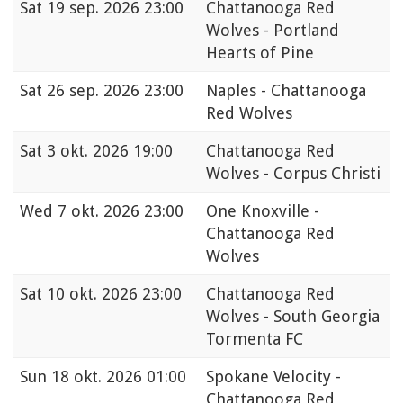
Sat
19 sep. 2026 23:00
Chattanooga Red
Wolves - Portland
Hearts of Pine
Sat
26 sep. 2026 23:00
Naples - Chattanooga
Red Wolves
Sat
3 okt. 2026 19:00
Chattanooga Red
Wolves - Corpus Christi
Wed
7 okt. 2026 23:00
One Knoxville -
Chattanooga Red
Wolves
Sat
10 okt. 2026 23:00
Chattanooga Red
Wolves - South Georgia
Tormenta FC
Sun
18 okt. 2026 01:00
Spokane Velocity -
Chattanooga Red