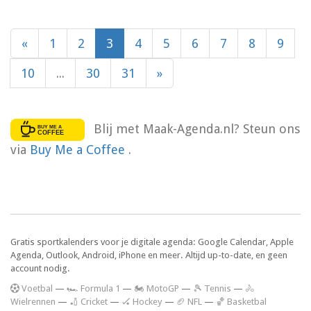
«
1
2
3
4
5
6
7
8
9
10
...
30
31
»
Blij met Maak-Agenda.nl? Steun ons
via
Buy Me a Coffee
.
Gratis sportkalenders voor je digitale agenda: Google Calendar, Apple
Agenda, Outlook, Android, iPhone en meer. Altijd up-to-date, en geen
account nodig.
V
oetbal
—
🏎️ Formula 1
—
🏍 MotoGP
—
🎾 Tennis
—
🚴
Wielrennen
—
🏏 Cricket
—
🏑 Hockey
—
🏈 NFL
—
🏀 Basketbal