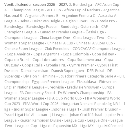
Voetbalkalender seizoen 2026 – 2027:
2. Bundesliga
-
AFC Asian Cup
-
AFC Champions League
-
AFC Cup
-
Africa Cup of Nations
-
Argentine
Nacional B
-
Argentine Primera B
-
Argentine Primera C
-
Australia A-
League
-
Beker
-
Beker van België
-
Belgian Super Cup
-
Botola Pro
-
Bundesliga
-
Bundesliga Frauen
-
Bundesliga Österreich
-
CAF
Champions League
-
Canadian Premier League
-
Česká Liga
-
Champions League
-
China League One
-
China League Two
-
China
Women's Super League
-
Chinese FA Cup
-
Chinese FA Super Cup
-
Chinese Super League
-
Club Friendlies
-
CONCACAF Champions League
-
Copa América
-
Copa Argentina
-
Copa Colombia
-
Copa del Rey
-
Copa do Brasil
-
Copa Libertadores
-
Copa Sudamericana
-
Copa
Uruguay
-
Coppa Italia
-
Croatia HNL
-
Cymru Premier
-
Cyprus First
Division
-
Damallsvenskan
-
Danish Superligaen
-
DFB-Pokal
-
DFL-
Supercup
-
Division 1 Féminine
-
Ecuador Primera Categoría Serie A
-
EFL
Championship
-
Egyptian Premier League
-
Ekstraklasa
-
Eliteserien
-
English National League
-
Eredivisie
-
Eredivisie Vrouwen
-
Europa
League
-
FA Community Shield
-
FA Women's Championship
-
FA
Women's Super League
-
FIFA Club World Cup
-
FIFA Women's World
Cup 2023
-
FIFA World Cup 2026
-
Hungarian Nemzeti Bajnokság NB 1
-
I
liga
-
Indian Super League
-
Indonesia Liga 1
-
Irish Premier Division
-
Israel Ligat Ha`Al
-
Japan - J1 League
-
Johan Cruijff Schaal
-
Jupiler Pro
League
-
Keuken Kampioen Divisie
-
League Cup
-
League One
-
League
Two
-
Leagues Cup
-
Liga de Expansión MX
-
Liga MX
-
Liga MX Femenil
-