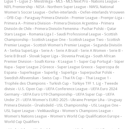
Ligue 1
-
Ligue 2
-
Meistriliiga
-
MLS
-
MLS Next Pro
-
Nations League
-
NIFL Premiership
-
NISA
-
Northern Super League
-
NWSL National
Women's Soccer League
-
Oefen-interlands
-
Oefen-interlands Vrouwen
-
ÖFB-Cup
-
Paraguay Primera División
-
Premier League
-
Premjer-Liga
-
Primera A
-
Primera Division
-
Primera Division Argentina
-
Primera
División de Chile
-
Primera División Femenina
-
Puchar Polski
-
Qatar
Stars League
-
Romania Liga I
-
Saudi Professional League
-
Scottish
Championship
-
Scottish League One
-
Scottish League Two
-
Scottish
Premier League
-
Scottish Women's Premier League
-
Segunda División
A
-
Serbia SuperLiga
-
Serie A
-
Serie A Brazil
-
Serie A Women
-
Serie B
-
Serie B Brazil
-
Slovak Super Liga
-
Slovenia PrvaLiga
-
South African
Premier Division
-
South Korea - K League 1
-
Super Cup Portugal
-
Süper
Kupa
-
Super League 2 Greece
-
Super League Greece
-
Supercopa de
Espana
-
Superleague
-
Superlig
-
Superliga
-
Superpuchar Polski
-
Swedish Allsvenskan
-
Swiss Cup
-
Thai FA Cup
-
Thai League 1
-
Trophée des Champions
-
Turkish Cup
-
Türkiye TFF 1. Lig
-
Tweede
divisie
-
U.S. Open Cup
-
UEFA Conference League
-
UEFA Euro 2024
Germany
-
UEFA Euro U19 Championship
-
UEFA Super Cup
-
UEFA
Under 21
-
UEFA Women's EURO 2025
-
Ukraine Premjer Liha
-
Uruguay
Primera División
-
Úrvalsdeild
-
USL Championship
-
USL League One
-
USL Super League
-
Veikkausliiga
-
Women's Champions League
-
Women's Nations League
-
Women's World Cup Qualification Europe
-
World Cup Qualifiers