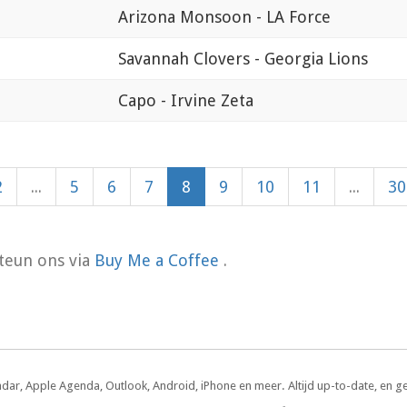
Arizona Monsoon - LA Force
Savannah Clovers - Georgia Lions
Capo - Irvine Zeta
2
...
5
6
7
8
9
10
11
...
30
teun ons via
Buy Me a Coffee
.
ndar, Apple Agenda, Outlook, Android, iPhone en meer. Altijd up-to-date, en g