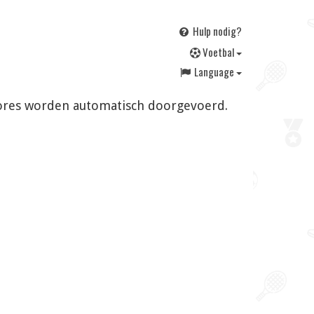
Hulp nodig?
V
oetbal
Language
 scores worden automatisch doorgevoerd.