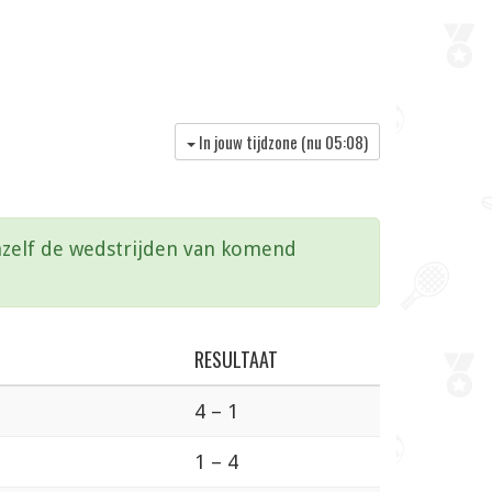
In jouw tijdzone (nu
05:08
)
vanzelf de wedstrijden van komend
RESULTAAT
4 – 1
1 – 4