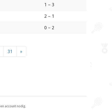
1 – 3
2 – 1
0 – 2
31
»
een account nodig.