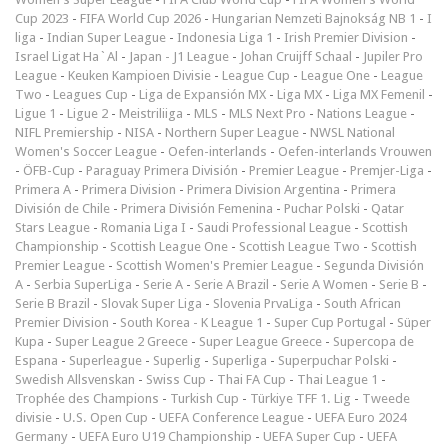
Cup 2023
-
FIFA World Cup 2026
-
Hungarian Nemzeti Bajnokság NB 1
-
I
liga
-
Indian Super League
-
Indonesia Liga 1
-
Irish Premier Division
-
Israel Ligat Ha`Al
-
Japan - J1 League
-
Johan Cruijff Schaal
-
Jupiler Pro
League
-
Keuken Kampioen Divisie
-
League Cup
-
League One
-
League
Two
-
Leagues Cup
-
Liga de Expansión MX
-
Liga MX
-
Liga MX Femenil
-
Ligue 1
-
Ligue 2
-
Meistriliiga
-
MLS
-
MLS Next Pro
-
Nations League
-
NIFL Premiership
-
NISA
-
Northern Super League
-
NWSL National
Women's Soccer League
-
Oefen-interlands
-
Oefen-interlands Vrouwen
-
ÖFB-Cup
-
Paraguay Primera División
-
Premier League
-
Premjer-Liga
-
Primera A
-
Primera Division
-
Primera Division Argentina
-
Primera
División de Chile
-
Primera División Femenina
-
Puchar Polski
-
Qatar
Stars League
-
Romania Liga I
-
Saudi Professional League
-
Scottish
Championship
-
Scottish League One
-
Scottish League Two
-
Scottish
Premier League
-
Scottish Women's Premier League
-
Segunda División
A
-
Serbia SuperLiga
-
Serie A
-
Serie A Brazil
-
Serie A Women
-
Serie B
-
Serie B Brazil
-
Slovak Super Liga
-
Slovenia PrvaLiga
-
South African
Premier Division
-
South Korea - K League 1
-
Super Cup Portugal
-
Süper
Kupa
-
Super League 2 Greece
-
Super League Greece
-
Supercopa de
Espana
-
Superleague
-
Superlig
-
Superliga
-
Superpuchar Polski
-
Swedish Allsvenskan
-
Swiss Cup
-
Thai FA Cup
-
Thai League 1
-
Trophée des Champions
-
Turkish Cup
-
Türkiye TFF 1. Lig
-
Tweede
divisie
-
U.S. Open Cup
-
UEFA Conference League
-
UEFA Euro 2024
Germany
-
UEFA Euro U19 Championship
-
UEFA Super Cup
-
UEFA