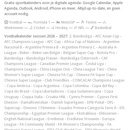
Gratis sportkalenders voor je digitale agenda: Google Calendar, Apple
Agenda, Outlook, Android, iPhone en meer. Altijd up-to-date, en geen
account nodig.
V
oetbal
—
🏎️ Formula 1
—
🏍 MotoGP
—
🎾 Tennis
—
🚴
Wielrennen
—
🏏 Cricket
—
🏑 Hockey
—
🏈 NFL
—
🏀 Basketbal
Voetbalkalender seizoen 2026 – 2027:
2. Bundesliga
-
AFC Asian Cup
-
AFC Champions League
-
AFC Cup
-
Africa Cup of Nations
-
Argentine
Nacional B
-
Argentine Primera B
-
Argentine Primera C
-
Australia A-
League
-
Beker
-
Beker van België
-
Belgian Super Cup
-
Botola Pro
-
Bundesliga
-
Bundesliga Frauen
-
Bundesliga Österreich
-
CAF
Champions League
-
Canadian Premier League
-
Česká Liga
-
Champions League
-
China League One
-
China League Two
-
China
Women's Super League
-
Chinese FA Cup
-
Chinese FA Super Cup
-
Chinese Super League
-
Club Friendlies
-
CONCACAF Champions League
-
Copa América
-
Copa Argentina
-
Copa Colombia
-
Copa del Rey
-
Copa do Brasil
-
Copa Libertadores
-
Copa Sudamericana
-
Copa
Uruguay
-
Coppa Italia
-
Croatia HNL
-
Cymru Premier
-
Cyprus First
Division
-
Damallsvenskan
-
Danish Superligaen
-
DFB-Pokal
-
DFL-
Supercup
-
Division 1 Féminine
-
Ecuador Primera Categoría Serie A
-
EFL
Championship
-
Egyptian Premier League
-
Ekstraklasa
-
Eliteserien
-
English National League
-
Eredivisie
-
Eredivisie Vrouwen
-
Europa
League
-
FA Community Shield
-
FA Women's Championship
-
FA
Women's Super League
-
FIFA Club World Cup
-
FIFA Women's World