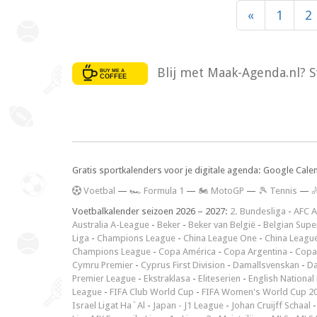
«
1
2
Blij met Maak-Agenda.nl? S
Gratis sportkalenders voor je digitale agenda: Google Cale
V
oetbal
—
🏎️ Formula 1
—
🏍 MotoGP
—
🎾 Tennis
—

Voetbalkalender seizoen 2026 – 2027:
2. Bundesliga
-
AFC A
Australia A-League
-
Beker
-
Beker van België
-
Belgian Supe
Liga
-
Champions League
-
China League One
-
China Leagu
Champions League
-
Copa América
-
Copa Argentina
-
Copa
Cymru Premier
-
Cyprus First Division
-
Damallsvenskan
-
Da
Premier League
-
Ekstraklasa
-
Eliteserien
-
English National
League
-
FIFA Club World Cup
-
FIFA Women's World Cup 2
Israel Ligat Ha`Al
-
Japan - J1 League
-
Johan Cruijff Schaal