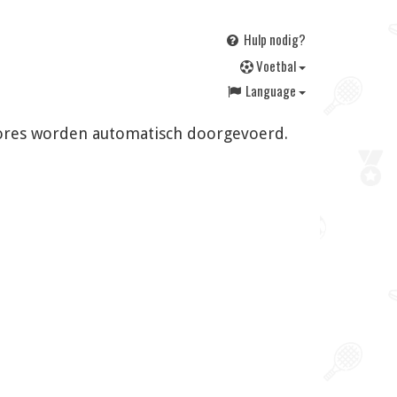
Hulp nodig?
V
oetbal
Language
 scores worden automatisch doorgevoerd.