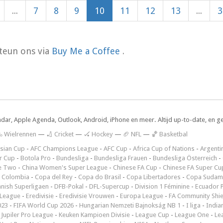
...
7
8
9
10
11
12
13
...
3
teun ons via
Buy Me a Coffee
.
ndar, Apple Agenda, Outlook, Android, iPhone en meer. Altijd up-to-date, en g
 Wielrennen
—
🏏 Cricket
—
🏑 Hockey
—
🏈 NFL
—
🏀 Basketbal
sian Cup
-
AFC Champions League
-
AFC Cup
-
Africa Cup of Nations
-
Argenti
r Cup
-
Botola Pro
-
Bundesliga
-
Bundesliga Frauen
-
Bundesliga Österreich
-
e Two
-
China Women's Super League
-
Chinese FA Cup
-
Chinese FA Super Cu
 Colombia
-
Copa del Rey
-
Copa do Brasil
-
Copa Libertadores
-
Copa Sudam
nish Superligaen
-
DFB-Pokal
-
DFL-Supercup
-
Division 1 Féminine
-
Ecuador P
 League
-
Eredivisie
-
Eredivisie Vrouwen
-
Europa League
-
FA Community Shie
023
-
FIFA World Cup 2026
-
Hungarian Nemzeti Bajnokság NB 1
-
I liga
-
India
-
Jupiler Pro League
-
Keuken Kampioen Divisie
-
League Cup
-
League One
-
Le