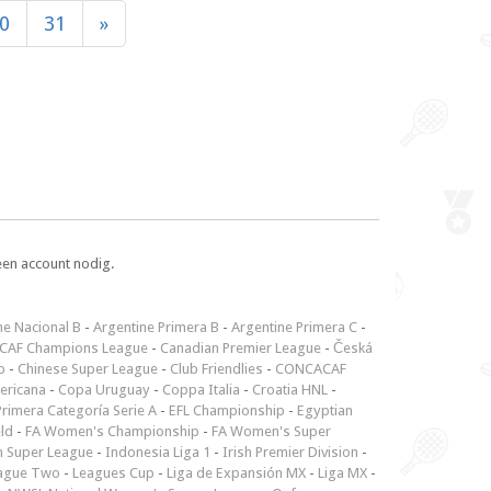
0
31
»
een account nodig.
ne Nacional B
-
Argentine Primera B
-
Argentine Primera C
-
CAF Champions League
-
Canadian Premier League
-
Česká
p
-
Chinese Super League
-
Club Friendlies
-
CONCACAF
ericana
-
Copa Uruguay
-
Coppa Italia
-
Croatia HNL
-
rimera Categoría Serie A
-
EFL Championship
-
Egyptian
ld
-
FA Women's Championship
-
FA Women's Super
n Super League
-
Indonesia Liga 1
-
Irish Premier Division
-
ague Two
-
Leagues Cup
-
Liga de Expansión MX
-
Liga MX
-