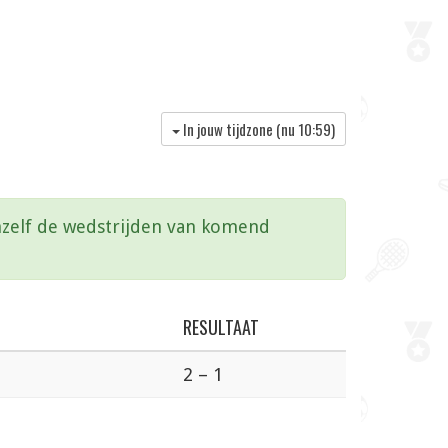
In jouw tijdzone (nu
10:59
)
vanzelf de wedstrijden van komend
RESULTAAT
2 – 1