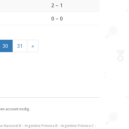
2 – 1
0 – 0
30
31
»
een account nodig.
ne Nacional B
-
Argentine Primera B
-
Argentine Primera C
-