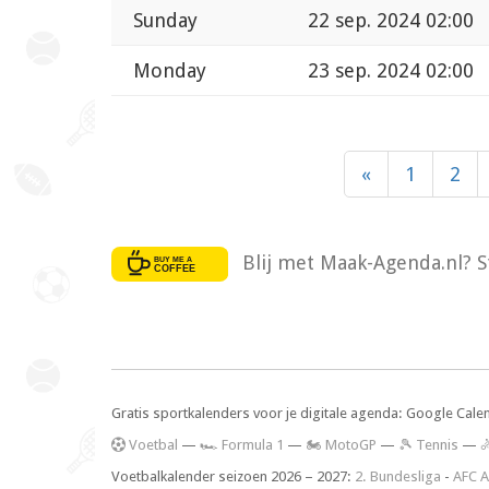
Sunday
22 sep. 2024 02:00
Monday
23 sep. 2024 02:00
«
1
2
Blij met Maak-Agenda.nl? S
Gratis sportkalenders voor je digitale agenda: Google Cale
V
oetbal
—
🏎️ Formula 1
—
🏍 MotoGP
—
🎾 Tennis
—

Voetbalkalender seizoen 2026 – 2027:
2. Bundesliga
-
AFC A