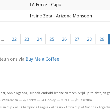
LA Force - Capo
Irvine Zeta - Arizona Monsoon
...
22
23
24
25
26
27
28
29
teun ons via
Buy Me a Coffee
.
ndar, Apple Agenda, Outlook, Android, iPhone en meer. Altijd up-to-date, en g
 Wielrennen
—
🏏 Cricket
—
🏑 Hockey
—
🏈 NFL
—
🏀 Basketbal
sian Cup
-
AFC Champions League
-
AFC Cup
-
Africa Cup of Nations
-
Argenti