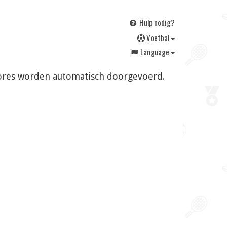
Hulp nodig?
V
oetbal
Language
 scores worden automatisch doorgevoerd.