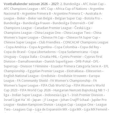
Voetbalkalender seizoen 2026 – 2027:
2. Bundesliga
-
AFC Asian Cup
-
AFC Champions League
-
AFC Cup
-
Africa Cup of Nations
-
Argentine
Nacional B
-
Argentine Primera B
-
Argentine Primera C
-
Australia A-
League
-
Beker
-
Beker van België
-
Belgian Super Cup
-
Botola Pro
-
Bundesliga
-
Bundesliga Frauen
-
Bundesliga Österreich
-
CAF
Champions League
-
Canadian Premier League
-
Česká Liga
-
Champions League
-
China League One
-
China League Two
-
China
Women's Super League
-
Chinese FA Cup
-
Chinese FA Super Cup
-
Chinese Super League
-
Club Friendlies
-
CONCACAF Champions League
-
Copa América
-
Copa Argentina
-
Copa Colombia
-
Copa del Rey
-
Copa do Brasil
-
Copa Libertadores
-
Copa Sudamericana
-
Copa
Uruguay
-
Coppa Italia
-
Croatia HNL
-
Cymru Premier
-
Cyprus First
Division
-
Damallsvenskan
-
Danish Superligaen
-
DFB-Pokal
-
DFL-
Supercup
-
Division 1 Féminine
-
Ecuador Primera Categoría Serie A
-
EFL
Championship
-
Egyptian Premier League
-
Ekstraklasa
-
Eliteserien
-
English National League
-
Eredivisie
-
Eredivisie Vrouwen
-
Europa
League
-
FA Community Shield
-
FA Women's Championship
-
FA
Women's Super League
-
FIFA Club World Cup
-
FIFA Women's World
Cup 2023
-
FIFA World Cup 2026
-
Hungarian Nemzeti Bajnokság NB 1
-
I
liga
-
Indian Super League
-
Indonesia Liga 1
-
Irish Premier Division
-
Israel Ligat Ha`Al
-
Japan - J1 League
-
Johan Cruijff Schaal
-
Jupiler Pro
League
-
Keuken Kampioen Divisie
-
League Cup
-
League One
-
League
Two
-
Leagues Cup
-
Liga de Expansión MX
-
Liga MX
-
Liga MX Femenil
-