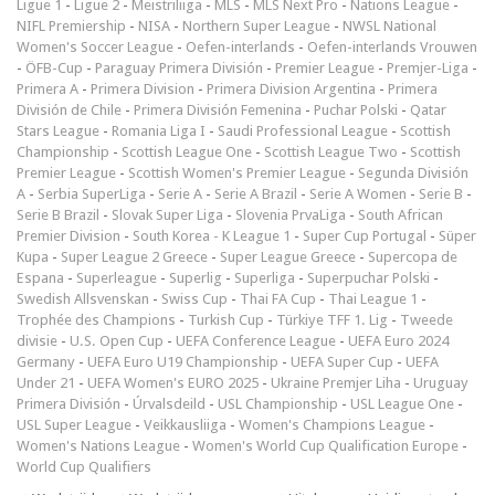
Ligue 1
-
Ligue 2
-
Meistriliiga
-
MLS
-
MLS Next Pro
-
Nations League
-
NIFL Premiership
-
NISA
-
Northern Super League
-
NWSL National
Women's Soccer League
-
Oefen-interlands
-
Oefen-interlands Vrouwen
-
ÖFB-Cup
-
Paraguay Primera División
-
Premier League
-
Premjer-Liga
-
Primera A
-
Primera Division
-
Primera Division Argentina
-
Primera
División de Chile
-
Primera División Femenina
-
Puchar Polski
-
Qatar
Stars League
-
Romania Liga I
-
Saudi Professional League
-
Scottish
Championship
-
Scottish League One
-
Scottish League Two
-
Scottish
Premier League
-
Scottish Women's Premier League
-
Segunda División
A
-
Serbia SuperLiga
-
Serie A
-
Serie A Brazil
-
Serie A Women
-
Serie B
-
Serie B Brazil
-
Slovak Super Liga
-
Slovenia PrvaLiga
-
South African
Premier Division
-
South Korea - K League 1
-
Super Cup Portugal
-
Süper
Kupa
-
Super League 2 Greece
-
Super League Greece
-
Supercopa de
Espana
-
Superleague
-
Superlig
-
Superliga
-
Superpuchar Polski
-
Swedish Allsvenskan
-
Swiss Cup
-
Thai FA Cup
-
Thai League 1
-
Trophée des Champions
-
Turkish Cup
-
Türkiye TFF 1. Lig
-
Tweede
divisie
-
U.S. Open Cup
-
UEFA Conference League
-
UEFA Euro 2024
Germany
-
UEFA Euro U19 Championship
-
UEFA Super Cup
-
UEFA
Under 21
-
UEFA Women's EURO 2025
-
Ukraine Premjer Liha
-
Uruguay
Primera División
-
Úrvalsdeild
-
USL Championship
-
USL League One
-
USL Super League
-
Veikkausliiga
-
Women's Champions League
-
Women's Nations League
-
Women's World Cup Qualification Europe
-
World Cup Qualifiers