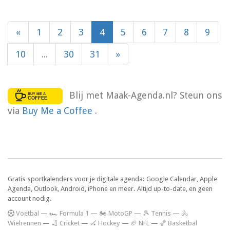
«
1
2
3
4
5
6
7
8
9
10
...
30
31
»
Blij met Maak-Agenda.nl? Steun ons
via
Buy Me a Coffee
.
Gratis sportkalenders voor je digitale agenda: Google Calendar, Apple
Agenda, Outlook, Android, iPhone en meer. Altijd up-to-date, en geen
account nodig.
V
oetbal
—
🏎️ Formula 1
—
🏍 MotoGP
—
🎾 Tennis
—
🚴
Wielrennen
—
🏏 Cricket
—
🏑 Hockey
—
🏈 NFL
—
🏀 Basketbal