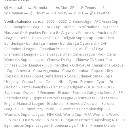
V
oetbal
—
🏎️ Formula 1
—
🏍 MotoGP
—
🎾 Tennis
—
🚴
Wielrennen
—
🏏 Cricket
—
🏑 Hockey
—
🏈 NFL
—
🏀 Basketbal
Voetbalkalender seizoen 2026 – 2027:
2. Bundesliga
-
AFC Asian Cup
-
AFC Champions League
-
AFC Cup
-
Africa Cup of Nations
-
Argentine
Nacional B
-
Argentine Primera B
-
Argentine Primera C
-
Australia A-
League
-
Beker
-
Beker van België
-
Belgian Super Cup
-
Botola Pro
-
Bundesliga
-
Bundesliga Frauen
-
Bundesliga Österreich
-
CAF
Champions League
-
Canadian Premier League
-
Česká Liga
-
Champions League
-
China League One
-
China League Two
-
China
Women's Super League
-
Chinese FA Cup
-
Chinese FA Super Cup
-
Chinese Super League
-
Club Friendlies
-
CONCACAF Champions League
-
Copa América
-
Copa Argentina
-
Copa Colombia
-
Copa del Rey
-
Copa do Brasil
-
Copa Libertadores
-
Copa Sudamericana
-
Copa
Uruguay
-
Coppa Italia
-
Croatia HNL
-
Cymru Premier
-
Cyprus First
Division
-
Damallsvenskan
-
Danish Superligaen
-
DFB-Pokal
-
DFL-
Supercup
-
Division 1 Féminine
-
Ecuador Primera Categoría Serie A
-
EFL
Championship
-
Egyptian Premier League
-
Ekstraklasa
-
Eliteserien
-
English National League
-
Eredivisie
-
Eredivisie Vrouwen
-
Europa
League
-
FA Community Shield
-
FA Women's Championship
-
FA
Women's Super League
-
FIFA Club World Cup
-
FIFA Women's World
Cup 2023
-
FIFA World Cup 2026
-
Hungarian Nemzeti Bajnokság NB 1
-
I
liga
-
Indian Super League
-
Indonesia Liga 1
-
Irish Premier Division
-