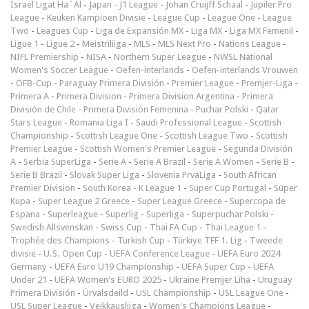
Israel Ligat Ha`Al
-
Japan - J1 League
-
Johan Cruijff Schaal
-
Jupiler Pro
League
-
Keuken Kampioen Divisie
-
League Cup
-
League One
-
League
Two
-
Leagues Cup
-
Liga de Expansión MX
-
Liga MX
-
Liga MX Femenil
-
Ligue 1
-
Ligue 2
-
Meistriliiga
-
MLS
-
MLS Next Pro
-
Nations League
-
NIFL Premiership
-
NISA
-
Northern Super League
-
NWSL National
Women's Soccer League
-
Oefen-interlands
-
Oefen-interlands Vrouwen
-
ÖFB-Cup
-
Paraguay Primera División
-
Premier League
-
Premjer-Liga
-
Primera A
-
Primera Division
-
Primera Division Argentina
-
Primera
División de Chile
-
Primera División Femenina
-
Puchar Polski
-
Qatar
Stars League
-
Romania Liga I
-
Saudi Professional League
-
Scottish
Championship
-
Scottish League One
-
Scottish League Two
-
Scottish
Premier League
-
Scottish Women's Premier League
-
Segunda División
A
-
Serbia SuperLiga
-
Serie A
-
Serie A Brazil
-
Serie A Women
-
Serie B
-
Serie B Brazil
-
Slovak Super Liga
-
Slovenia PrvaLiga
-
South African
Premier Division
-
South Korea - K League 1
-
Super Cup Portugal
-
Süper
Kupa
-
Super League 2 Greece
-
Super League Greece
-
Supercopa de
Espana
-
Superleague
-
Superlig
-
Superliga
-
Superpuchar Polski
-
Swedish Allsvenskan
-
Swiss Cup
-
Thai FA Cup
-
Thai League 1
-
Trophée des Champions
-
Turkish Cup
-
Türkiye TFF 1. Lig
-
Tweede
divisie
-
U.S. Open Cup
-
UEFA Conference League
-
UEFA Euro 2024
Germany
-
UEFA Euro U19 Championship
-
UEFA Super Cup
-
UEFA
Under 21
-
UEFA Women's EURO 2025
-
Ukraine Premjer Liha
-
Uruguay
Primera División
-
Úrvalsdeild
-
USL Championship
-
USL League One
-
USL Super League
-
Veikkausliiga
-
Women's Champions League
-