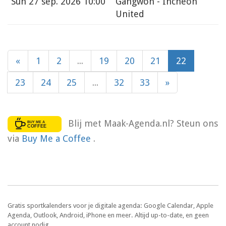
Sun
27 sep. 2026 10:00
Gangwon - Incheon
United
«
1
2
...
19
20
21
22
23
24
25
...
32
33
»
Blij met Maak-Agenda.nl? Steun ons
via
Buy Me a Coffee
.
Gratis sportkalenders voor je digitale agenda: Google Calendar, Apple
Agenda, Outlook, Android, iPhone en meer. Altijd up-to-date, en geen
account nodig.