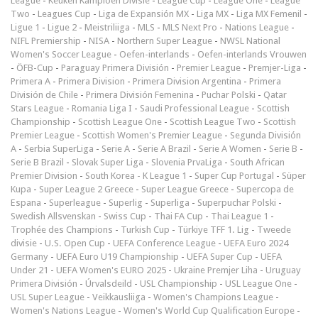
League
-
Keuken Kampioen Divisie
-
League Cup
-
League One
-
League
Two
-
Leagues Cup
-
Liga de Expansión MX
-
Liga MX
-
Liga MX Femenil
-
Ligue 1
-
Ligue 2
-
Meistriliiga
-
MLS
-
MLS Next Pro
-
Nations League
-
NIFL Premiership
-
NISA
-
Northern Super League
-
NWSL National
Women's Soccer League
-
Oefen-interlands
-
Oefen-interlands Vrouwen
-
ÖFB-Cup
-
Paraguay Primera División
-
Premier League
-
Premjer-Liga
-
Primera A
-
Primera Division
-
Primera Division Argentina
-
Primera
División de Chile
-
Primera División Femenina
-
Puchar Polski
-
Qatar
Stars League
-
Romania Liga I
-
Saudi Professional League
-
Scottish
Championship
-
Scottish League One
-
Scottish League Two
-
Scottish
Premier League
-
Scottish Women's Premier League
-
Segunda División
A
-
Serbia SuperLiga
-
Serie A
-
Serie A Brazil
-
Serie A Women
-
Serie B
-
Serie B Brazil
-
Slovak Super Liga
-
Slovenia PrvaLiga
-
South African
Premier Division
-
South Korea - K League 1
-
Super Cup Portugal
-
Süper
Kupa
-
Super League 2 Greece
-
Super League Greece
-
Supercopa de
Espana
-
Superleague
-
Superlig
-
Superliga
-
Superpuchar Polski
-
Swedish Allsvenskan
-
Swiss Cup
-
Thai FA Cup
-
Thai League 1
-
Trophée des Champions
-
Turkish Cup
-
Türkiye TFF 1. Lig
-
Tweede
divisie
-
U.S. Open Cup
-
UEFA Conference League
-
UEFA Euro 2024
Germany
-
UEFA Euro U19 Championship
-
UEFA Super Cup
-
UEFA
Under 21
-
UEFA Women's EURO 2025
-
Ukraine Premjer Liha
-
Uruguay
Primera División
-
Úrvalsdeild
-
USL Championship
-
USL League One
-
USL Super League
-
Veikkausliiga
-
Women's Champions League
-
Women's Nations League
-
Women's World Cup Qualification Europe
-