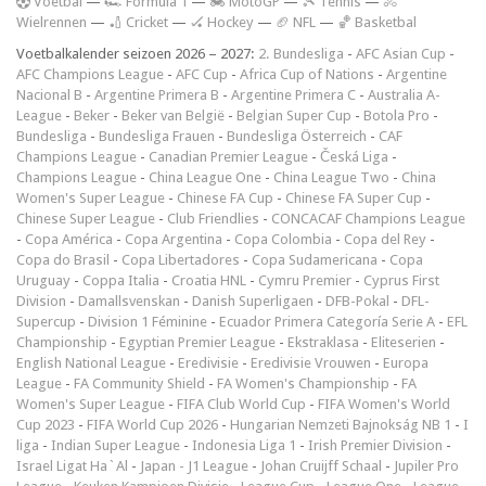
V
oetbal
—
🏎️ Formula 1
—
🏍 MotoGP
—
🎾 Tennis
—
🚴
Wielrennen
—
🏏 Cricket
—
🏑 Hockey
—
🏈 NFL
—
🏀 Basketbal
Voetbalkalender seizoen 2026 – 2027:
2. Bundesliga
-
AFC Asian Cup
-
AFC Champions League
-
AFC Cup
-
Africa Cup of Nations
-
Argentine
Nacional B
-
Argentine Primera B
-
Argentine Primera C
-
Australia A-
League
-
Beker
-
Beker van België
-
Belgian Super Cup
-
Botola Pro
-
Bundesliga
-
Bundesliga Frauen
-
Bundesliga Österreich
-
CAF
Champions League
-
Canadian Premier League
-
Česká Liga
-
Champions League
-
China League One
-
China League Two
-
China
Women's Super League
-
Chinese FA Cup
-
Chinese FA Super Cup
-
Chinese Super League
-
Club Friendlies
-
CONCACAF Champions League
-
Copa América
-
Copa Argentina
-
Copa Colombia
-
Copa del Rey
-
Copa do Brasil
-
Copa Libertadores
-
Copa Sudamericana
-
Copa
Uruguay
-
Coppa Italia
-
Croatia HNL
-
Cymru Premier
-
Cyprus First
Division
-
Damallsvenskan
-
Danish Superligaen
-
DFB-Pokal
-
DFL-
Supercup
-
Division 1 Féminine
-
Ecuador Primera Categoría Serie A
-
EFL
Championship
-
Egyptian Premier League
-
Ekstraklasa
-
Eliteserien
-
English National League
-
Eredivisie
-
Eredivisie Vrouwen
-
Europa
League
-
FA Community Shield
-
FA Women's Championship
-
FA
Women's Super League
-
FIFA Club World Cup
-
FIFA Women's World
Cup 2023
-
FIFA World Cup 2026
-
Hungarian Nemzeti Bajnokság NB 1
-
I
liga
-
Indian Super League
-
Indonesia Liga 1
-
Irish Premier Division
-
Israel Ligat Ha`Al
-
Japan - J1 League
-
Johan Cruijff Schaal
-
Jupiler Pro