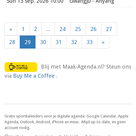
Sun
13 sep. 2026 10:00
Gwangju - Anyang
«
1
2
...
24
25
26
27
28
29
30
31
32
33
»
Blij met Maak-Agenda.nl? Steun ons
via
Buy Me a Coffee
.
Gratis sportkalenders voor je digitale agenda: Google Calendar, Apple
Agenda, Outlook, Android, iPhone en meer. Altijd up-to-date, en geen
account nodig.