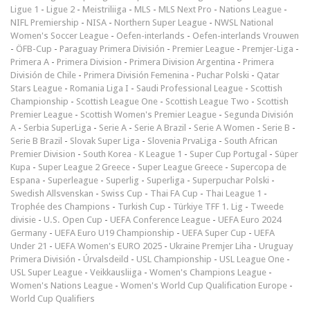
Ligue 1
-
Ligue 2
-
Meistriliiga
-
MLS
-
MLS Next Pro
-
Nations League
-
NIFL Premiership
-
NISA
-
Northern Super League
-
NWSL National
Women's Soccer League
-
Oefen-interlands
-
Oefen-interlands Vrouwen
-
ÖFB-Cup
-
Paraguay Primera División
-
Premier League
-
Premjer-Liga
-
Primera A
-
Primera Division
-
Primera Division Argentina
-
Primera
División de Chile
-
Primera División Femenina
-
Puchar Polski
-
Qatar
Stars League
-
Romania Liga I
-
Saudi Professional League
-
Scottish
Championship
-
Scottish League One
-
Scottish League Two
-
Scottish
Premier League
-
Scottish Women's Premier League
-
Segunda División
A
-
Serbia SuperLiga
-
Serie A
-
Serie A Brazil
-
Serie A Women
-
Serie B
-
Serie B Brazil
-
Slovak Super Liga
-
Slovenia PrvaLiga
-
South African
Premier Division
-
South Korea - K League 1
-
Super Cup Portugal
-
Süper
Kupa
-
Super League 2 Greece
-
Super League Greece
-
Supercopa de
Espana
-
Superleague
-
Superlig
-
Superliga
-
Superpuchar Polski
-
Swedish Allsvenskan
-
Swiss Cup
-
Thai FA Cup
-
Thai League 1
-
Trophée des Champions
-
Turkish Cup
-
Türkiye TFF 1. Lig
-
Tweede
divisie
-
U.S. Open Cup
-
UEFA Conference League
-
UEFA Euro 2024
Germany
-
UEFA Euro U19 Championship
-
UEFA Super Cup
-
UEFA
Under 21
-
UEFA Women's EURO 2025
-
Ukraine Premjer Liha
-
Uruguay
Primera División
-
Úrvalsdeild
-
USL Championship
-
USL League One
-
USL Super League
-
Veikkausliiga
-
Women's Champions League
-
Women's Nations League
-
Women's World Cup Qualification Europe
-
World Cup Qualifiers