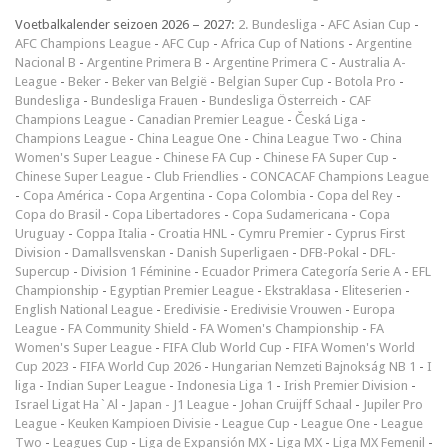
Voetbalkalender seizoen 2026 – 2027:
2. Bundesliga
-
AFC Asian Cup
-
AFC Champions League
-
AFC Cup
-
Africa Cup of Nations
-
Argentine
Nacional B
-
Argentine Primera B
-
Argentine Primera C
-
Australia A-
League
-
Beker
-
Beker van België
-
Belgian Super Cup
-
Botola Pro
-
Bundesliga
-
Bundesliga Frauen
-
Bundesliga Österreich
-
CAF
Champions League
-
Canadian Premier League
-
Česká Liga
-
Champions League
-
China League One
-
China League Two
-
China
Women's Super League
-
Chinese FA Cup
-
Chinese FA Super Cup
-
Chinese Super League
-
Club Friendlies
-
CONCACAF Champions League
-
Copa América
-
Copa Argentina
-
Copa Colombia
-
Copa del Rey
-
Copa do Brasil
-
Copa Libertadores
-
Copa Sudamericana
-
Copa
Uruguay
-
Coppa Italia
-
Croatia HNL
-
Cymru Premier
-
Cyprus First
Division
-
Damallsvenskan
-
Danish Superligaen
-
DFB-Pokal
-
DFL-
Supercup
-
Division 1 Féminine
-
Ecuador Primera Categoría Serie A
-
EFL
Championship
-
Egyptian Premier League
-
Ekstraklasa
-
Eliteserien
-
English National League
-
Eredivisie
-
Eredivisie Vrouwen
-
Europa
League
-
FA Community Shield
-
FA Women's Championship
-
FA
Women's Super League
-
FIFA Club World Cup
-
FIFA Women's World
Cup 2023
-
FIFA World Cup 2026
-
Hungarian Nemzeti Bajnokság NB 1
-
I
liga
-
Indian Super League
-
Indonesia Liga 1
-
Irish Premier Division
-
Israel Ligat Ha`Al
-
Japan - J1 League
-
Johan Cruijff Schaal
-
Jupiler Pro
League
-
Keuken Kampioen Divisie
-
League Cup
-
League One
-
League
Two
-
Leagues Cup
-
Liga de Expansión MX
-
Liga MX
-
Liga MX Femenil
-