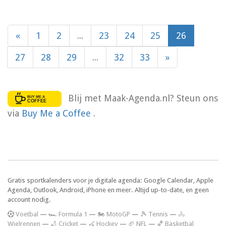
«
1
2
...
23
24
25
26
27
28
29
...
32
33
»
Blij met Maak-Agenda.nl? Steun ons
via
Buy Me a Coffee
.
Gratis sportkalenders voor je digitale agenda: Google Calendar, Apple
Agenda, Outlook, Android, iPhone en meer. Altijd up-to-date, en geen
account nodig.
V
oetbal
—
🏎️ Formula 1
—
🏍 MotoGP
—
🎾 Tennis
—
🚴
Wielrennen
—
🏏 Cricket
—
🏑 Hockey
—
🏈 NFL
—
🏀 Basketbal