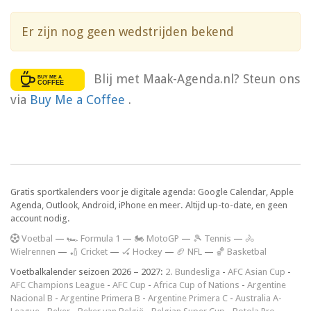
Er zijn nog geen wedstrijden bekend
Blij met Maak-Agenda.nl? Steun ons
via
Buy Me a Coffee
.
Gratis sportkalenders voor je digitale agenda: Google Calendar, Apple
Agenda, Outlook, Android, iPhone en meer. Altijd up-to-date, en geen
account nodig.
V
oetbal
—
🏎️ Formula 1
—
🏍 MotoGP
—
🎾 Tennis
—
🚴
Wielrennen
—
🏏 Cricket
—
🏑 Hockey
—
🏈 NFL
—
🏀 Basketbal
Voetbalkalender seizoen 2026 – 2027:
2. Bundesliga
-
AFC Asian Cup
-
AFC Champions League
-
AFC Cup
-
Africa Cup of Nations
-
Argentine
Nacional B
-
Argentine Primera B
-
Argentine Primera C
-
Australia A-