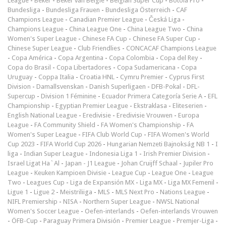
League
-
Beker
-
Beker van België
-
Belgian Super Cup
-
Botola Pro
-
Bundesliga
-
Bundesliga Frauen
-
Bundesliga Österreich
-
CAF
Champions League
-
Canadian Premier League
-
Česká Liga
-
Champions League
-
China League One
-
China League Two
-
China
Women's Super League
-
Chinese FA Cup
-
Chinese FA Super Cup
-
Chinese Super League
-
Club Friendlies
-
CONCACAF Champions League
-
Copa América
-
Copa Argentina
-
Copa Colombia
-
Copa del Rey
-
Copa do Brasil
-
Copa Libertadores
-
Copa Sudamericana
-
Copa
Uruguay
-
Coppa Italia
-
Croatia HNL
-
Cymru Premier
-
Cyprus First
Division
-
Damallsvenskan
-
Danish Superligaen
-
DFB-Pokal
-
DFL-
Supercup
-
Division 1 Féminine
-
Ecuador Primera Categoría Serie A
-
EFL
Championship
-
Egyptian Premier League
-
Ekstraklasa
-
Eliteserien
-
English National League
-
Eredivisie
-
Eredivisie Vrouwen
-
Europa
League
-
FA Community Shield
-
FA Women's Championship
-
FA
Women's Super League
-
FIFA Club World Cup
-
FIFA Women's World
Cup 2023
-
FIFA World Cup 2026
-
Hungarian Nemzeti Bajnokság NB 1
-
I
liga
-
Indian Super League
-
Indonesia Liga 1
-
Irish Premier Division
-
Israel Ligat Ha`Al
-
Japan - J1 League
-
Johan Cruijff Schaal
-
Jupiler Pro
League
-
Keuken Kampioen Divisie
-
League Cup
-
League One
-
League
Two
-
Leagues Cup
-
Liga de Expansión MX
-
Liga MX
-
Liga MX Femenil
-
Ligue 1
-
Ligue 2
-
Meistriliiga
-
MLS
-
MLS Next Pro
-
Nations League
-
NIFL Premiership
-
NISA
-
Northern Super League
-
NWSL National
Women's Soccer League
-
Oefen-interlands
-
Oefen-interlands Vrouwen
-
ÖFB-Cup
-
Paraguay Primera División
-
Premier League
-
Premjer-Liga
-